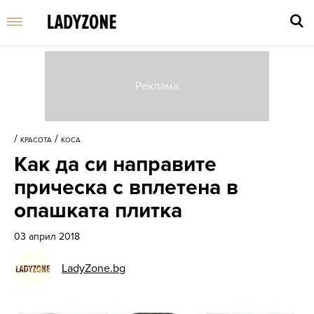
Въве
търс
/
/
КРАСОТА
КОСА
дума
Как да си направите
и
нати
прическа с вплетена в
Enter
опашката плитка
03 април 2018
LadyZone.bg