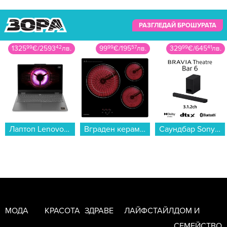
РАЗГЛЕДАЙ БРОШУРАТА
99
99
€
/
195
57
лв.
329
99
€
/
645
41
лв.
45
99
€
/
89
95
лв.
Вграден керамичен плот Crown PVT613.C , Електрически...
Саундбар Sony HTB600 BRAVIA THEATRE BAR 6...
Смарт часовник Xiaomi REDMI WATCH 6 ACTIVE SILVER BHR09CXGL , 1.85...
МОДА
КРАСОТА
ЗДРАВЕ
ЛАЙФСТАЙЛ
ДОМ И
СЕМЕЙСТВО