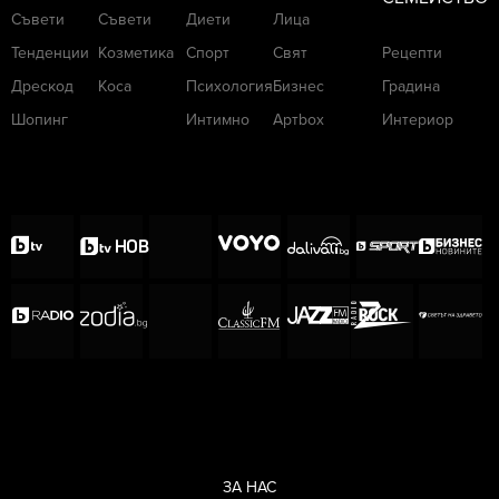
Съвети
Съвети
Диети
Лица
Тенденции
Козметика
Спорт
Свят
Рецепти
Дрескод
Коса
Психология
Бизнес
Градина
Шопинг
Интимно
Артbox
Интериор
ЗА НАС