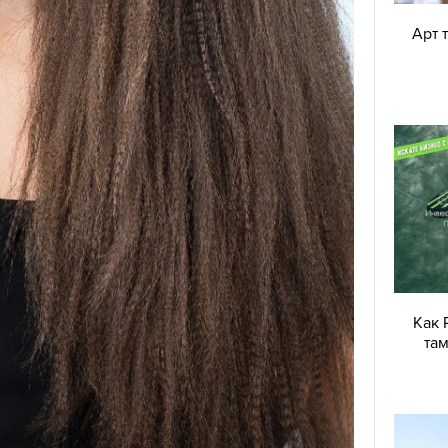
Арт 
Как 
там