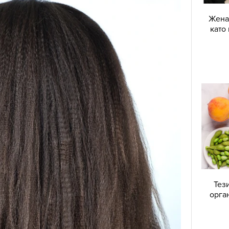
Жена 
като
Тез
орга