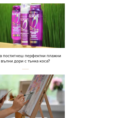
да постигнеш перфектни плажни
вълни дори с тънка коса?