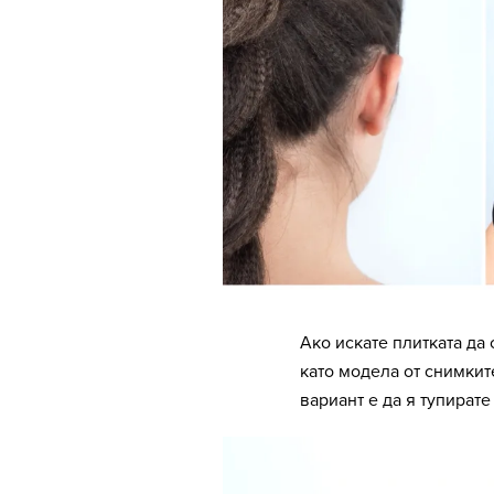
Ако искате плитката да
като модела от снимкит
вариант е да я тупират