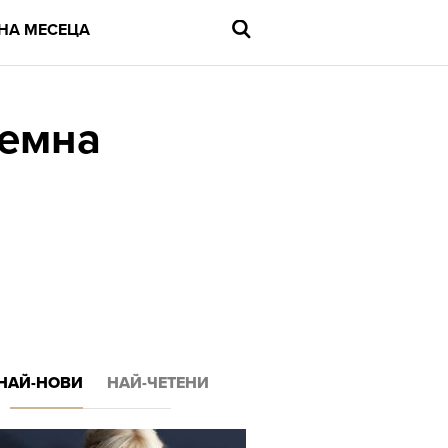
НА МЕСЕЦА
бемна
Въведете
търсената
дума
и
натиснете
Enter
НАЙ-НОВИ
НАЙ-ЧЕТЕНИ