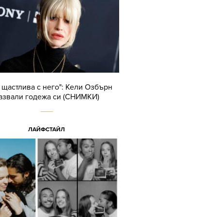
 щастлива с него": Кели Озбърн
азвали годежа си (СНИМКИ)
ЛАЙФСТАЙЛ