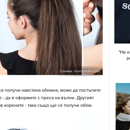
"Не е
р
Снимка: istockphoto.com
 се получи наистина обемна, може да постъпите
е - да я оформите с преса на вълни. Другият
е в корените - така също ще се получи обем.