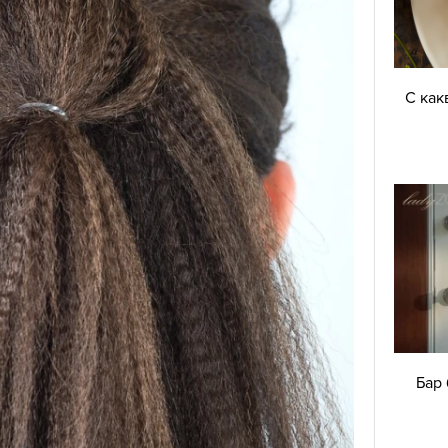
С как
Бар 