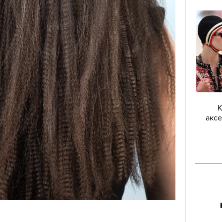
К
аксе