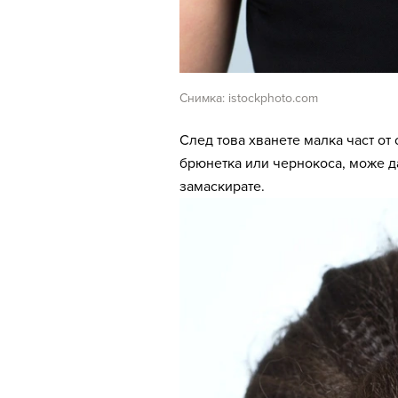
Снимка: istockphoto.com
След това хванете малка част от 
брюнетка или чернокоса, може да
замаскирате.