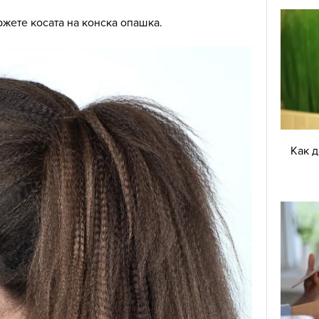
ржете косата на конска опашка.
Как 