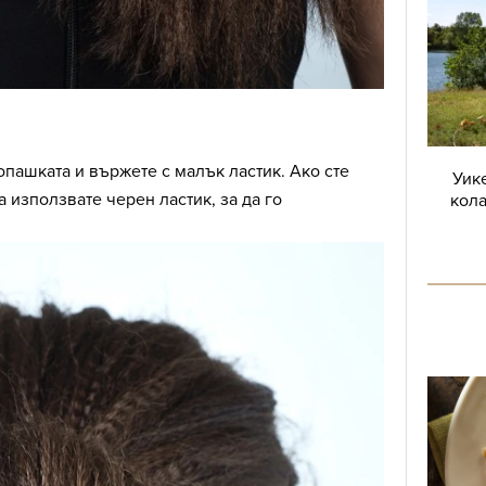
опашката и вържете с малък ластик. Ако сте
Уике
 използвате черен ластик, за да го
кола