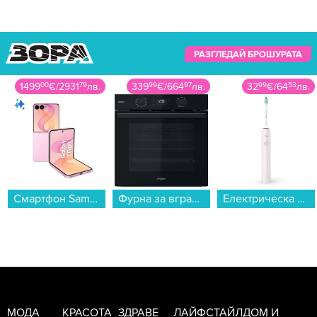
РАЗГЛЕДАЙ БРОШУРАТА
1499
00
€
/
2931
79
лв.
339
99
€
/
664
97
лв.
32
99
€
/
64
53
лв.
Смартфон Samsung GALAXY Z FLIP8 512GB PINK SM-F776BLIH , 12 GB, 512 GB...
Фурна за вграждане Whirlpool OMSR58RU1SB , Push бутони , А+ , Пиролиза...
Електрическа четка за зъби Philips HX4022/03 Sonicare...
МОДА
КРАСОТА
ЗДРАВЕ
ЛАЙФСТАЙЛ
ДОМ И