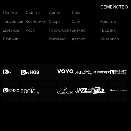
СЕМЕЙСТВО
Съвети
Съвети
Диети
Лица
Тенденции
Козметика
Спорт
Свят
Рецепти
Дрескод
Коса
Психология
Бизнес
Градина
Шопинг
Интимно
Артbox
Интериор