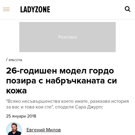
Въве
търс
/
КРАСОТА
дума
26-годишен модел гордо
и
нати
позира с набръчканата си
Enter
кожа
"Всяко несъвършенства което имате, разказва история
за вас и това кои сте", споделя Сара Джуртс
25 януари 2018
Евгений Милов