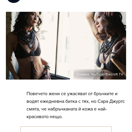
Снимка: YouTube/Barcroft TV
Повечето жени се ужасяват от бръчките и
водят ежедневна битка с тях, но Сара Джуртс
смята, че набръчканата й кожа е най-
красивото нещо.