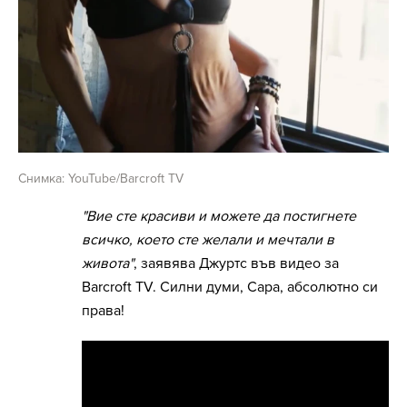
Снимка: YouTube/Barcroft TV
"Вие сте красиви и можете да постигнете
всичко, което сте желали и мечтали в
живота"
, заявява Джуртс във видео за
Barcroft TV. Силни думи, Сара, абсолютно си
права!