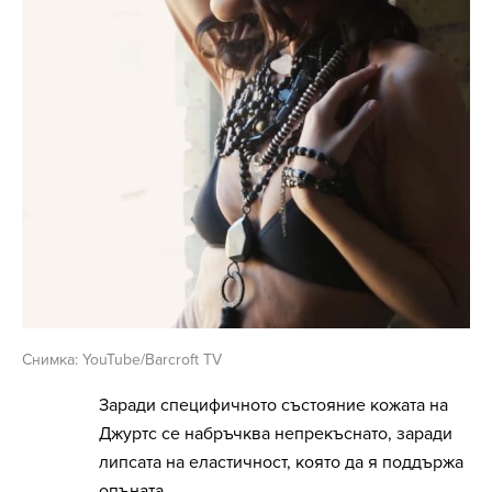
Снимка: YouTube/Barcroft TV
Заради специфичното състояние кожата на
Джуртс се набръчква непрекъснато, заради
липсата на еластичност, която да я поддържа
опъната.