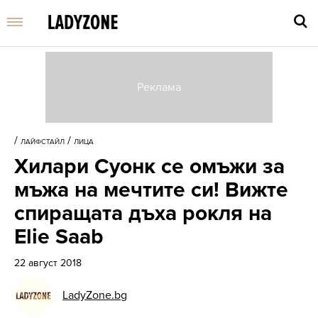
Въве
търс
/
/
ЛАЙФСТАЙЛ
ЛИЦА
дума
Хилари Суонк се омъжи за
и
нати
мъжа на мечтите си! Вижте
Enter
спиращата дъха рокля на
Elie Saab
22 август 2018
LadyZone.bg