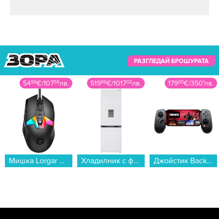
РАЗГЛЕДАЙ БРОШУРАТА
519
99
€
/
1017
02
лв.
179
00
€
/
350
1
лв.
79
99
€
/
156
45
лв.
Хладилник с фризер Sharp SJ-NBA21DMDWE , 331 l, E , No Frost , Бял...
Джойстик Backbone Backbone Pro - (USB-C)...
Фитнес гривна Xiaomi SMART BAND 10 PRO SILVER BHR08WBGL , 1.74...