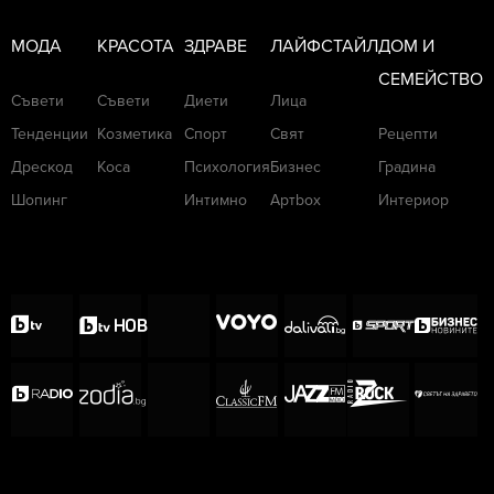
МОДА
КРАСОТА
ЗДРАВЕ
ЛАЙФСТАЙЛ
ДОМ И
СЕМЕЙСТВО
Съвети
Съвети
Диети
Лица
Тенденции
Козметика
Спорт
Свят
Рецепти
Дрескод
Коса
Психология
Бизнес
Градина
Шопинг
Интимно
Артbox
Интериор