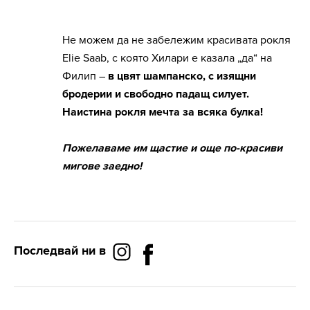
Не можем да не забележим красивата рокля
Elie Saab, с която Хилари е казала „да“ на
Филип –
в цвят шампанско, с изящни
бродерии и свободно падащ силует.
Наистина рокля мечта за всяка булка!
Пожелаваме им щастие и още по-красиви
мигове заедно!
Последвай ни в