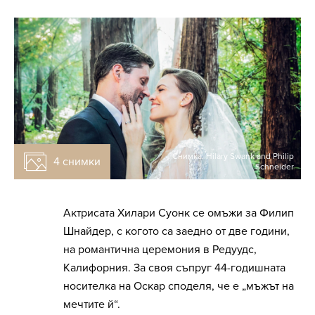
Снимка: Hilary Swank and Philip
4 снимки
Schneider
Актрисата Хилари Суонк се омъжи за Филип
Шнайдер, с когото са заедно от две години,
на романтична церемония в Редуудс,
Калифорния. За своя съпруг 44-годишната
носителка на Оскар споделя, че е „мъжът на
мечтите й“.