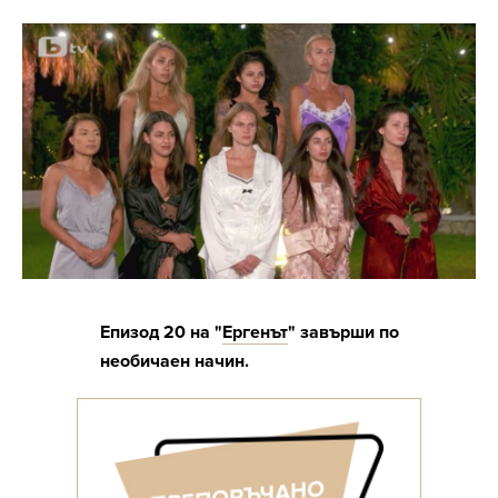
Епизод 20 на "
Ергенът
" завърши по
необичаен начин.