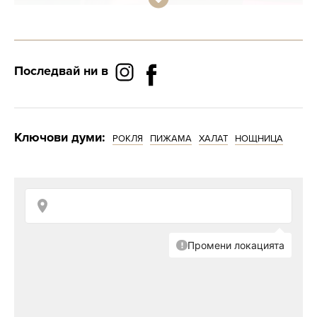
Последвай ни в
Ключови думи:
РОКЛЯ
ПИЖАМА
ХАЛАТ
НОЩНИЦА
Снимка: стопкадри \"Ергенът\"
„Аз знам защо Катето не може без грим,
разказва ли ми е. Като е била малка, децата й
са се подигравали, защото е от смесен брак и
с по-дръпнати очи, а с грима се е чувствала
по-защитена", обясни Маги.