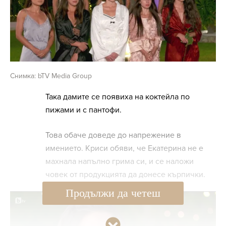
Снимка: bTV Media Group
Така дамите се появиха на коктейла по
пижами и с пантофи.
Това обаче доведе до напрежение в
имението. Криси обяви, че Екатерина не е
махнала напълно грима си, и се наложи
човек от продукцията да донесе кърпички.
Продължи да четеш