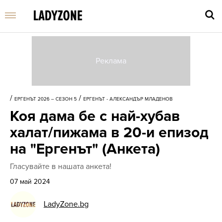
Въве
търс
/
/
ЕРГЕНЪТ 2026 – СЕЗОН 5
ЕРГЕНЪТ - АЛЕКСАНДЪР МЛАДЕНОВ
дума
Коя дама бе с най-хубав
и
нати
халат/пижама в 20-и епизод
Enter
на "Ергенът" (Анкета)
Гласувайте в нашата анкета!
07 май 2024
LadyZone.bg