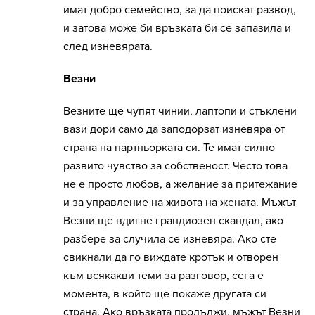
имат добро семейство, за да поискат развод,
и затова може би връзката би се запазила и
след изневярата.
Везни
Везните ще чупят чинии, лаптопи и стъклени
вази дори само да заподорзат изневяра от
страна на партньорката си. Те имат силно
развито чувство за собственост. Често това
не е просто любов, а желание за притежание
и за управление на живота на жената. Мъжът
Везни ще вдигне грандиозен скандал, ако
разбере за случила се изневяра. Ако сте
свикнали да го виждате кротък и отворен
към всякакви теми за разговор, сега е
момента, в който ще покаже другата си
страна. Ако връзката продължи, мъжът Везни