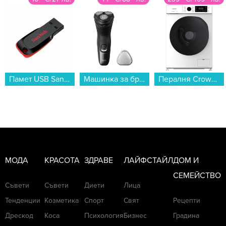
Памет USB SanDisk CRUZER BLADE 32 GB SDCZ50-032G-B35...
Машинка за бръснене Philips X3051/00...
Пералня Crown CWM7140W , 1400 об./мин., 7.00 kg, A...
МОДА
КРАСОТА
ЗДРАВЕ
ЛАЙФСТАЙЛ
ДОМ И
СЕМЕЙСТВО
Съвети
Съвети
Диети
Лица
Тенденции
Козметика
Спорт
Свят
Рецепти
Дрескод
Коса
Психология
Бизнес
Градина