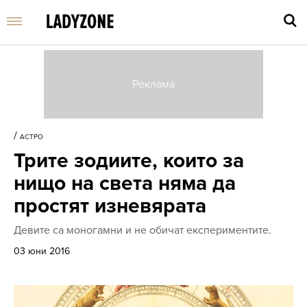
Въве
търс
/
АСТРО
дума
Трите зодиите, които за
и
нати
нищо на света няма да
Enter
простят изневярата
Девите са моногамни и не обичат експериментите.
03 юни 2016