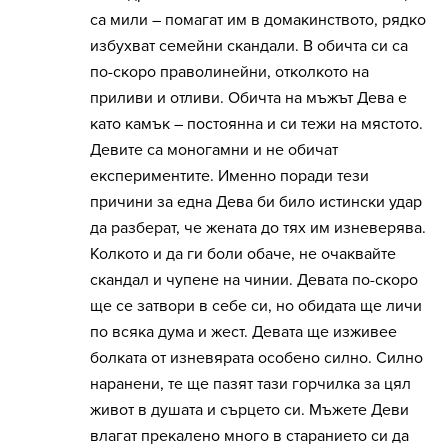
са мили – помагат им в домакинството, рядко
избухват семейни скандали. В обичта си са
по-скоро праволинейни, отколкото на
приливи и отливи. Обичта на мъжът Дева е
като камък – постоянна и си тежи на мястото.
Девите са моногамни и не обичат
експериментите. Именно поради тези
причини за една Дева би било истински удар
да разберат, че жената до тях им изневерява.
Колкото и да ги боли обаче, не очаквайте
скандал и чупене на чинии. Девата по-скоро
ще се затвори в себе си, но обидата ще личи
по всяка дума и жест. Девата ще изживее
болката от изневярата особено силно. Силно
наранени, те ще пазят тази горчилка за цял
живот в душата и сърцето си. Мъжете Деви
влагат прекалено много в старанието си да