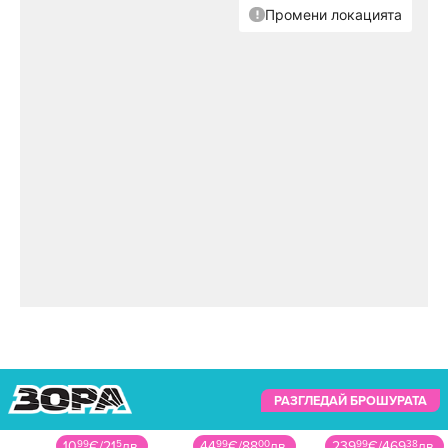
РАЗГЛЕДАЙ БРОШУРАТА
10
99
€
/
21
5
лв.
44
99
€
/
88
00
лв.
239
99
€
/
469
38
лв.