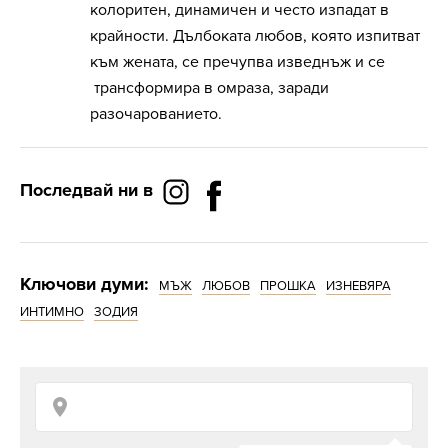
колоритен, динамичен и често изпадат в
крайности. Дълбоката любов, която изпитват
към жената, се пречупва изведнъж и се
трансформира в омраза, заради
разочарованието.
Последвай ни в
Ключови думи:
МЪЖ
ЛЮБОВ
ПРОШКА
ИЗНЕВЯРА
ИНТИМНО
ЗОДИЯ