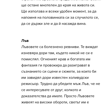
ще остане мнотелен до края на живота си.
Ще използва и всеки удобен момент, за да
напомня на половинката си за случилото се,
да се държи зле и да й насажда вина.
Лъв
Лъвовете са болезнено ревниви. Те виждат
изневяра дори там, където никой не си е
помислял. Огненият нрав и богатата им
фантазия ги провокира да разиграват в
съзнанието си сцени и сюжети, за които би
им завидял дори известен холивудски
режисьор. Трудно да убедите мъж Лъв, че не
се интересувате от друг, колкото и
доказателства да имате. Просто Лъвовете
живеят на високи обороти, светът им е