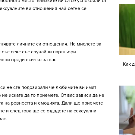
работното място. Близките ви са се успокоили от
ексуалните ви отношения най-сетне се
снявате личните си отношения. Не мислете за
е със секс със случайни партньори.
ивни преди всичко за вас.
Как 
 си не сте подозирали че любимите ви имат
 не искате да го приемете. От вас зависи да не
та на ревността и емоцията. Дали ще приемете
те и след това ще се отдадете на сексуални
вас.