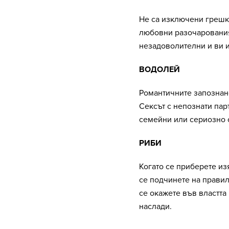
Не са изключени грешки
любовни разочарования
незадоволителни и ви 
ВОДОЛЕЙ
Романтичните запознанс
Сексът с непознати пар
семейни или сериозно
РИБИ
Когато се приберете из
се подчинете на правил
се окажете във властта 
наслади.