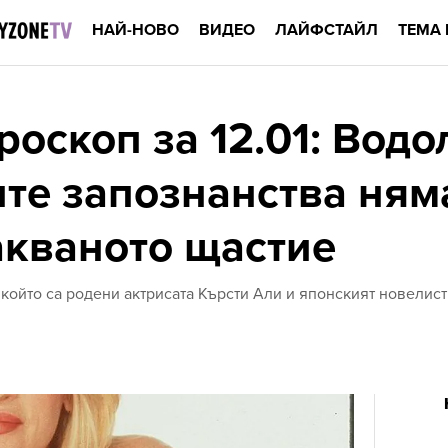
НАЙ-НОВО
ВИДЕО
ЛАЙФСТАЙЛ
ТЕМА 
оскоп за 12.01: Водо
те запознанства ням
акваното щастие
 който са родени актрисата Кърсти Али и японският новелис