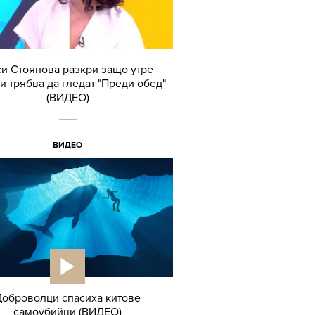
и Стоянова разкри защо утре
и трябва да гледат "Преди обед"
(ВИДЕО)
ВИДЕО
Доброволци спасиха китове
самоубийци (ВИДЕО)