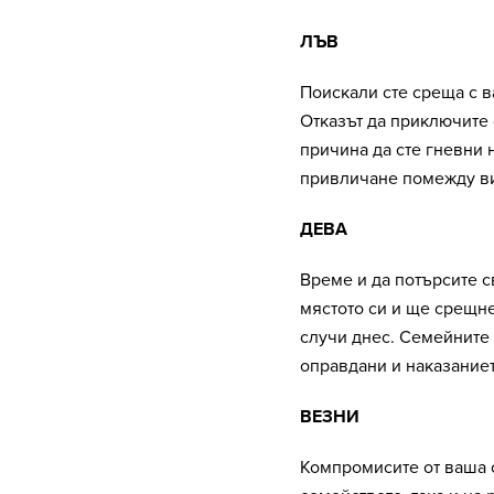
ЛЪВ
Поискали сте среща с в
Отказът да приключите 
причина да сте гневни 
привличане помежду ви
ДЕВА
Време и да потърсите с
мястото си и ще срещне
случи днес. Семейните 
оправдани и наказаниет
ВЕЗНИ
Компромисите от ваша с