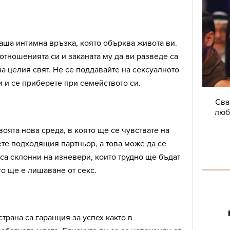
аша интимна връзка, която обърква живота ви.
отношенията си и заканата му да ви разведе са
на целия свят. Не се поддавайте на сексуалното
 и се приберете при семейството си.
Сва
люб
воята нова среда, в която ще се чувствате на
те подходящия партньор, а това може да се
са склонни на изневери, които трудно ще бъдат
о ще е лишаване от секс.
трана са гаранция за успех както в