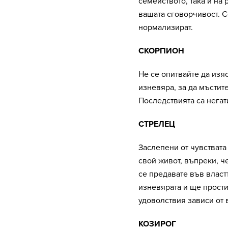
семейството, така и на 
вашата сговорчивост. С
нормализират.
СКОРПИОН
Не се опитвайте да изя
изневяра, за да мъстит
Последствията са негат
СТРЕЛЕЦ
Заслепени от чувствата
свой живот, въпреки, че
се предавате във власт
изневярата и ще прости
удоволствия зависи от 
КОЗИРОГ