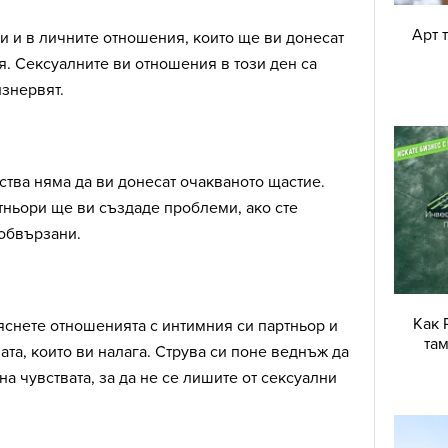
Арт 
 и в личните отношения, които ще ви донесат
. Сексуалните ви отношения в този ден са
изнервят.
тва няма да ви донесат очакваното щастие.
тньори ще ви създаде проблеми, ако сте
 обвързани.
Как 
яснете отношенията с интимния си партньор и
там
ата, които ви налага. Струва си поне веднъж да
на чувствата, за да не се лишите от сексуални