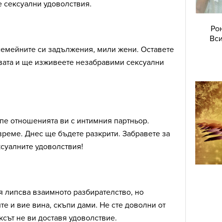
е сексуални удоволствия.
Ро
Вси
семейните си задължения, мили жени. Оставете
твата и ще изживеете незабравими сексуални
пе отношенията ви с интимния партньор.
реме. Днес ще бъдете разкрити. Забравете за
ксуалните удоволствия!
я липсва взаимното разбирателство, но
те и вие вина, скъпи дами. Не сте доволни от
ксът не ви доставя удоволствие.