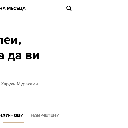
НА МЕСЕЦА
леи,
а да ви
Въведете
търсената
дума
и
натиснете
Enter
т Харуки Мураками
НАЙ-НОВИ
НАЙ-ЧЕТЕНИ