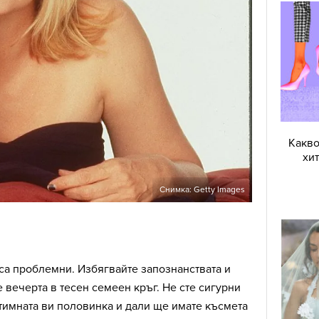
Какво
хи
Снимка: Getty Images
са проблемни. Избягвайте запознанствата и
 вечерта в тесен семеен кръг. Не сте сигурни
тимната ви половинка и дали ще имате късмета