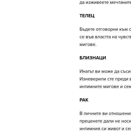
да изживеете мечтанит
ТЕЛЕЦ
Бъдете отговорни към 
се във властта на чувс
мигове.
БЛИЗНАЦИ
Инатът ви може да съси
Изневерили сте преди в
интимните мигове и се
РАК
В личните ви отношени
преценете дали не носи
интимния си живот и се