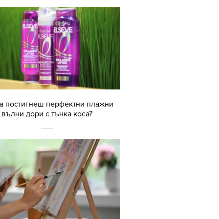
да постигнеш перфектни плажни
вълни дори с тънка коса?