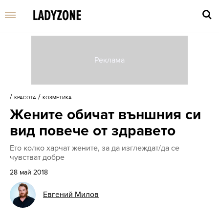
Въве
търс
/
/
КРАСОТА
КОЗМЕТИКА
дума
Жените обичат външния си
и
нати
вид повече от здравето
Enter
Ето колко харчат жените, за да изглеждат/да се
чувстват добре
28 май 2018
Евгений Милов