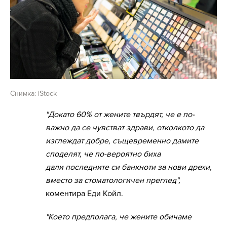
Снимка: iStock
"Докато 60% от жените твърдят, че е по-
важно да се чувстват здрави, отколкото да
изглеждат добре, същевременно дамите
споделят, че по-вероятно биха
дали последните си банкноти за нови дрехи,
вместо за стоматологичен преглед",
коментира Еди Койл.
"Което предполага, че жените обичаме