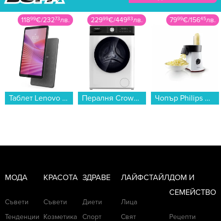
229
99
€
/
449
83
лв.
79
99
€
/
156
45
лв.
329
99
€
/
645
41
лв.
Пералня Crown CWM7012MW , 1200 об./мин., 7.00 kg, A , Бял...
Чопър Philips HR1388/80 , 200 W...
Пералня Toshiba TW-T21BU80UWBK(WW) , 1200 об./мин., 7.00 kg, A , Бял...
МОДА
КРАСОТА
ЗДРАВЕ
ЛАЙФСТАЙЛ
ДОМ И
СЕМЕЙСТВО
Съвети
Съвети
Диети
Лица
Тенденции
Козметика
Спорт
Свят
Рецепти