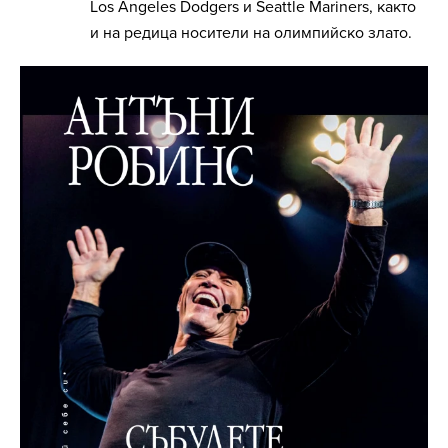
Los Angeles Dodgers и Seattle Mariners, както
и на редица носители на олимпийско злато.