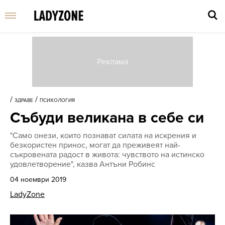
Въве
търс
/
/
ЗДРАВЕ
ПСИХОЛОГИЯ
дума
Събуди великана в себе си
и
нати
"Само онези, които познават силата на искрения и
Enter
безкористен принос, могат да преживеят най-
съкровената радост в живота: чувството на истинско
удовлетворение", казва Антъни Робинс
04 ноември 2019
LadyZone