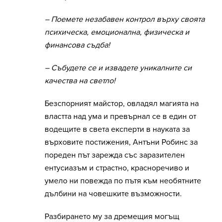
– Поемете незабавен контрол върху своята
психическа, емоционална, физическа и
финансова съдба!
– Събудете се и извадете уникалните си
качества на светло!
Безспорният майстор, овладял магията на
властта над ума и превърнал се в един от
водещите в света експерти в науката за
върховите постижения, Антъни Робинс за
пореден път зарежда със заразителен
ентусиазъм и страстно, красноречиво и
умело ни повежда по пътя към необятните
дълбини на човешките възможности.
Разбирането му за дремещия могъщ