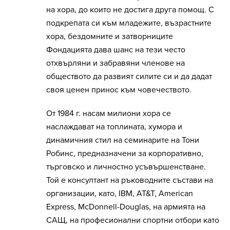
на хора, до които не достига друга помощ. С
подкрепата си към младежите, възрастните
хора, бездомните и затворниците
Фондацията дава шанс на тези често
отхвърляни и забравяни членове на
обществото да развият силите си и да дадат
своя ценен принос към човечеството.
От 1984 г. насам милиони хора се
наслаждават на топлината, хумора и
динамичния стил на семинарите на Тони
Робинс, предназначени за корпоративно,
търговско и личностно усъвършенстване.
Той е консултант на ръководните състави на
организации, като, IBM, AT&T, American
Express, McDonnell-Douglas, на армията на
САЩ, на професионални спортни отбори като