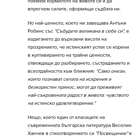
поемем кормилото на живота си и да
впрегнем силите, оформящи съдбата ни.
Но най-ценното, което ни завещава Антъни
Робинс със
"Събудете великана в себе си",
е
издигането до върховни висоти на
прозрението, че истинският успех се корени
в култивирането на трайни ценности,
отвеждащи до разбирането, състраданието и
всеотдайността към ближния:
"Само онези,
които познават силата на искрения и
безкористен принос, могат да преживеят
най-съкровената радост в живота: чувството
на истинско удовлетворение."
Нещо, което един от класиците на
съвременната българска литература Веселин
Ханчев в стихотворението си
"Посвещение"
е