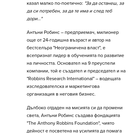
казал малко по-поетично:
"За да останеш, за
да си потребен, за да те има и след теб
дори
…
"
Антъни Робинс – предприемач, милионер
още от 24-годишна възраст и автор на
бестселъра "Неограничена власт", е
всепризнат лидер в обученията по развитие
на личността. Основател на 9 преуспели
компании, той е създател и председател и на
"Robbins Research International" – водещата
изследователска и маркетингова
организация в неговия бизнес.
Дълбоко отдаден на мисията си да промени
света, Антъни Робинс създава фондацията
"The Anthony Robbins Foundation", чиято
дейност е посветена на усилията да помага