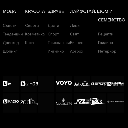
МОДА
КРАСОТА
ЗДРАВЕ
ЛАЙФСТАЙЛ
ДОМ И
СЕМЕЙСТВО
Съвети
Съвети
Диети
Лица
Тенденции
Козметика
Спорт
Свят
Рецепти
Дрескод
Коса
Психология
Бизнес
Градина
Шопинг
Интимно
Артbox
Интериор