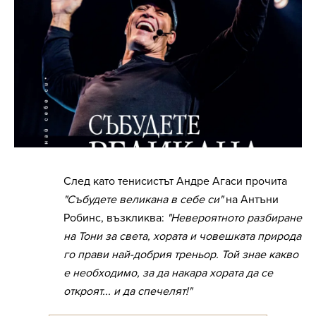
След като тенисистът Андре Агаси прочита
"Събудете великана в себе си"
на Антъни
Робинс, възкликва:
"Невероятното разбиране
на Тони за света, хората и човешката природа
го прави най-добрия треньор. Той знае какво
е необходимо, за да накара хората да се
откроят... и да спечелят!"