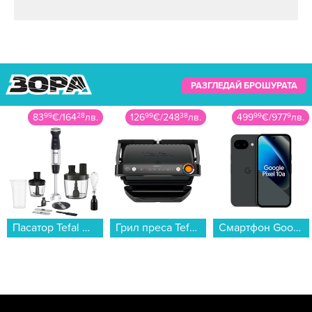
РАЗГЛЕДАЙ БРОШУРАТА
126
99
€
/
248
38
лв.
499
99
€
/
977
9
лв.
648
99
€
/
1269
32
лв.
Грил преса Tefal GC717810 OptiGrill+...
Смартфон Google PIXEL 10a 128/8 OBSIDIAN , 128 GB, 8 GB...
Смартфон Nothing Phone (4a) PRO 256/12 PINK , 12 GB, 256 GB...