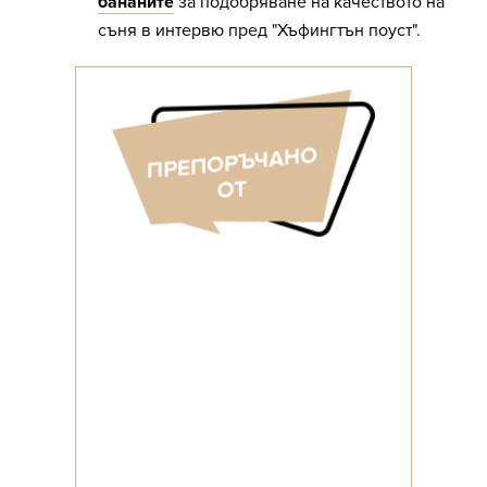
бананите
за подобряване на качеството на
съня в интервю пред "Хъфингтън поуст".