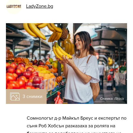
LadyZone.bg
3 снимки
Снимка: iStock
Сомнологът д-р Майкъл Бреус и експертът по
съня Роб Хобсън разказаха за ролята на