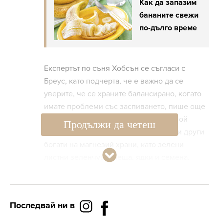
Как да запазим
бананите свежи
по-дълго време
Експертът по съня Хобсън се съгласи с
Бреус, като подчерта, че е важно да се
уверите, че се храните балансирано, когато
имате проблеми със заспиването, пише още
БГНЕС. В допълнение към бананите той
Продължи да четеш
препоръчва в менюто да се включат и други
богати на магнезий храни, като зелени
листни зеленчуци, леща, ядки и семена.
Последвай ни в