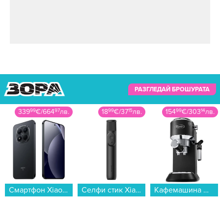
РАЗГЛЕДАЙ БРОШУРАТА
18
99
€
/
37
15
лв.
154
99
€
/
303
14
лв.
115
99
€
/
226
86
лв.
Селфи стик Xiaomi SELFIE STICK TRIPOD MINI BHR083KGL...
Кафемашина DeLonghi EC685.BK DEDICA...
Маша за коса Philips BHB887/00 Prestige SenseIQ...