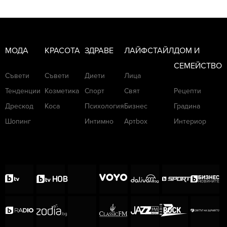
МОДА
КРАСОТА
ЗДРАВЕ
ЛАЙФСТАЙЛ
ДОМ И
СЕМЕЙСТВО
Съвети
Съвети
Диети
Лица
Тенденции
Козметика
Спорт
Свят
Рецепти
Дрескод
Коса
Психология
Бизнес
Градина
Шопинг
Интимно
Артbox
Интериор