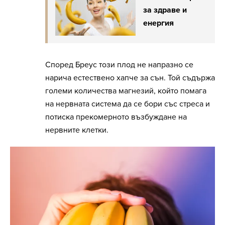
за здраве и
енергия
Според Бреус този плод не напразно се
нарича естествено хапче за сън. Той съдържа
големи количества магнезий, който помага
на нервната система да се бори със стреса и
потиска прекомерното възбуждане на
нервните клетки.