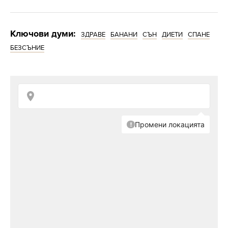
Ключови думи:
ЗДРАВЕ
БАНАНИ
СЪН
ДИЕТИ
СПАНЕ
БЕЗСЪНИЕ
Снимка: iStock
Сомнологът е лекар, който се занимава с лечението,
диагностиката и изследването на нарушенията на
съня.