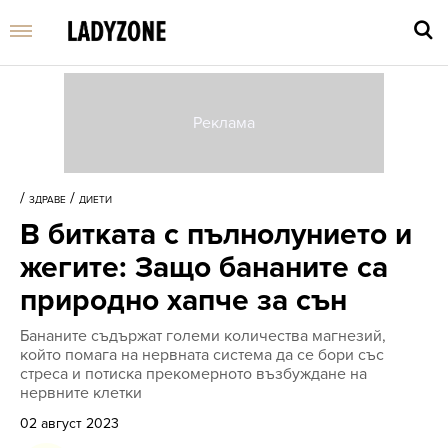
Въве
търс
/
/
ЗДРАВЕ
ДИЕТИ
дума
В битката с пълнолунието и
и
нати
жегите: Защо бананите са
Enter
природно хапче за сън
Бананите съдържат големи количества магнезий,
който помага на нервната система да се бори със
стреса и потиска прекомерното възбуждане на
нервните клетки
02 август 2023