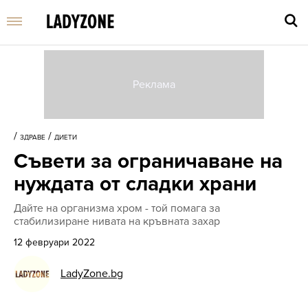
Въве
търс
/
/
ЗДРАВЕ
ДИЕТИ
дума
Съвети за ограничаване на
и
нати
нуждата от сладки храни
Enter
Дайте на организма хром - той помага за
стабилизиране нивата на кръвната захар
12 февруари 2022
LadyZone.bg