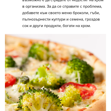
възможно е да страдате от недостиг на хром
в организма. За да се справите с проблема,
добавете към своето меню броколи, гъби,
пълнозърнести култури и семена, гроздов
сок и други продукти, богати на хром.