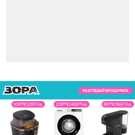
РАЗГЛЕДАЙ БРОШУРАТА
109
99
€
/
215
13
лв.
239
99
€
/
469
38
лв.
84
99
€
/
166
23
лв.