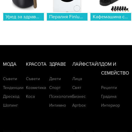
Уред за здравословно готвене Philips NA322/00 AirFryer...
Пералня Finlux FXN 6101S , 1000 об./мин., 6.00 kg, A , Бял...
Кафемашина с капсули Crown CCM-1530B 7 в 1...
МОДА
КРАСОТА
ЗДРАВЕ
ЛАЙФСТАЙЛ
ДОМ И
СЕМЕЙСТВО
Съвети
Съвети
Диети
Лица
Тенденции
Козметика
Спорт
Свят
Рецепти
Дрескод
Коса
Психология
Бизнес
Градина
Шопинг
Интимно
Артbox
Интериор