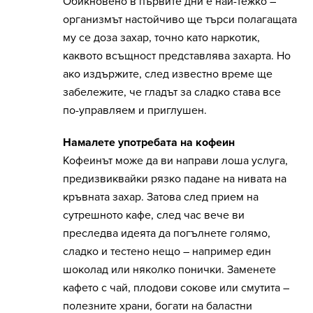
Обикновено в първите дни е най-тежко –
организмът настойчиво ще търси полагащата
му се доза захар, точно като наркотик,
каквото всъщност представлява захарта. Но
ако издържите, след известно време ще
забележите, че гладът за сладко става все
по-управляем и приглушен.
Намалете употребата на кофеин
Кофеинът може да ви направи лоша услуга,
предизвиквайки рязко падане на нивата на
кръвната захар. Затова след прием на
сутрешното кафе, след час вече ви
преследва идеята да погълнете голямо,
сладко и тестено нещо – например един
шоколад или няколко понички. Заменете
кафето с чай, плодови сокове или смутита –
полезните храни, богати на баластни