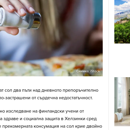
Снимка: iStock
ат сол два пъти над дневното препоръчително
по-застрашени от сърдечна недостатъчност.
шно изследване на финландски учени от
а здраве и социална защита в Хелзинки сред
е прекомерната консумация на сол крие двойно