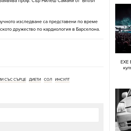
 заявява проф. Сър Нилеш Самани от "British
аучното изследване са представени по време
ското дружество по кардиология в Барселона.
EXE 
кул
И СЪС СЪРЦЕ
ДИЕТИ
СОЛ
ИНСУЛТ