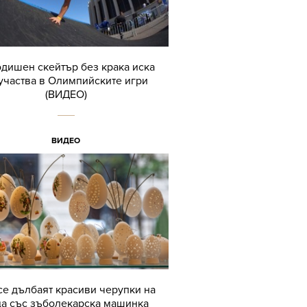
одишен скейтър без крака иска
участва в Олимпийските игри
(ВИДЕО)
ВИДЕО
се дълбаят красиви черупки на
ца със зъболекарска машинка