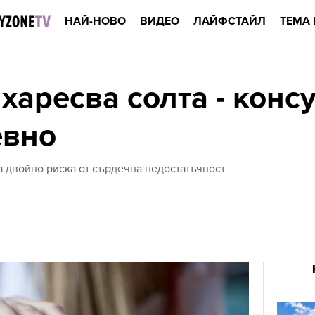
НАЙ-НОВО
ВИДЕО
ЛАЙФСТАЙЛ
ТЕМА 
харесва солта - конс
евно
а двойно риска от сърдечна недостатъчност