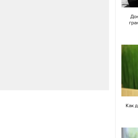
Дон
гра
Как 