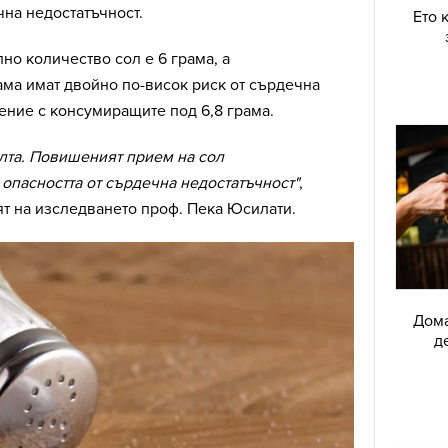
чна недостатъчност.
Ето 
о количество сол е 6 грама, а
ама имат двойно по-висок риск от сърдечна
ение с консумиращите под 6,8 грама.
лта. Повишеният прием на сол
опасността от сърдечна недостатъчност"
,
т на изследването проф. Пека Юсилати.
Дома
д