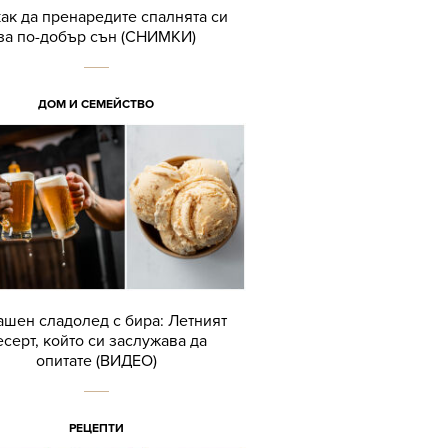
как да пренаредите спалнята си
за по-добър сън (СНИМКИ)
ДОМ И СЕМЕЙСТВО
шен сладолед с бира: Летният
есерт, който си заслужава да
опитате (ВИДЕО)
РЕЦЕПТИ