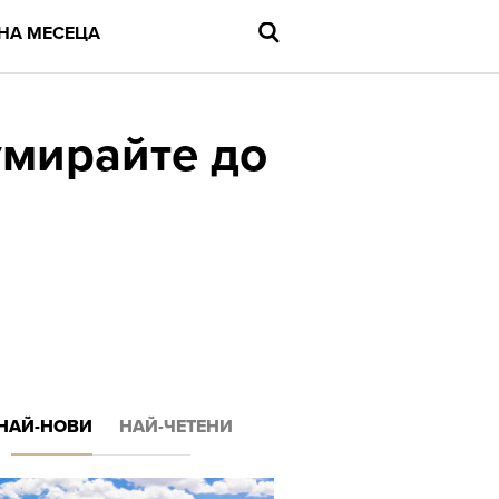
НА МЕСЕЦА
умирайте до
Въведете
търсената
дума
и
натиснете
Enter
НАЙ-НОВИ
НАЙ-ЧЕТЕНИ