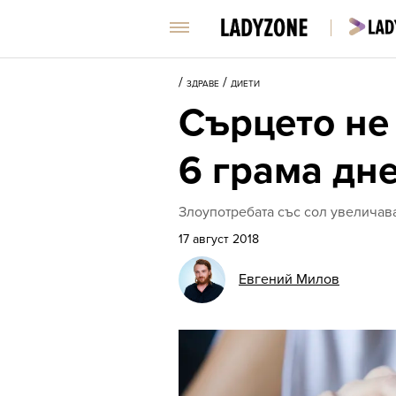
/
/
ЗДРАВЕ
ДИЕТИ
Сърцето не 
6 грама дн
Злоупотребата със сол увеличав
17 август 2018
Евгений Милов