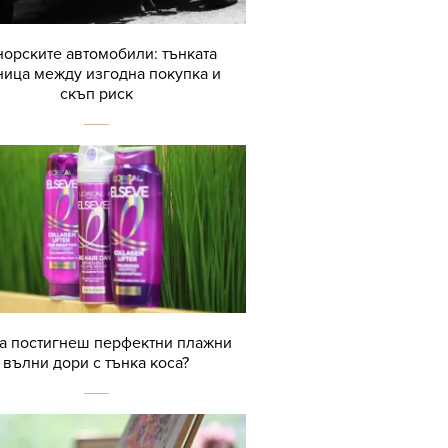
орските автомобили: тънката
ница между изгодна покупка и
скъп риск
да постигнеш перфектни плажни
вълни дори с тънка коса?