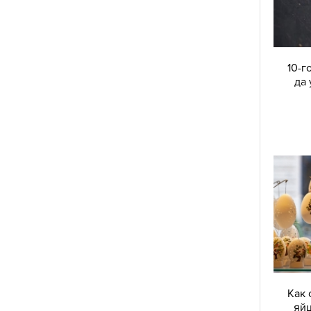
10-г
да 
Как 
яй