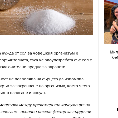
Мил
 нужда от сол за човешкия организъм е
бе
поръчителната, така че злоупотребата със сол е
изключително вредна за здравето.
ност не позволява на сърцето да изпомпва
кръв за захранване на организма, което често
вно налягане и инсулт.
мовръзка между прекомерната консумация на
налягане - основен рисков фактор за сърдечни