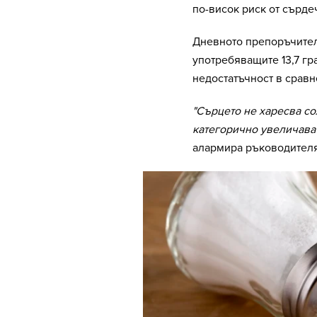
по-висок риск от сърде
Дневното препоръчителн
употребяващите 13,7 гр
недостатъчност в сравн
"Сърцето не харесва со
категорично увеличава 
алармира ръководителя