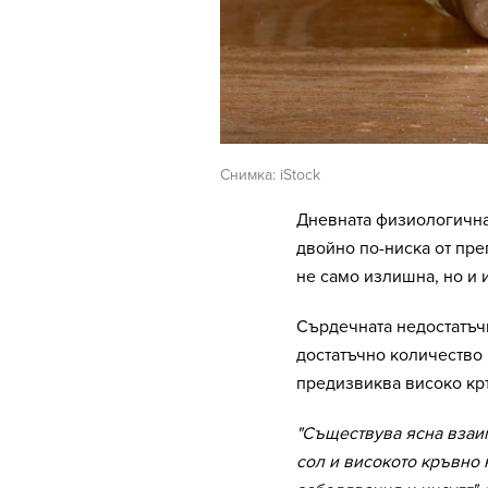
Снимка: iStock
Дневната физиологична
двойно по-ниска от пре
не само излишна, но и 
Сърдечната недостатъч
достатъчно количество 
предизвиква високо кръ
"Съществува ясна взаи
сол и високото кръвно 