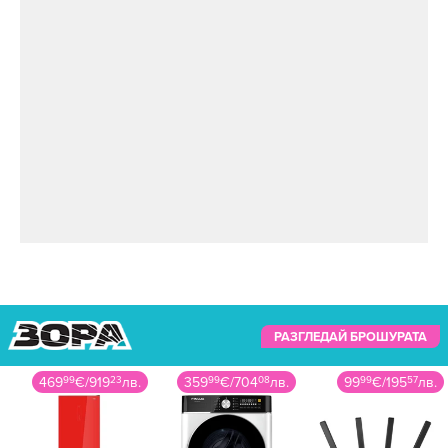
нервната система здрави. Тя намалява
фините бръчки и прави кожата ви да
изглежда млада. А рибофлавинът в киноата
(или витамин В2) подобрява еластичността на
кожата. Той дори помага на възпалената кожа
да стане по-малко склонна към акне.
Джъстин Теру
разкри какво
чувства към
бившата си
съпруга
Дженифър
РАЗГЛЕДАЙ БРОШУРАТА
Анистън
(ВИДЕО)
359
99
€
/
704
08
лв.
99
99
€
/
195
57
лв.
769
00
€
/
1504
04
лв.