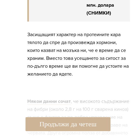
млн. долара
(СНИМКИ)
Засищащият характер на протеините кара
тялото да спре да произвежда хормони,
които казват на мозъка ни, че е време да се
храним. Вместо това усещането за ситост за
по-дълго време ще ви помогне да устоите на
желанието да ядете.
Някои данни сочат
, че високото съдържание
на фибри (около 2,8 г на 100 г сварена киноа)
също е фактор за по-добро управление на
Продължи да четеш
теглото, цялостно храносмилане и здраве на
червата. Друга огромна полза от добавянето