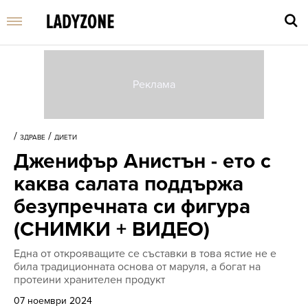
Въве
търс
/
/
ЗДРАВЕ
ДИЕТИ
дума
Дженифър Анистън - ето с
и
нати
каква салата поддържа
Enter
безупречната си фигура
(СНИМКИ + ВИДЕО)
Една от открояващите се съставки в това ястие не е
била традиционната основа от маруля, а богат на
протеини хранителен продукт
07 ноември 2024