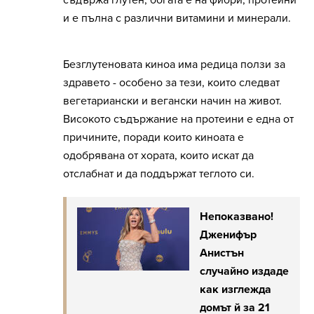
съдържа глутен, богата е на фибри, протеини
и е пълна с различни витамини и минерали.
Безглутеновата киноа има редица ползи за
здравето - особено за тези, които следват
вегетариански и вегански начин на живот.
Високото съдържание на протеини е една от
причините, поради които киноата е
одобрявана от хората, които искат да
отслабнат и да поддържат теглото си.
Непоказвано!
Дженифър
Анистън
случайно издаде
как изглежда
домът й за 21