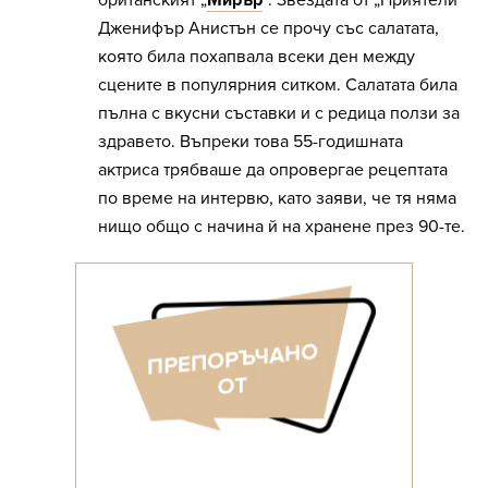
британският „
Мирър
“. Звездата от „Приятели“
Дженифър Анистън се прочу със салатата,
която била похапвала всеки ден между
сцените в популярния ситком. Салатата била
пълна с вкусни съставки и с редица ползи за
здравето. Въпреки това 55-годишната
актриса трябваше да опровергае рецептата
по време на интервю, като заяви, че тя няма
нищо общо с начина й на хранене през 90-те.