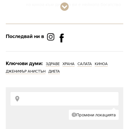
на киноа към диетата ви е нейното богатство
на витамини А и В2.
Последвай ни в
Ключови думи:
ЗДРАВЕ
ХРАНА
САЛАТА
КИНОА
ДЖЕНИФЪР АНИСТЪН
ДИЕТА
Снимка: Getty Images
Тези витамини поддържат кожата, очите и