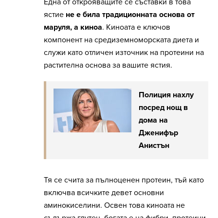
Една от открояващите се съставки в това
ястие
не е била традиционната основа от
маруля, а киноа
. Киноата е ключов
компонент на средиземноморската диета и
служи като отличен източник на протеини на
растителна основа за вашите ястия.
Полиция нахлу
посред нощ в
дома на
Дженифър
Анистън
Тя се счита за пълноценен протеин, тъй като
включва всичките девет основни
аминокиселини. Освен това киноата не