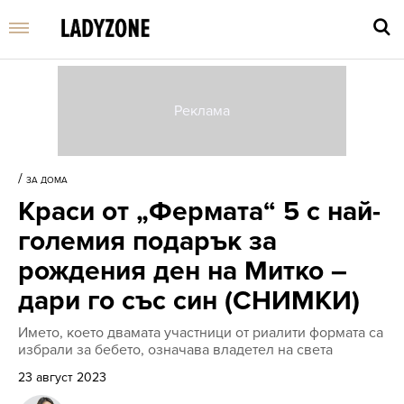
Въве
търс
/
ЗА ДОМА
дума
Краси от „Фермата“ 5 с най-
и
нати
големия подарък за
Enter
рождения ден на Митко –
дари го със син (СНИМКИ)
Името, което двамата участници от риалити формата са
избрали за бебето, означава владетел на света
23 август 2023