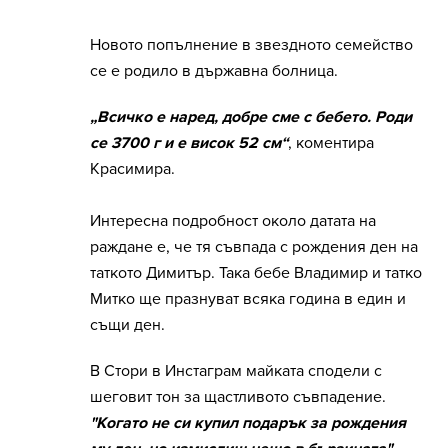
Новото попълнение в звездното семейство
се е родило в държавна болница.
„Всичко е наред, добре сме с бебето. Роди
се 3700 г и е висок 52 см“
, коментира
Красимира.
Интересна подробност около датата на
раждане е, че тя съвпада с рождения ден на
таткото Димитър. Така бебе Владимир и татко
Митко ще празнуват всяка година в един и
същи ден.
В Стори в Инстаграм майката сподели с
шеговит тон за щастливото съвпадение.
"Когато не си купил подарък за рождения