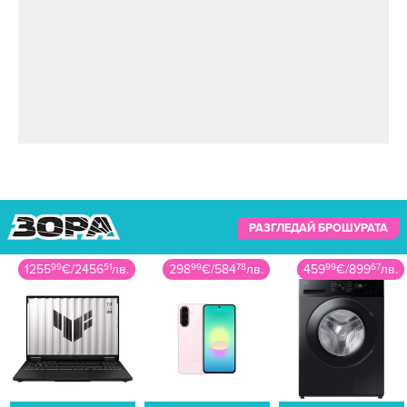
РАЗГЛЕДАЙ БРОШУРАТА
1255
99
€
/
2456
51
лв.
298
99
€
/
584
78
лв.
459
99
€
/
899
67
лв.