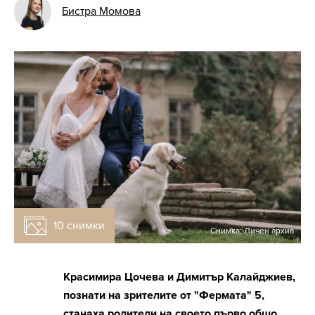
Бистра Момова
10 снимки
Снимка: Личен архив
Красимира Цочева и Димитър Калайджиев,
познати на зрителите от "Фермата" 5,
станаха родители на своето първо общо