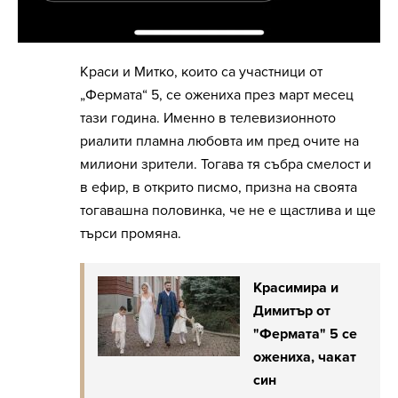
Краси и Митко, които са участници от
„Фермата“ 5, се ожениха през март месец
тази година. Именно в телевизионното
риалити пламна любовта им пред очите на
милиони зрители. Тогава тя събра смелост и
в ефир, в открито писмо, призна на своята
тогавашна половинка, че не е щастлива и ще
търси промяна.
Красимира и
Димитър от
"Фермата" 5 се
ожениха, чакат
син