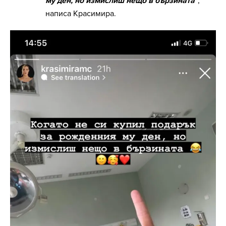
му ден, но измислиш нещо в бързината"
,
написа Красимира.