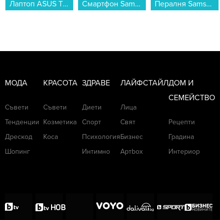
Лаптоп ASUS TUF GAMING A16 FA608UH-RV013 , 1000GB SSD , 16 , 16.00 , AMD Ryzen 7 260 OCTA CORE , NVIDIA GeForce RTX 5050 8GB GDDR7 , Без OS...
Смартфон Samsung GALAXY A27 5G 128/6 LIGHT PINK SM-A276BLIB , 128 GB, 6 GB...
Пералня Samsung WW80FG5L32ABLE , 1200 об./мин., 8.00 kg, A , Черен...
МОДА
КРАСОТА
ЗДРАВЕ
ЛАЙФСТАЙЛ
ДОМ И
СЕМЕЙСТВО
Съвети
Съвети
Диети
Лица
Тенденции
Козметика
Спорт
Свят
Рецепти
Дрескод
Коса
Психология
Бизнес
Градина
Шопинг
Интимно
Артbox
Интериор