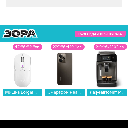
РАЗГЛЕДАЙ БРОШУРАТА
42
99
€
/
84
09
лв.
229
99
€
/
449
83
лв.
219
99
€
/
430
27
лв.
Мишка Lorgar MSA10W Бяла...
Смартфон Realme 14 5G 256/8 TITAN , 256 GB, 8 GB...
Кафеавтомат Philips EP1224/00...