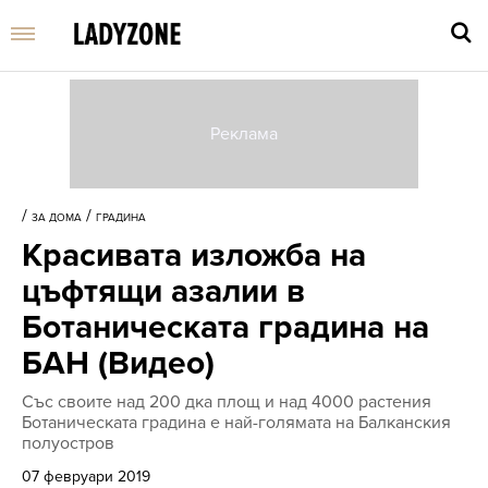
Въве
търс
/
/
ЗА ДОМА
ГРАДИНА
дума
Красивата изложба на
и
нати
цъфтящи азалии в
Enter
Ботаническата градина на
БАН (Видео)
Със своите над 200 дка площ и над 4000 растения
Ботаническата градина е най-голямата на Балканския
полуостров
07 февруари 2019