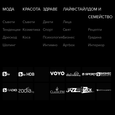
МОДА
КРАСОТА
ЗДРАВЕ
ЛАЙФСТАЙЛ
ДОМ И
СЕМЕЙСТВО
Съвети
Съвети
Диети
Лица
Тенденции
Козметика
Спорт
Свят
Рецепти
Дрескод
Коса
Психология
Бизнес
Градина
Шопинг
Интимно
Артbox
Интериор