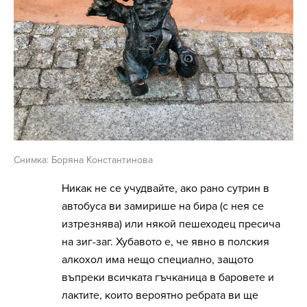
Снимка: Боряна Константинова
Никак не се учудвайте, ако рано сутрин в
автобуса ви замирише на бира (с нея се
изтрезнява) или някой пешеходец пресича
на зиг-заг. Хубавото е, че явно в полския
алкохол има нещо специално, защото
въпреки всичката гъчканица в баровете и
лактите, които вероятно ребрата ви ще