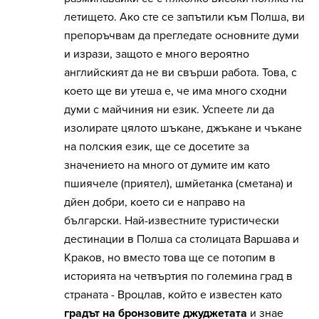
летището. Ако сте се запътили към Полша, ви
препоръчвам да прегледате основните думи
и изрази, защото е много вероятно
английският да не ви свърши работа. Това, с
което ще ви утеша е, че има много сходни
думи с майчиния ни език. Успеете ли да
изолирате цялото шъкане, джъкане и чъкане
на полския език, ще се досетите за
значението на много от думите им като
пшиячеле (приятел), шмйетанка (сметана) и
дйен добри, което си е направо на
български. Най-известните туристически
дестинации в Полша са столицата Варшава и
Краков, но вместо това ще се потопим в
историята на четвъртия по големина град в
страната - Вроцлав, който е известен като
градът на бронзовите джуджетата
и знае