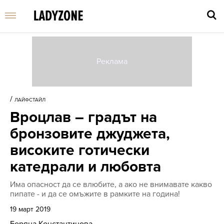
Въве
търс
/
ЛАЙФСТАЙЛ
дума
Вроцлав – градът на
и
нати
бронзовите джуджета,
Enter
високите готически
катедрали и любовта
Има опасност да се влюбите, а ако не внимавате какво
пипате - и да се омъжите в рамките на година!
19 март 2019