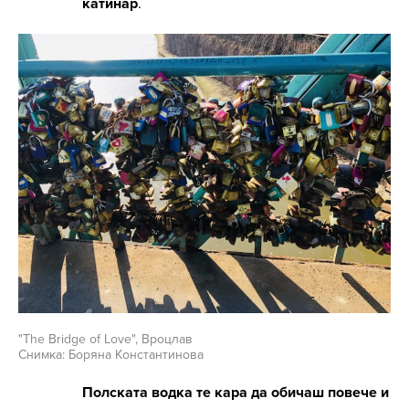
катинар
.
"The Bridge of Love", Вроцлав
Снимка: Боряна Константинова
Полската водка те кара да обичаш повече и