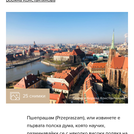
Боряна Константинова
25 снимки
Снимка: Боряна Константинова
Пшепрашам (Przepraszam), или извинете е
първата полска дума, която научих,
разминавайки се с няколко високи поляка на