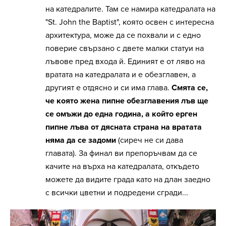
на катедралите. Там се намира катедралата на
"St. John the Baptist", която освен с интересна
архитектура, може да се похвали и с едно
поверие свързано с двете малки статуи на
лъвове пред входа й. Единият е от ляво на
вратата на катедралата и е обезглавен, а
другият е отдясно и си има глава.
Смята се,
че която жена пипне обезглавения лъв ще
се омъжи до една година, а който ерген
пипне лъва от дясната страна на вратата
няма да се задоми
(сиреч не си дава
главата). За финал ви препоръчвам да се
качите на върха на катедралата, откъдето
можете да видите града като на длан заедно
с всички цветни и подредени сгради...