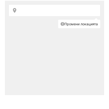
Изглед от кулата на "Cathedral of St. John the Baptist"
Снимка: Боряна Константинова
На лов за джуджета