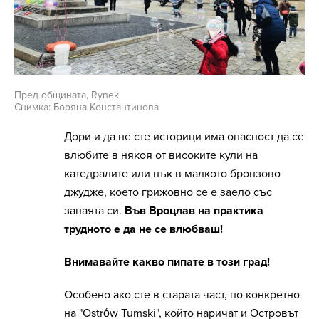
Пред общината, Rynek
Снимка: Боряна Константинова
Дори и да не сте историци има опасност да се
влюбите в някоя от високите кули на
катедралите или пък в малкото бронзово
джудже, което грижовно се е заело със
занаята си.
Във Вроцлав на практика
трудното е да не се влюбваш!
Внимавайте какво пипате в този град!
Особено ако сте в старата част, по конкретно
на "Ostrów Tumski", който наричат и Островът