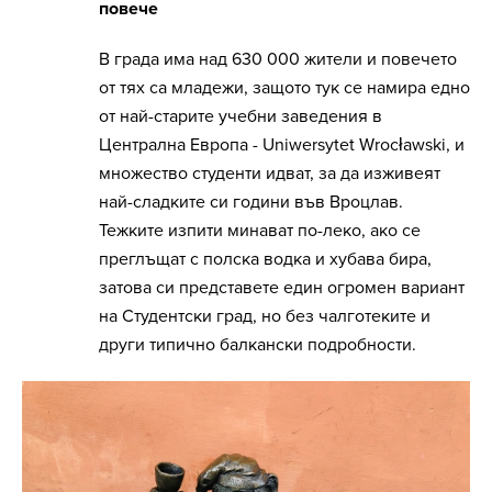
повече
В града има над 630 000 жители и повечето
от тях са младежи, защото тук се намира едно
от най-старите учебни заведения в
Централна Европа - Uniwersytet Wrocławski, и
множество студенти идват, за да изживеят
най-сладките си години във Вроцлав.
Тежките изпити минават по-леко, ако се
преглъщат с полска водка и хубава бира,
затова си представете един огромен вариант
на Студентски град, но без чалготеките и
други типично балкански подробности.