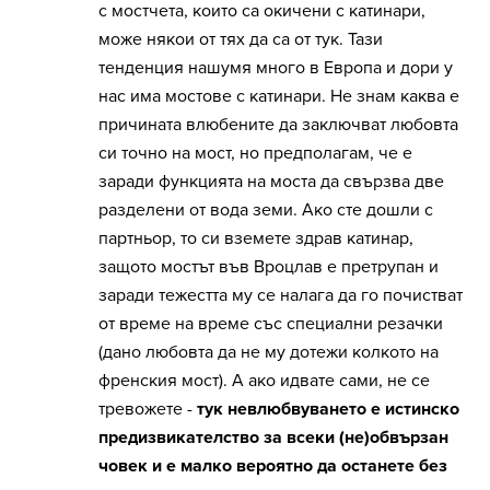
с мостчета, които са окичени с катинари,
може някои от тях да са от тук. Тази
тенденция нашумя много в Европа и дори у
нас има мостове с катинари. Не знам каква е
причината влюбените да заключват любовта
си точно на мост, но предполагам, че е
заради функцията на моста да свързва две
разделени от вода земи. Ако сте дошли с
партньор, то си вземете здрав катинар,
защото мостът във Вроцлав е претрупан и
заради тежестта му се налага да го почистват
от време на време със специални резачки
(дано любовта да не му дотежи колкото на
френския мост). А ако идвате сами, не се
тревожете -
тук невлюбвуването е истинско
предизвикателство за всеки (не)обвързан
човек и е малко вероятно да останете без