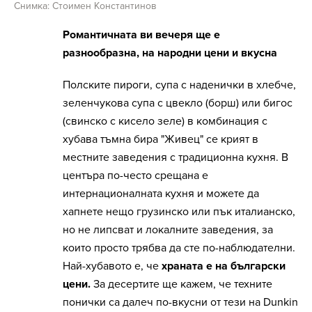
Снимка: Стоимен Константинов
Романтичната ви вечеря ще е
разнообразна, на народни цени и вкусна
Полските пироги, супа с наденички в хлебче,
зеленчукова супа с цвекло (борш) или бигос
(свинско с кисело зеле) в комбинация с
хубава тъмна бира "Живец" се крият в
местните заведения с традиционна кухня. В
центъра по-често срещана е
интернационалната кухня и можете да
хапнете нещо грузинско или пък италианско,
но не липсват и локалните заведения, за
които просто трябва да сте по-наблюдателни.
Най-хубавото е, че
храната е на български
цени.
За десертите ще кажем, че техните
понички са далеч по-вкусни от тези на Dunkin