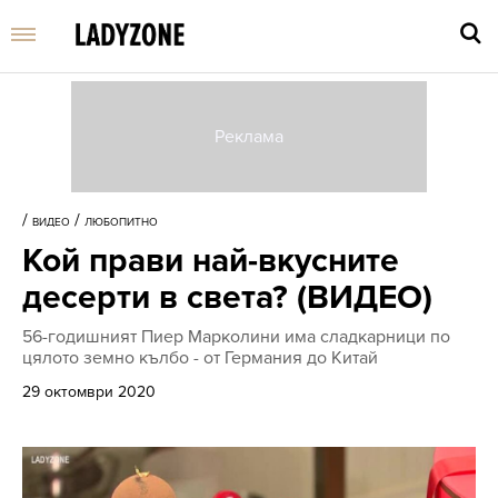
Въве
търс
/
/
ВИДЕО
ЛЮБОПИТНО
дума
Кой прави най-вкусните
и
нати
десерти в света? (ВИДЕО)
Enter
56-годишният Пиер Марколини има сладкарници по
цялото земно кълбо - от Германия до Китай
29 октомври 2020