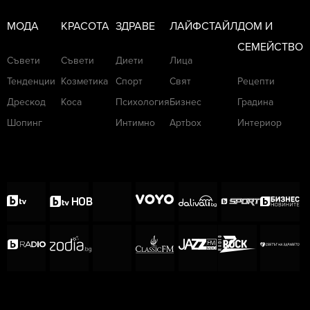
МОДА
КРАСОТА
ЗДРАВЕ
ЛАЙФСТАЙЛ
ДОМ И
СЕМЕЙСТВО
Съвети
Съвети
Диети
Лица
Тенденции
Козметика
Спорт
Свят
Рецепти
Дрескод
Коса
Психология
Бизнес
Градина
Шопинг
Интимно
Артbox
Интериор