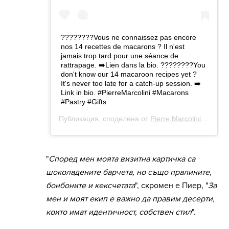
"
Според мен моята визитна картичка са
шоколадените барчета, но също пралините,
бонбоните и кексчетата
", скромен е Пиер, "
За
мен и моят екип е важно да правим десерти,
които имат идентичност, собствен стил
".