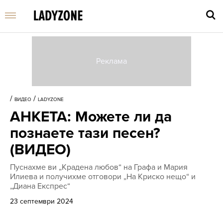
Въве
търс
/
/
ВИДЕО
LADYZONE
дума
АНКЕТА: Можете ли да
и
нати
познаете тази песен?
Enter
(ВИДЕО)
Пуснахме ви „Крадена любов“ на Графа и Мария
Илиева и получихме отговори „На Криско нещо“ и
„Диана Експрес“
23 септември 2024