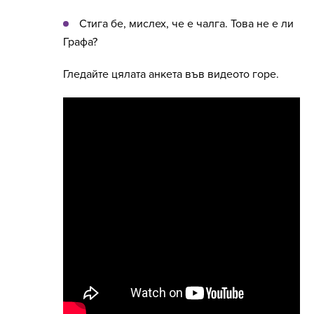
Стига бе, мислех, че е чалга. Това не е ли
Графа?
Гледайте цялата анкета във видеото горе.