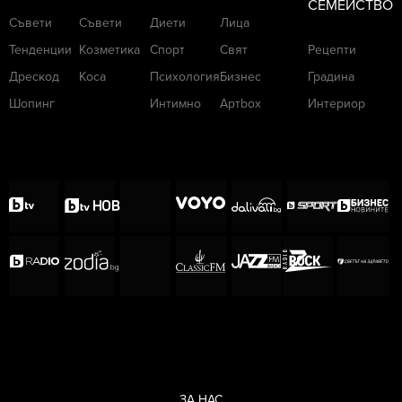
СЕМЕЙСТВО
Съвети
Съвети
Диети
Лица
Тенденции
Козметика
Спорт
Свят
Рецепти
Дрескод
Коса
Психология
Бизнес
Градина
Шопинг
Интимно
Артbox
Интериор
ЗА НАС