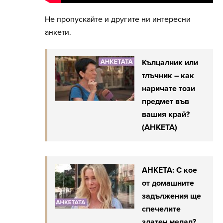
Не пропускайте и другите ни интересни
анкети.
Кълцалник или
тлъчник – как
наричате този
предмет във
вашия край?
(АНКЕТА)
АНКЕТА: С кое
от домашните
задължения ще
спечелите
златен медал?