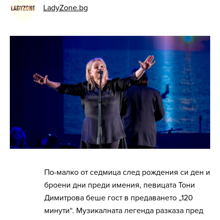
LadyZone.bg
По-малко от седмица след рождения си ден и
броени дни преди имения, певицата Тони
Димитрова беше гост в предаването „120
минути“. Музикалната легенда разказа пред