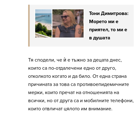
Тони Димитрова:
Морето ми е
приятел, то ми е
в душата
Тя сподели, че ѝ е тъжно за децата днес,
които са по-отдалечени едно от друго,
отколкото когато и да било. От една страна
причината за това са противоепидемичните
мерки, които пречат на отношенията на
всички, но от друга са и мобилните телефони,
които отвличат цялото им внимание.