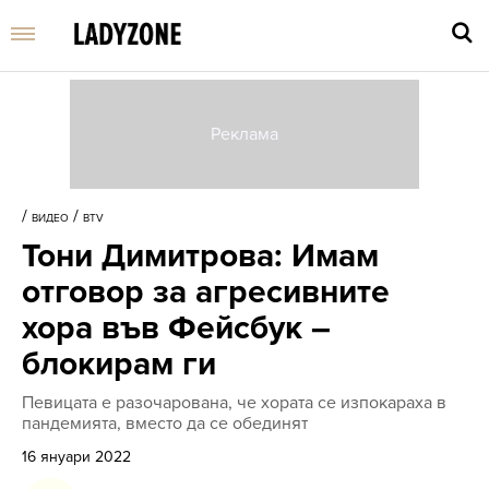
Въве
търс
/
/
ВИДЕО
BTV
дума
Тони Димитрова: Имам
и
нати
отговор за агресивните
Enter
хора във Фейсбук –
блокирам ги
Певицата е разочарована, че хората се изпокараха в
пандемията, вместо да се обединят
16 януари 2022