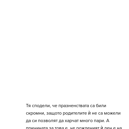
Тя сподели, че празненствата са били
скромни, защото родителите ѝ не са можели
да си позволят да харчат много пари. А
причината за това е, че рожденият ѝ ден е на