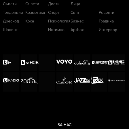
Съвети
Съвети
Диети
Лица
Тенденции
Козметика
Спорт
Свят
Рецепти
Дрескод
Коса
Психология
Бизнес
Градина
Шопинг
Интимно
Артbox
Интериор
ЗА НАС