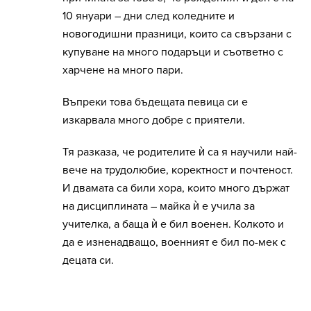
10 януари – дни след коледните и
новогодишни празници, които са свързани с
купуване на много подаръци и съответно с
харчене на много пари.
Въпреки това бъдещата певица си е
изкарвала много добре с приятели.
Тя разказа, че родителите ѝ са я научили най-
вече на трудолюбие, коректност и почтеност.
И двамата са били хора, които много държат
на дисциплината – майка ѝ е учила за
учителка, а баща ѝ е бил военен. Колкото и
да е изненадващо, военният е бил по-мек с
децата си.