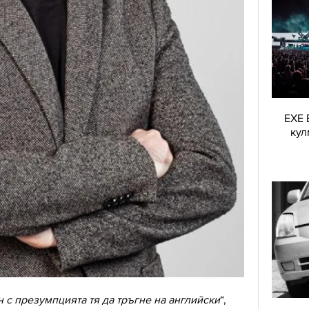
EXE 
кул
 с презумпцията тя да тръгне на английски
“,