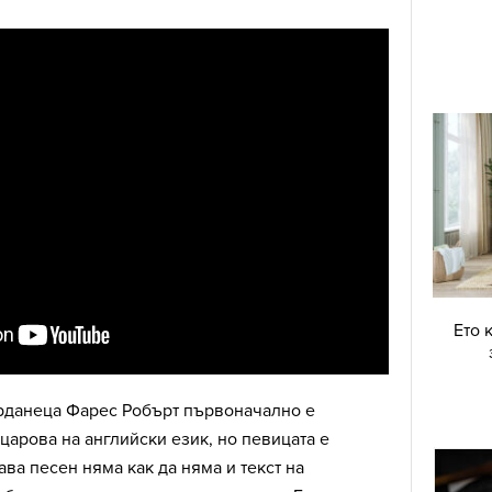
Ето 
орданеца Фарес Робърт първоначално е
царова на английски език, но певицата е
ава песен няма как да няма и текст на