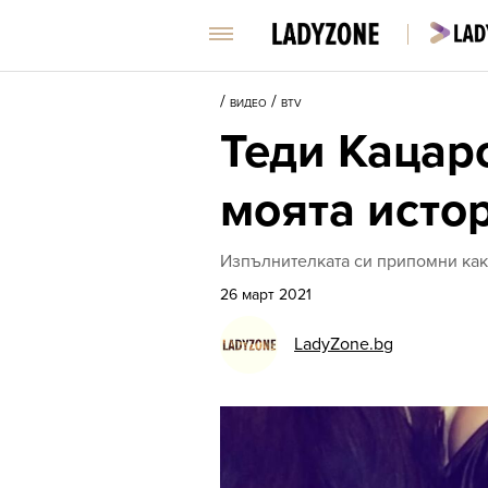
/
/
ВИДЕО
BTV
Теди Кацаро
моята исто
Изпълнителката си припомни как 
26 март 2021
LadyZone.bg