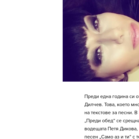
Преди една година си о
Дилчев. Това, което мно
на текстове за песни. 
„Преди обед“ се срещн
водещата Петя Дикова, 
песен „Само аз и ти“ с 