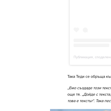
Така Теди се обръща къ
„
Емо създаде този текс
още тя. „
Дойде с текста
това е текстът“. Така п