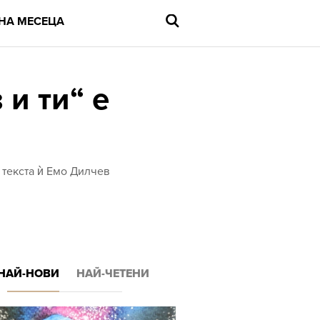
НА МЕСЕЦА
 и ти“ е
Въведете
търсената
дума
и
 текста ѝ Емо Дилчев
натиснете
Enter
НАЙ-НОВИ
НАЙ-ЧЕТЕНИ