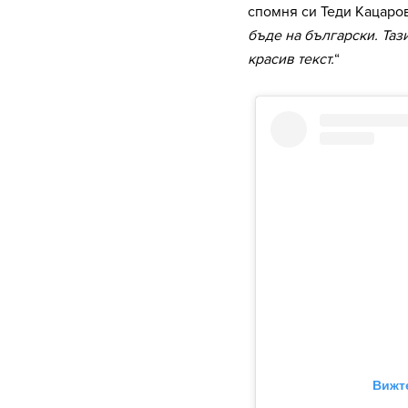
спомня си Теди Кацаров
бъде на български. Таз
красив текст.
“