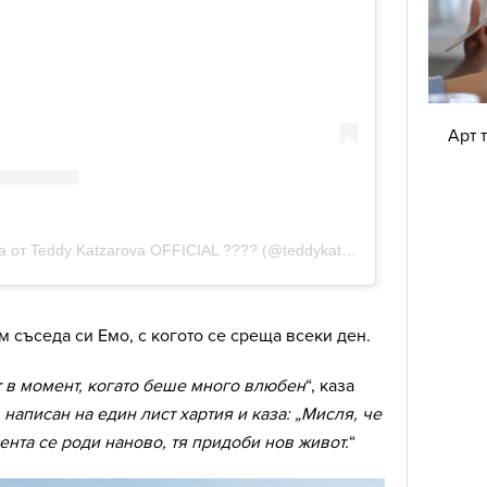
Арт 
м съседа си Емо, с когото се среща всеки ден.
т в момент, когато беше много влюбен
“, каза
, написан на един лист хартия и каза: „Мисля, че
есента се роди наново, тя придоби нов живот.
“