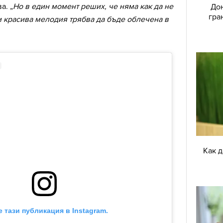
а. „
Но в един момент реших, че няма как да не
Дон
гра
и красива мелодия трябва да бъде облечена в
Как 