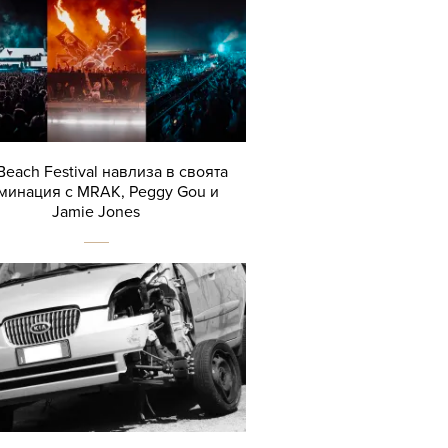
Beach Festival навлиза в своята
минация с MRAK, Peggy Gou и
Jamie Jones