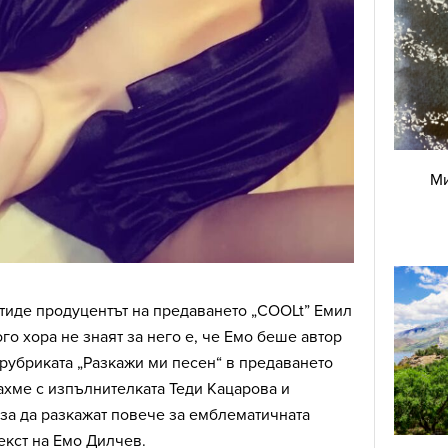
Ми
тиде продуцентът на предаването „COOLt” Емил
го хора не знаят за него е, че Емо беше автор
В рубриката „Разкажи ми песен“ в предаването
ахме с изпълнителката Теди Кацарова и
за да разкажат повече за емблематичната
текст на Емо Дилчев.