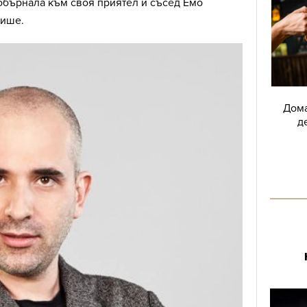
 обърнала към своя приятел и съсед Емо
пише.
Дома
д