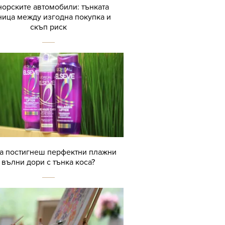
орските автомобили: тънката
ница между изгодна покупка и
скъп риск
да постигнеш перфектни плажни
вълни дори с тънка коса?