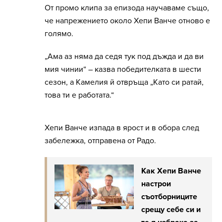
От промо клипа за епизода научаваме също,
че напрежението около Хепи Ванче отново е
голямо.
„Ама аз няма да седя тук под дъжда и да ви
мия чинии“ – казва победителката в шести
сезон, а Камелия й отвръща „Като си ратай,
това ти е работата.“
Хепи Ванче изпада в ярост и в обора след
забележка, отправена от Радо.
Как Хепи Ванче
настрои
съотборниците
срещу себе си и