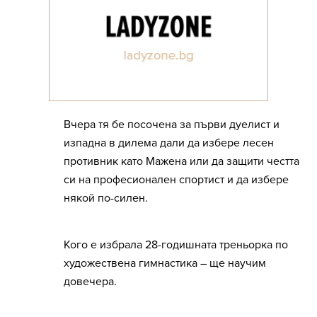
Вчера тя бе посочена за първи дуелист и
изпадна в дилема дали да избере лесен
противник като Мажена или да защити честта
си на професионален спортист и да избере
някой по-силен.
Кого е избрала 28-годишната треньорка по
художествена гимнастика – ще научим
довечера.