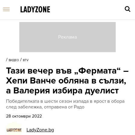
Въве
търс
/
/
ВИДЕО
BTV
дума
Тази вечер във „Фермата“ –
и
нати
Хепи Ванче обляна в сълзи,
Enter
а Валерия избира дуелист
Победителката в шести сезон изпада в ярост в обора
след забележка, отправена от Радо
28 октомври 2022
LadyZone.bg