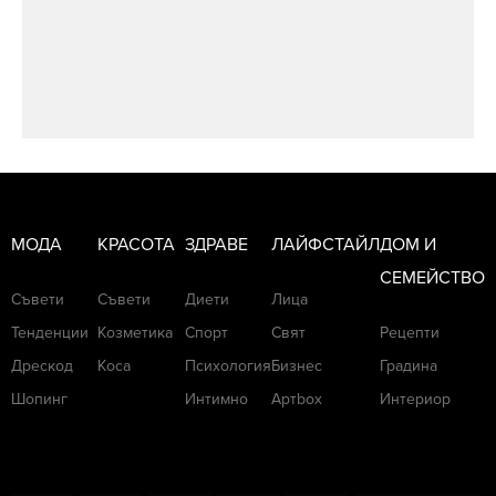
МОДА
КРАСОТА
ЗДРАВЕ
ЛАЙФСТАЙЛ
ДОМ И
СЕМЕЙСТВО
Съвети
Съвети
Диети
Лица
Тенденции
Козметика
Спорт
Свят
Рецепти
Дрескод
Коса
Психология
Бизнес
Градина
Шопинг
Интимно
Артbox
Интериор