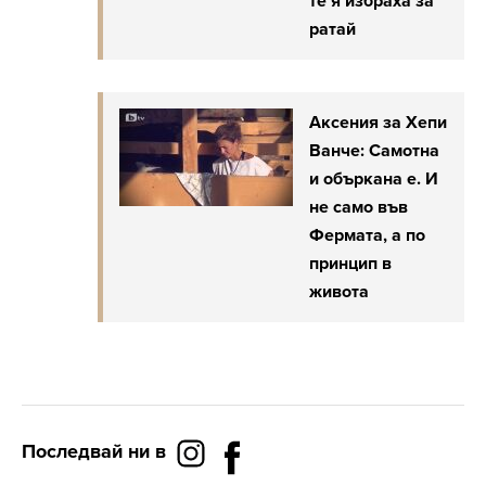
те я избраха за
ратай
Аксения за Хепи
Ванче: Самотна
и объркана е. И
не само във
Фермата, а по
принцип в
живота
Последвай ни в