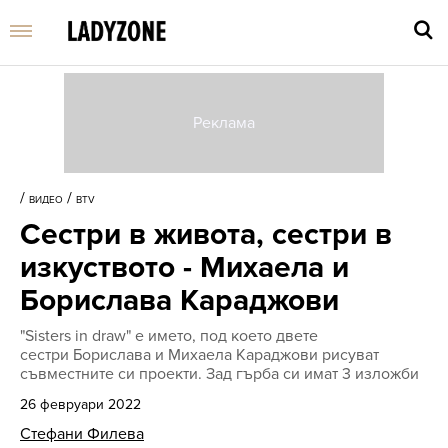
Въве
търс
/
/
ВИДЕО
BTV
дума
Сестри в живота, сестри в
и
нати
изкуството - Михаела и
Enter
Борислава Караджови
"Sisters in draw" е името, под което двете
сестри Борислава и Михаела Караджови рисуват
съвместните си проекти. Зад гърба си имат 3 изложби
26 февруари 2022
Стефани Филева