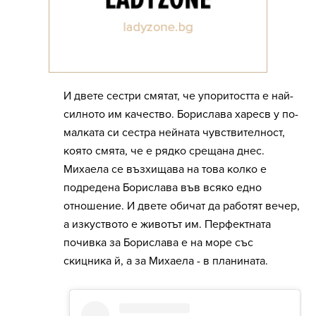
И двете сестри смятат, че упоритостта е най-
силното им качество. Борислава харесв у по-
малката си сестра нейната чувствителност,
която смята, че е рядко срещана днес.
Михаела се възхищава на това колко е
подредена Борислава във всяко едно
отношение. И двете обичат да работят вечер,
а изкуството е животът им. Перфектната
почивка за Борислава е на море със
скицника й, а за Михаела - в планината.