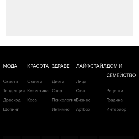
МОДА
КРАСОТА
ЗДРАВЕ
ЛАЙФСТАЙЛ
ДОМ И
СЕМЕЙСТВО
Съвети
Съвети
Диети
Лица
Тенденции
Козметика
Спорт
Свят
Рецепти
Дрескод
Коса
Психология
Бизнес
Градина
Шопинг
Интимно
Артbox
Интериор