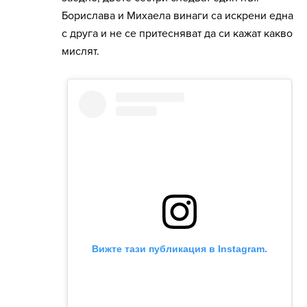
Борислава и Михаела винаги са искрени една
с друга и не се притесняват да си кажат какво
мислят.