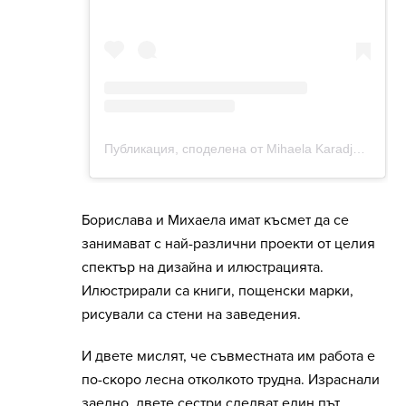
Борислава и Михаела имат късмет да се
занимават с най-различни проекти от целия
спектър на дизайна и илюстрацията.
Илюстрирали са книги, пощенски марки,
рисували са стени на заведения.
И двете мислят, че съвместната им работа е
по-скоро лесна отколкото трудна. Израснали
заедно, двете сестри следват един път.