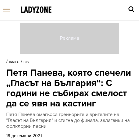
Въве
търс
/
/
ВИДЕО
BTV
дума
Петя Панева, която спечели
и
нати
„Гласът на България“: С
Enter
години не събирах смелост
да се явя на кастинг
Петя Панева омагьоса треньорите и зрителите на
"Гласът на България" и стигна до финала, залагайки на
фолклорни песни
19 декември 2021