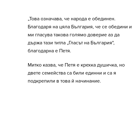
„Това означава, че народа е обединен.
Благодаря на цяла България, че се обедини и
ми гласува такова голямо доверие аз да
държа тази титла „Гласът на България",
благодарна е Петя.
Митко казва, че Петя е крехка душичка, но
двете семейства са били единни и са я
подкрепили в това й начинание.