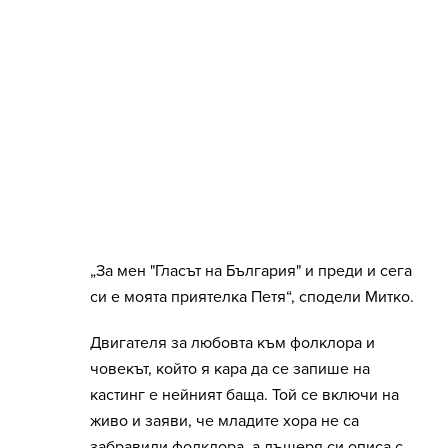
„За мен "Гласът на България" и преди и сега
си е моята приятелка Петя“, сподели Митко.
Двигателя за любовта към фолклора и
човекът, който я кара да се запише на
кастинг е нейният баща. Той се включи на
живо и заяви, че младите хора не са
забравили фолклора, а дъщеря си описа с