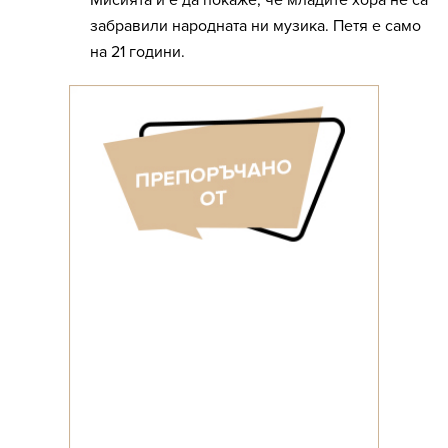
Мисията й е да покаже, че младите хора не са
забравили народната ни музика. Петя е само
на 21 години.