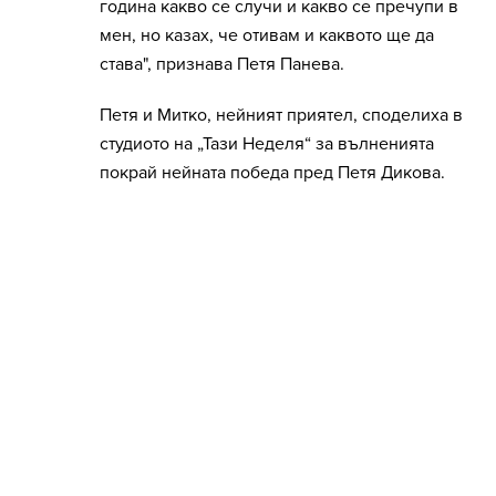
година какво се случи и какво се пречупи в
мен, но казах, че отивам и каквото ще да
става", признава Петя Панева.
Петя и Митко, нейният приятел, споделиха в
студиото на „Тази Неделя“ за вълненията
покрай нейната победа пред Петя Дикова.