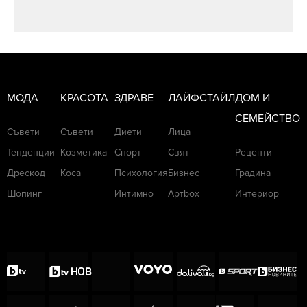
МОДА
КРАСОТА
ЗДРАВЕ
ЛАЙФСТАЙЛ
ДОМ И
СЕМЕЙСТВО
Съвети
Съвети
Диети
Лица
Тенденции
Козметика
Спорт
Свят
Рецепти
Дрескод
Коса
Психология
Бизнес
Градина
Шопинг
Интимно
Артbox
Интериор