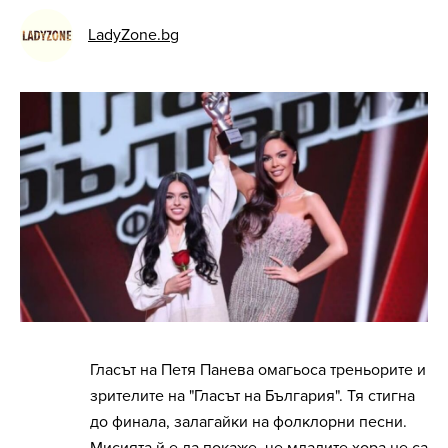
LadyZone.bg
Гласът на Петя Панева омагьоса треньорите и
зрителите на "Гласът на България". Тя стигна
до финала, залагайки на фолклорни песни.