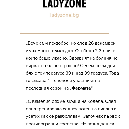
„Вече съм по-добре, но след 26 декември
имах много тежки дни. Особено 2-3 дни, в
които беше ужасно. Здравият на болния не
вярва, но беше страшно! Седем-осем дни
бях с температура 39 и над 39 градуса. Това
те смазва!“ – сподели участникът в
последния сезон на „
Фермата
“.
„С Камелия бяхме вкъщи на Коледа. След
една тренировка седнах потен на дивана и
усетих как се разболявам. Започнах първо с
противогрипни средства. На петия ден си