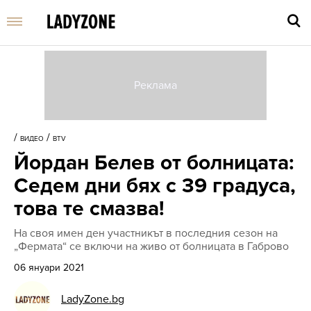
Въве
търс
/
/
ВИДЕО
BTV
дума
Йордан Белев от болницата:
и
нати
Седем дни бях с 39 градуса,
Enter
това те смазва!
На своя имен ден участникът в последния сезон на
„Фермата“ се включи на живо от болницата в Габрово
06 януари 2021
LadyZone.bg