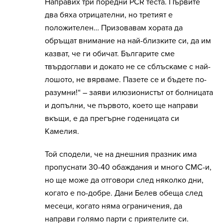
Направих три поредни PCR теста. Първите
два бяха отрицателни, но третият е
положителен… Призовавам хората да
обръщат внимание на най-близките си, да им
казват, че ги обичат. Българите сме
твърдоглави и докато не се сблъскаме с най-
лошото, не вярваме. Пазете се и бъдете по-
разумни!“ – заяви илюзионистът от болницата
и допълни, че първото, което ще направи
вкъщи, е да прегърне годеницата си
Камелия.
Той сподели, че на днешния празник има
пропуснати 30-40 обаждания и много СМС-и,
но ще може да отговори след няколко дни,
когато е по-добре. Дани Белев обеща след
месеци, когато няма ограничения, да
направи голямо парти с приятелите си.