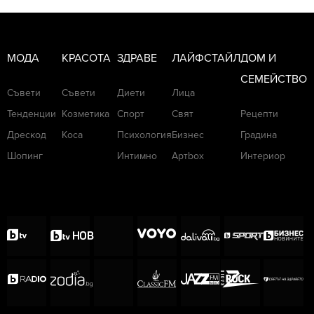
МОДА
КРАСОТА
ЗДРАВЕ
ЛАЙФСТАЙЛ
ДОМ И
СЕМЕЙСТВО
Съвети
Съвети
Диети
Лица
Тенденции
Козметика
Спорт
Свят
Рецепти
Дрескод
Коса
Психология
Бизнес
Градина
Шопинг
Интимно
Артbox
Интериор