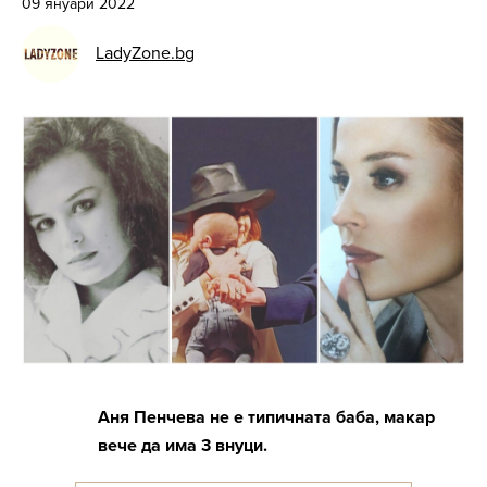
09 януари 2022
LadyZone.bg
Аня Пенчева не е типичната баба, макар
вече да има 3 внуци.