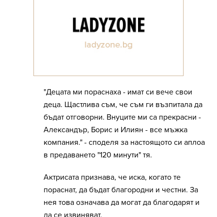
"Децата ми пораснаха - имат си вече свои
деца. Щастлива съм, че съм ги възпитала да
бъдат отговорни. Внуците ми са прекрасни -
Александър, Борис и Илиян - все мъжка
компания." - споделя за настоящото си аплоа
в предаването "120 минути" тя.
Актрисата признава, че иска, когато те
пораснат, да бъдат благородни и честни. За
нея това означава да могат да благодарят и
да се извиняват.