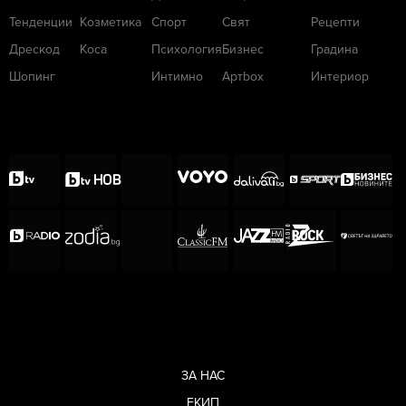
Тенденции
Козметика
Спорт
Свят
Рецепти
Дрескод
Коса
Психология
Бизнес
Градина
Шопинг
Интимно
Артbox
Интериор
ЗА НАС
ЕКИП