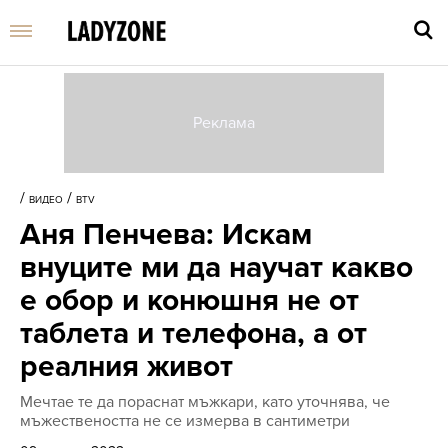
Въве
търс
/
/
ВИДЕО
BTV
дума
Аня Пенчева: Искам
и
нати
внуците ми да научат какво
Enter
е обор и конюшня не от
таблета и телефона, а от
реалния живот
Мечтае те да пораснат мъжкари, като уточнява, че
мъжествеността не се измерва в сантиметри