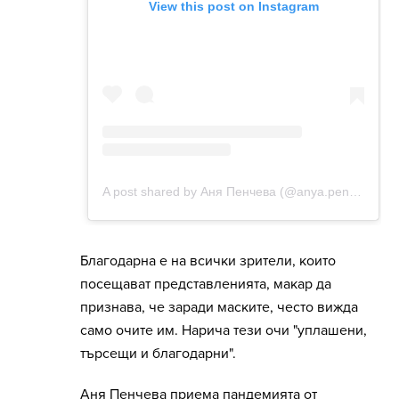
Благодарна е на всички зрители, които
посещават представленията, макар да
признава, че заради маските, често вижда
само очите им. Нарича тези очи "уплашени,
търсещи и благодарни".
Аня Пенчева приема пандемията от