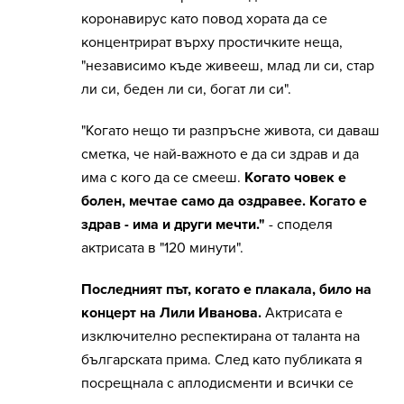
коронавирус като повод хората да се
концентрират върху простичките неща,
"независимо къде живееш, млад ли си, стар
ли си, беден ли си, богат ли си".
"Когато нещо ти разпръсне живота, си даваш
сметка, че най-важното е да си здрав и да
има с кого да се смееш.
Когато човек е
болен, мечтае само да оздравее. Когато е
здрав - има и други мечти."
- споделя
актрисата в "120 минути".
Последният път, когато е плакала, било на
концерт на Лили Иванова.
Актрисата е
изключително респектирана от таланта на
българската прима. След като публиката я
посрещнала с аплодисменти и всички се