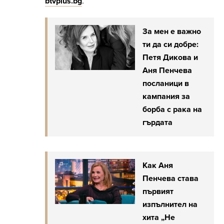
btvplus.bg
.
За мен е важно
ти да си добре:
Петя Дикова и
Аня Пенчева
посланици в
кампания за
борба с рака на
гърдата
Как Аня
Пенчева става
първият
изпълнител на
хита „Не