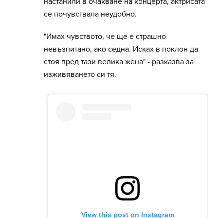
настанили в очакване на концерта, актрисата
се почувствала неудобно.
"Имах чувството, че ще е страшно
невъзпитано, ако седна. Исках в поклон да
стоя пред тази велика жена" - разказва за
изживяването си тя.