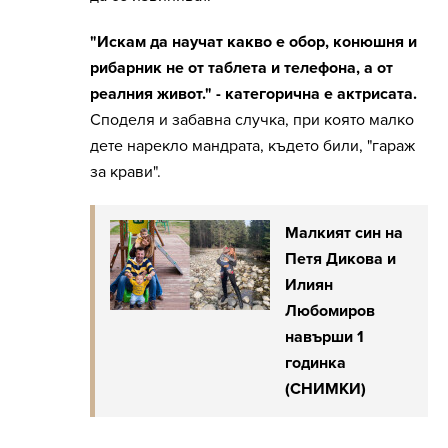
"Искам да научат какво е обор, конюшня и
рибарник не от таблета и телефона, а от
реалния живот." - категорична е актрисата.
Споделя и забавна случка, при която малко
дете нарекло мандрата, където били, "гараж
за крави".
Малкият син на
Петя Дикова и
Илиян
Любомиров
навърши 1
годинка
(СНИМКИ)