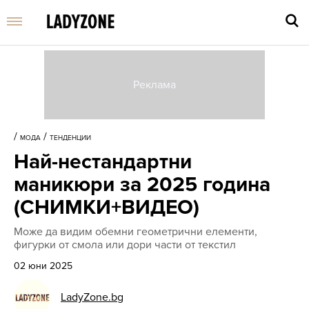
Въве
търс
/
/
МОДА
ТЕНДЕНЦИИ
дума
Най-нестандартни
и
нати
маникюри за 2025 година
Enter
(СНИМКИ+ВИДЕО)
Може да видим обемни геометрични елементи,
фигурки от смола или дори части от текстил
02 юни 2025
LadyZone.bg