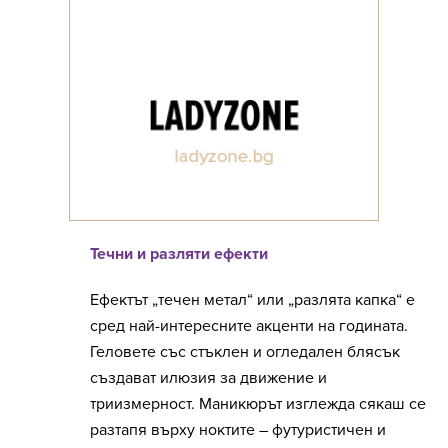
Течни и разляти ефекти
Ефектът „течен метал“ или „разлята капка“ е
сред най-интересните акценти на годината.
Геловете със стъклен и огледален блясък
създават илюзия за движение и
триизмерност. Маникюрът изглежда сякаш се
разтапя върху ноктите – футуристичен и