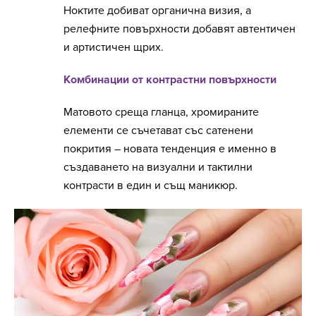
Ноктите добиват органична визия, а
релефните повърхности добавят автентичен
и артистичен щрих.
Комбинации от контрастни повърхности
Матовото среща гланца, хромираните
елементи се съчетават със сатенени
покрития – новата тенденция е именно в
създаването на визуални и тактилни
контрасти в един и същ маникюр.