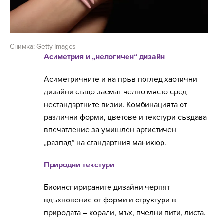
Снимка: Getty Images
Асиметрия и „нелогичен“ дизайн
Асиметричните и на пръв поглед хаотични
дизайни също заемат челно място сред
нестандартните визии. Комбинацията от
различни форми, цветове и текстури създава
впечатление за умишлен артистичен
„разпад“ на стандартния маникюр.
Природни текстури
Биоинспирираните дизайни черпят
вдъхновение от форми и структури в
природата – корали, мъх, пчелни пити, листа.