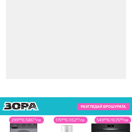
РАЗГЛЕДАЙ БРОШУРАТА
299
99
€
/
586
73
лв.
179
99
€
/
352
03
лв.
549
99
€
/
1075
69
лв.