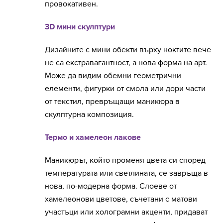
провокативен.
3D мини скулптури
Дизайните с мини обекти върху ноктите вече
не са екстравагантност, а нова форма на арт.
Може да видим обемни геометрични
елементи, фигурки от смола или дори части
от текстил, превръщащи маникюра в
скулптурна композиция.
Термо и хамелеон лакове
Маникюрът, който променя цвета си според
температурата или светлината, се завръща в
нова, по-модерна форма. Слоеве от
хамелеонови цветове, съчетани с матови
участъци или холограмни акценти, придават