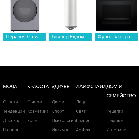
Пералня Crown CWM10J12BLDCIX , 10.00 kg, 1400 об./мин., A , Inox...
Бойлер Елдом WVF08039F 80L 3KW , 3 , 75 , C , Вертикален...
Фурна за вграждане Bosch HBA372EB4 , 71 , А+ , Пиролиза , Сензорно...
МОДА
КРАСОТА
ЗДРАВЕ
ЛАЙФСТАЙЛ
ДОМ И
СЕМЕЙСТВО
Съвети
Съвети
Диети
Лица
Тенденции
Козметика
Спорт
Свят
Рецепти
Дрескод
Коса
Психология
Бизнес
Градина
Шопинг
Интимно
Артbox
Интериор