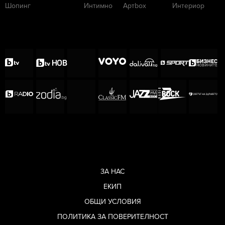
Шопинг
Интимно
Артbox
Интериор
ЗА НАС
ЕКИП
Нестандартни ризи
ОБЩИ УСЛОВИЯ
Нестандартните ризи са още една гореща
ПОЛИТИКА ЗА ПОВЕРИТЕЛНОСТ