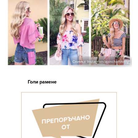
Снимка: Instagram/apinchoflovely
Голи рамене