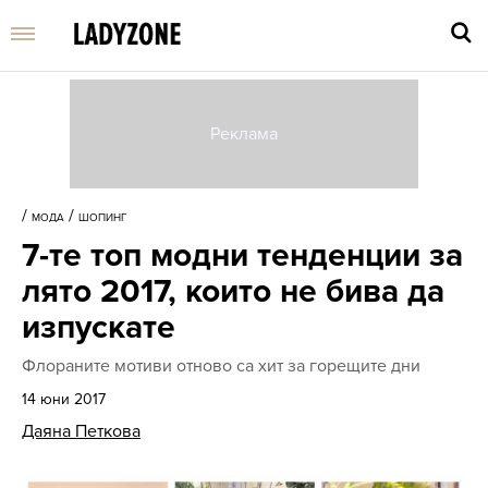
Въве
търс
/
/
МОДА
ШОПИНГ
дума
7-те топ модни тенденции за
и
нати
лято 2017, които не бива да
Enter
изпускате
Флораните мотиви отново са хит за горещите дни
14 юни 2017
Даяна Петкова