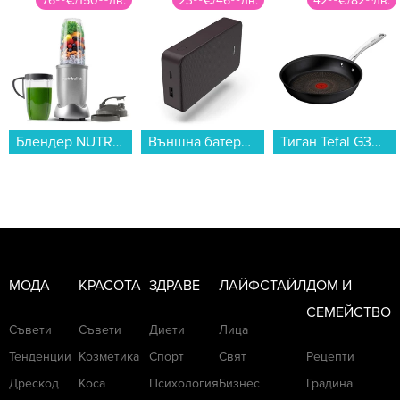
76
€
/
150
лв.
23
€
/
46
лв.
42
€
/
82
лв.
изключително подходящи това лято.
Блендер NUTRIBULLET NB907S...
Външна батерия Hama 201715, "Colour 20" тъмно лилавo 20000 mAh...
Тиган Tefal G3300602 EXCELLENCE+ 28 см...
МОДА
КРАСОТА
ЗДРАВЕ
ЛАЙФСТАЙЛ
ДОМ И
СЕМЕЙСТВО
Съвети
Съвети
Диети
Лица
Тенденции
Козметика
Спорт
Свят
Рецепти
Дрескод
Коса
Психология
Бизнес
Градина