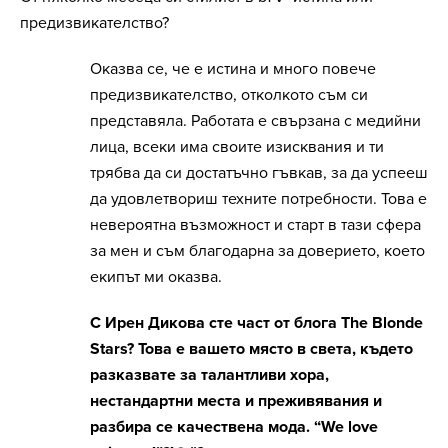
предизвикателство?
Оказва се, че е истина и много повече
предизвикателство, отколкото съм си
представяла. Работата е свързана с медийни
лица, всеки има своите изисквания и ти
трябва да си достатъчно гъвкав, за да успееш
да удовлетвориш техните потребности. Това е
невероятна възможност и старт в тази сфера
за мен и съм благодарна за доверието, което
екипът ми оказва.
С Ирен Дикова сте част от
блога
The
Blond
e
Stars?
Това е вашето място в света, където
разказвате за талантливи хора,
нестандартни места и преживявания и
разбира се качествена мода.
“We love