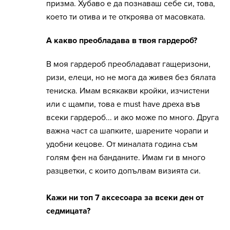
призма. Хубаво е да познаваш себе си, това,
което ти отива и те откроява от масовката.
А какво преобладава в твоя гардероб?
В моя гардероб преобладават гащеризони,
ризи, елеци, но не мога да живея без бялата
тениска. Имам всякакви кройки, изчистени
или с щампи, това е must have дреха във
всеки гардероб... и ако може по много. Друга
важна част са шапките, шарените чорапи и
удобни кецове. От миналата година съм
голям фен на банданите. Имам ги в много
разцветки, с които допълвам визията си.
Кажи ни топ 7 аксесоара за всеки ден от
седмицата?