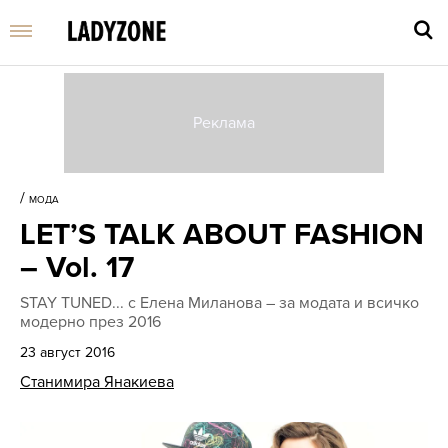
Въве
търс
/
МОДА
дума
LET’S TALK ABOUT FASHION
и
нати
– Vol. 17
Enter
STAY TUNED... с Елена Миланова – за модата и всичко
модерно през 2016
23 август 2016
Станимира Янакиева