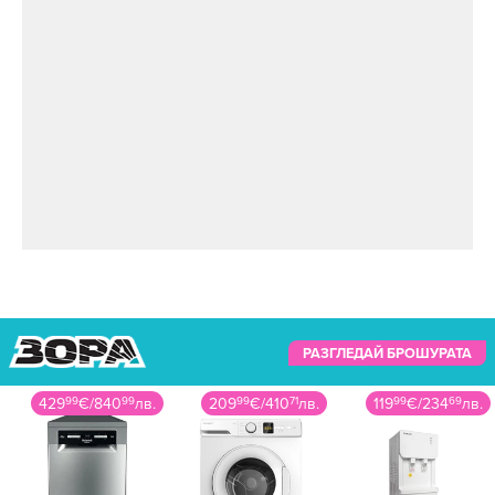
РАЗГЛЕДАЙ БРОШУРАТА
209
99
€
/
410
71
лв.
119
99
€
/
234
69
лв.
119
99
€
/
234
69
лв.