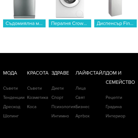
Пералня Crown LW 86T , 6.00 kg, 800 об./мин., D , Бял...
Диспенсър Finlux FWD-2057WS , 500 W...
Ледогенератор Finlux FICM-1225B...
МОДА
КРАСОТА
ЗДРАВЕ
ЛАЙФСТАЙЛ
ДОМ И
СЕМЕЙСТВО
Съвети
Съвети
Диети
Лица
Тенденции
Козметика
Спорт
Свят
Рецепти
Дрескод
Коса
Психология
Бизнес
Градина
Шопинг
Интимно
Артbox
Интериор