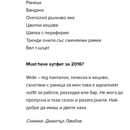
Раница
Бандана
Oversized дънково яке
Цветни кецове
Шапка с периферия
Тренди очила със сменяеми рамки
Бял т-шърт
M
ust have аутфит за 2016
?
Wide – leg панталон, тениска и кецове,
съчетани с раница за мен това е идеалният
outfit за работа, разходка или бар. Не мога да
пропусна и този сезон и ризата рокля. Най-
добре да имаш и двете хаха.
Снимки: Димитър Ламбов