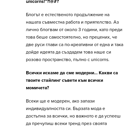
unicorns!”?!@#?
Блогът е естественото продължение на
нашата съвместна работа и приятелство. Аз
лично блогвам от около 3 години, като преди
това беше самостоятелно, но прецених, че
две руси глави са по-креативни от една и така
дойде идеята да създадем това наше си
розово пространство, пълно с unicorns.
Всички искаме да сме модерни... Какви са
твоите стайлинг съвети към всички
момичета?
Всеки ще е модерен, ако запази
индивидуалността си. Бързата мода е
достъпна за всички, но важното е да успееш
да пречупиш всеки тренд през своята