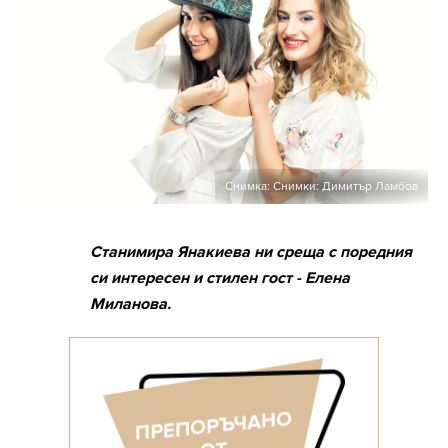
Снимка: Снимки: Димитър Ламбов
Станимира Янакиева ни среща с поредния
си интересен и стилен гост - Елена
Миланова.