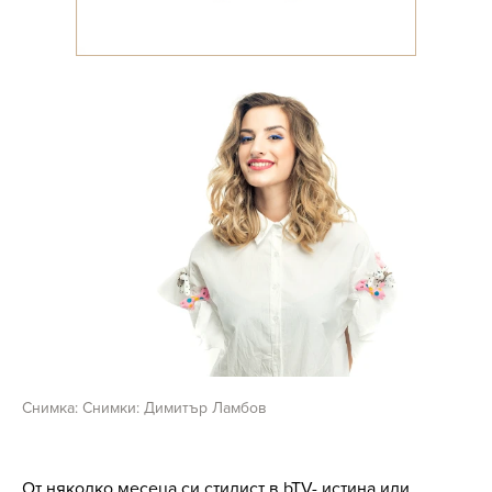
Снимка: Снимки: Димитър Ламбов
От няколко месеца си стилист в bTV- истина или