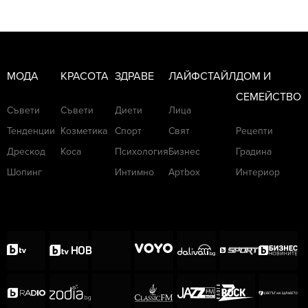
МОДА
КРАСОТА
ЗДРАВЕ
ЛАЙФСТАЙЛ
ДОМ И
СЕМЕЙСТВО
Съвети
Съвети
Диети
Лица
Тенденции
Козметика
Спорт
Свят
Рецепти
Дрескод
Коса
Психология
Бизнес
Градина
Шопинг
Интимно
Артbox
Интериор