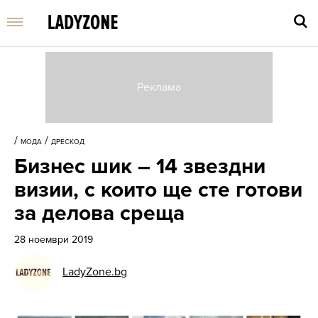
Въве
търс
/
/
МОДА
ДРЕСКОД
дума
Бизнес шик – 14 звездни
и
нати
визии, с които ще сте готови
Enter
за делова среща
28 ноември 2019
LadyZone.bg