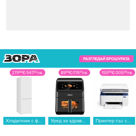
РАЗГЛЕДАЙ БРОШУРАТА
279
99
€
/
547
62
лв.
89
99
€
/
176
01
лв.
155
99
€
/
305
09
лв.
Хладилник с фризер Crown CBN-265W , 253 l, E , No Frost , Бял...
Уред за здравословно готвене Finlux BOHEME...
Принтер със скенер Xerox WORKCENTRE 3025BI 3 IN 1 , Лазерен...