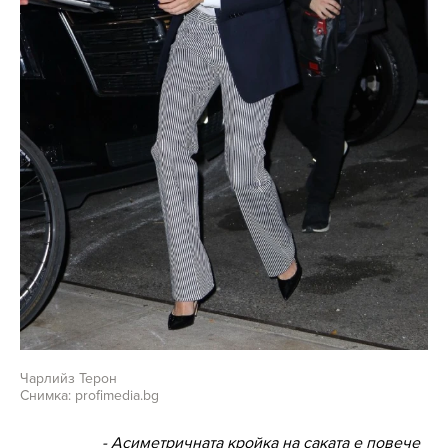
Чарлийз Терон
Снимка: profimedia.bg
- Асиметричната кройка на саката е повече