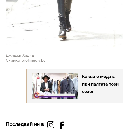
Джиджи Хадид
Снимка: profimedia.bg
Каква е модата
при палтата този
сезон
Последвай ни в