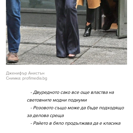
Дженифър Анистън
Снимка: profimedia.bg
- Двуредното сако все още властва на
световните модни подиуми
- Розовото също може да бъде подходящо
за делова среща
- Райето в бяло продължава да е класика