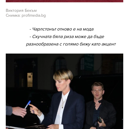
Виктория Бекъм
Снимка: profimedia.bg
- Чарлстонът отново е на мода
- Скучната бяла риза може да бъде
разнообразена с голямо бижу като акцент