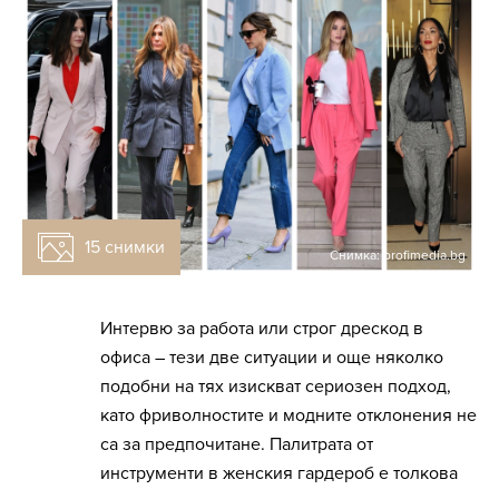
15 снимки
Снимка: profimedia.bg
Интервю за работа или строг дрескод в
офиса – тези две ситуации и още няколко
подобни на тях изискват сериозен подход,
като фриволностите и модните отклонения не
са за предпочитане. Палитрата от
инструменти в женския гардероб е толкова