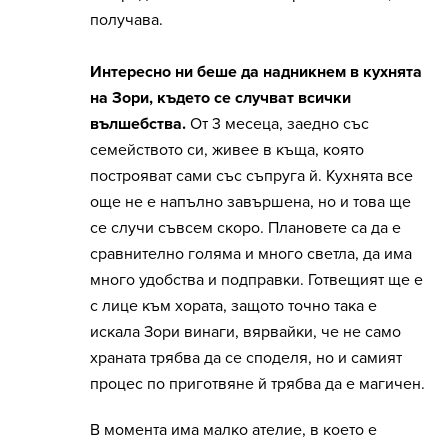
получава.
Интересно ни беше да надникнем в кухнята
на Зори, където се случват всички
вълшебства.
От 3 месеца, заедно със
семейството си, живее в къща, която
построяват сами със съпруга й. Кухнята все
още не е напълно завършена, но и това ще
се случи съвсем скоро. Плановете са да е
сравнително голяма и много светла, да има
много удобства и подправки. Готвещият ще е
с лице към хората, защото точно така е
искала Зори винаги, вярвайки, че не само
храната трябва да се споделя, но и самият
процес по приготвяне й трябва да е магичен.
В момента има малко ателие, в което е