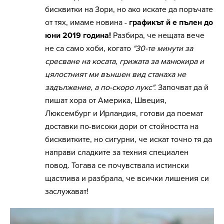
бисквитки на Зори, но ако искате да поръчате
от тях, имаме новина -
графикът й е пълен до
юни 2019 година!
Разбира, че нещата вече
не са само хоби, когато
"30-те минути за
сресване на косата, грижата за манюкира и
цялостният ми външен вид станаха не
задължение, а по-скоро лукс".
Започват да й
пишат хора от Америка, Швеция,
Люксембург и Ирландия, готови да поемат
доставки по-високи дори от стойността на
бисквитките, но сигурни, че искат точно тя да
направи сладките за техния специален
повод. Тогава се почувствала истински
щастлива и разбрала, че всички лишения си
заслужават!