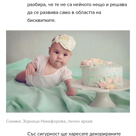
разбира, че те не са нейното нещо и решава
да се развива само в областта на
бисквитките.
Снимка: Зорница Никифорова, личен архив
Със сигурност ще харесате декорираните