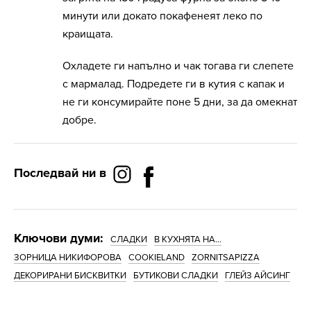
минути или докато покафенеят леко по
краищата.
Охладете ги напълно и чак тогава ги слепете
с мармалад. Подредете ги в кутия с капак и
не ги консумирайте поне 5 дни, за да омекнат
добре.
Последвай ни в
Ключови думи:
СЛАДКИ
В КУХНЯТА НА...
ЗОРНИЦА НИКИФОРОВА
COOKIELAND
ZORNITSAPIZZA
ДЕКОРИРАНИ БИСКВИТКИ
БУТИКОВИ СЛАДКИ
ГЛЕЙЗ АЙСИНГ