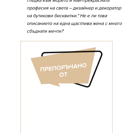
гледка към морето и най-прекрасната
професия на света – дизайнер и декоратор
на бутикови бисквитки." Не е ли това
описанието на една щастлива жена с много
сбъднати мечти?