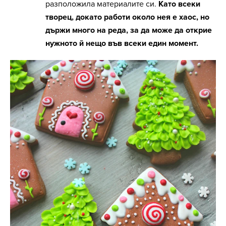
разположила материалите си.
Като всеки
творец, докато работи около нея е хаос, но
държи много на реда, за да може да открие
нужното й нещо във всеки един момент.