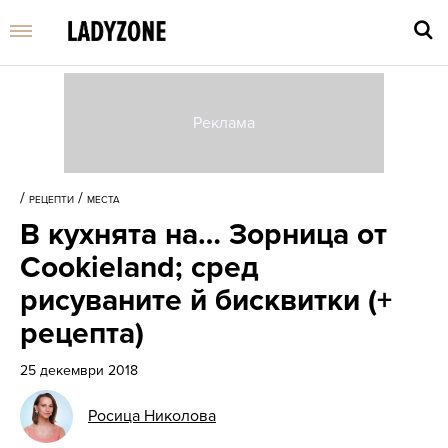
Въве
търс
/
/
РЕЦЕПТИ
МЕСТА
дума
В кухнята на… Зорница от
и
нати
Cookieland; сред
Enter
рисуваните й бисквитки (+
рецепта)
25 декември 2018
Росица Николова