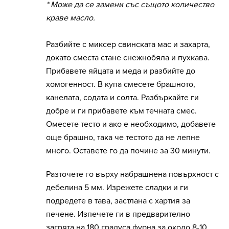
* Може да се замени със същото количество
краве масло.
Разбийте с миксер свинската мас и захарта,
докато сместа стане снежнобяла и пухкава.
Прибавете яйцата и меда и разбийте до
хомогенност. В купа смесете брашното,
канелата, содата и солта. Разбъркайте ги
добре и ги прибавете към течната смес.
Омесете тесто и ако е необходимо, добавете
още брашно, така че тестото да не лепне
много. Оставете го да почине за 30 минути.
Разточете го върху набрашнена повърхност с
дебелина 5 мм. Изрежете сладки и ги
подредете в тава, застлана с хартия за
печене. Изпечете ги в предварително
загрята на 180 градуса фурна за около 8-10