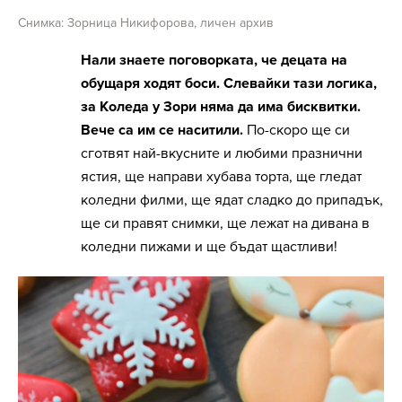
Снимка: Зорница Никифорова, личен архив
Нали знаете поговорката, че децата на
обущаря ходят боси. Слевайки тази логика,
за Коледа у Зори няма да има бисквитки.
Вече са им се наситили.
По-скоро ще си
сготвят най-вкусните и любими празнични
ястия, ще направи хубава торта, ще гледат
коледни филми, ще ядат сладко до припадък,
ще си правят снимки, ще лежат на дивана в
коледни пижами и ще бъдат щастливи!