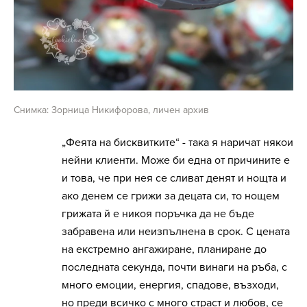
Снимка: Зорница Никифорова, личен архив
„Феята на бисквитките“ - така я наричат някои
нейни клиенти. Може би една от причините е
и това, че при нея се сливат денят и нощта и
ако денем се грижи за децата си, то нощем
грижата й е никоя поръчка да не бъде
забравена или неизпълнена в срок. С цената
на екстремно ангажиране, планиране до
последната секунда, почти винаги на ръба, с
много емоции, енергия, спадове, възходи,
но преди всичко с много страст и любов, се