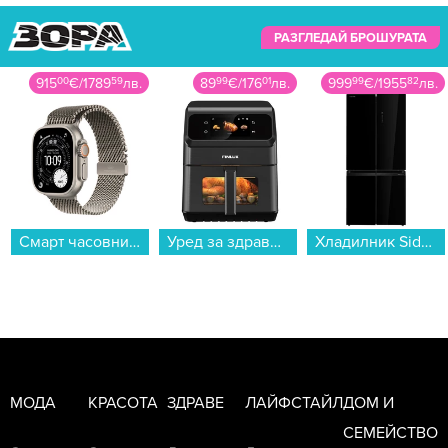
РАЗГЛЕДАЙ БРОШУРАТА
915
00
€
/
1789
59
лв.
89
99
€
/
176
01
лв.
999
99
€
/
1955
82
лв.
Смарт часовник Apple Watch Ultra 3 49mm Natural/Milanese L mf0e4 , 1.98...
Уред за здравословно готвене Finlux BOHEME...
Хладилник Side-by-Side Toshiba GR-RF677WI-PGJ(22) , 515 l, E , No Frost , Черен...
МОДА
КРАСОТА
ЗДРАВЕ
ЛАЙФСТАЙЛ
ДОМ И
СЕМЕЙСТВО