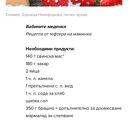
Снимка: Зорница Никифорова, личен архив
Бабините меденки
Рецепта от тефтера на маминка
Необходими продукти:
140 г свинска мас*
180 г захар
2 яйца
1 ч. л. канела
1 препълнена с. л. мед
1 ч. л. сода за хляб
щипка сол
350 г брашно + допълнително за доомесване
мармалад за слепване