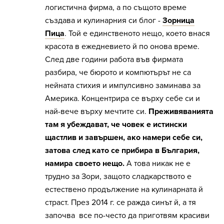
логистична фирма, а по същото време
създава и кулинарния си блог -
Зорница
Пица
. Той е единственото нещо, което внася
красота в ежедневието й по онова време.
След две години работа във фирмата
разбира, че бюрото и компютърът не са
нейната стихия и импулсивно заминава за
Америка. Концентрира се върху себе си и
най-вече върху мечтите си.
Преживяванията
там я убеждават, че човек е истински
щастлив и завършен, ако намери себе си,
затова след като се прибира в България,
намира своето нещо.
А това никак не е
трудно за Зори, защото сладкарството е
естествено продължение на кулинарната й
страст. През 2014 г. се ражда синът й, а тя
започва все по-често да приготвям красиви