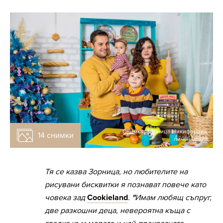
Снимка: Зорница Никифорова,
14 снимки
личен архив
Тя се казва Зорница, но любителите на
рисувани бисквитки я познават повече като
човека зад
Cookieland
.
"
Имам любящ съпруг,
две разкошни деца, невероятна къща с