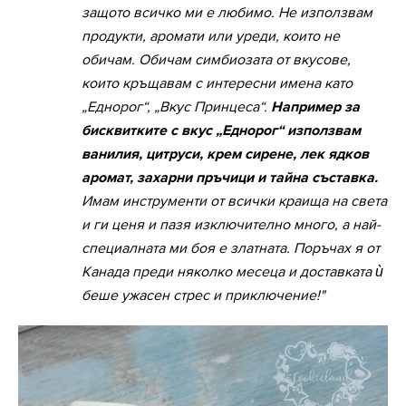
защото всичко ми е любимо. Не използвам
продукти, аромати или уреди, които не
обичам. Обичам симбиозата от вкусове,
които кръщавам с интересни имена като
„Еднорог“, „Вкус Принцеса“.
Например за
бисквитките с вкус „Еднорог“ използвам
ванилия, цитруси, крем сирене, лек ядков
аромат, захарни пръчици и тайна съставка.
Имам инструменти от всички краища на света
и ги ценя и пазя изключително много, а най-
специалната ми боя е златната. Поръчах я от
Канада преди няколко месеца и доставката ѝ
беше ужасен стрес и приключение!"