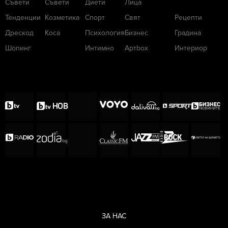
Съвети
Съвети
Диети
Лица
Тенденции
Козметика
Спорт
Свят
Рецепти
Дрескод
Коса
Психология
Бизнес
Градина
Шопинг
Интимно
Артbox
Интериор
ЗА НАС