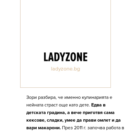
Зори разбира, че именно кулинарията е
нейната страст още като дете.
Едва в
детската градина, а вече приготвя сама
кексове, сладки, умее да прави омлет и да
вари макарони.
През 2011 г. започва работа в