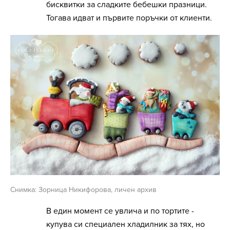
бисквитки за сладките бебешки празници.
Тогава идват и първите поръчки от клиенти.
Снимка: Зорница Никифорова, личен архив
В един момент се увлича и по тортите -
купува си специален хладилник за тях, но