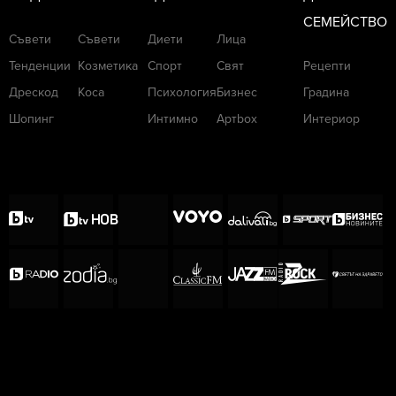
СЕМЕЙСТВО
Съвети
Съвети
Диети
Лица
Тенденции
Козметика
Спорт
Свят
Рецепти
Дрескод
Коса
Психология
Бизнес
Градина
Шопинг
Интимно
Артbox
Интериор