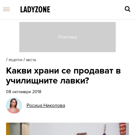
Въве
търс
/
/
РЕЦЕПТИ
МЕСТА
дума
Какви храни се продават в
и
нати
училищните лавки?
Enter
08 октомври 2018
Росица Николова