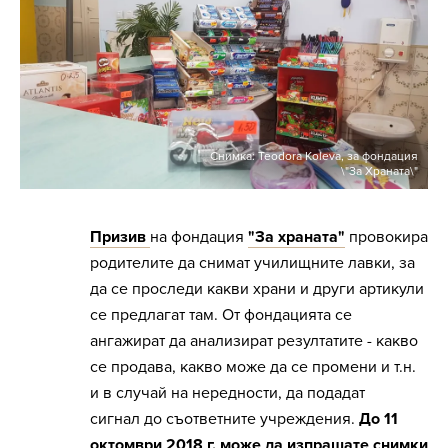
Снимка: Teodora Koleva, за фондация
\"За Храната\"
Призив
на фондация
"За храната"
провокира
родителите да снимат училищните лавки, за
да се проследи какви храни и други артикули
се предлагат там. От фондацията се
ангажират да анализират резултатите - какво
се продава, какво може да се промени и т.н.
и в случай на нередности, да подадат
сигнал до съответните учреждения.
До 11
октомври 2018 г. може да изпращате снимки