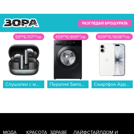
РАЗГЛЕДАЙ БРОШУРАТА
59
99
€
/
117
34
лв.
459
99
€
/
899
67
лв.
939
90
€
/
1838
29
лв.
Слушалки с микрофон Honor EARBUDS 4 BLACK , Bluetooth , IN-EAR (ТАПИ)...
Пералня Samsung WW80FG5L32ABLE , 1200 об./мин., 8.00 kg, A , Черен...
Смартфон Apple iPhone 17 256GB White mg6k4 , 256 GB, 8 GB...
МОДА
КРАСОТА
ЗДРАВЕ
ЛАЙФСТАЙЛ
ДОМ И