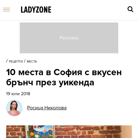
Въве
търс
/
/
РЕЦЕПТИ
МЕСТА
дума
10 места в София с вкусен
и
нати
брънч през уикенда
Enter
19 юли 2018
Росица Николова