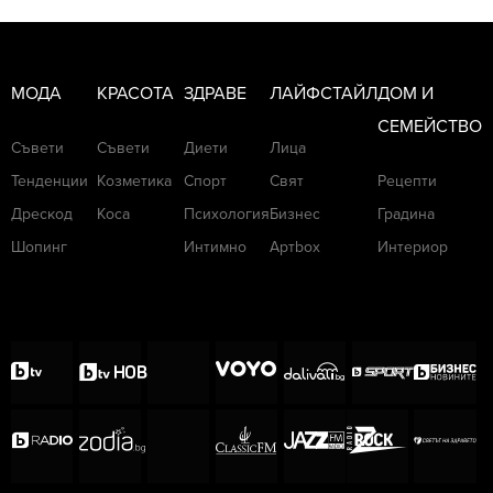
МОДА
КРАСОТА
ЗДРАВЕ
ЛАЙФСТАЙЛ
ДОМ И
СЕМЕЙСТВО
Съвети
Съвети
Диети
Лица
Тенденции
Козметика
Спорт
Свят
Рецепти
Дрескод
Коса
Психология
Бизнес
Градина
Шопинг
Интимно
Артbox
Интериор