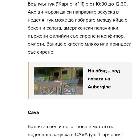
Брънчът тук ("Карнеги" 11)
е от 10:30 до 12:30.
Ако ви мързи да си направите закуска в
неделя, тук може да избирате между яйца с
бекон и салата, американски палачинки,
пържени филийки със сирене и конфитюр,
омлети, баница с кисело мляко или принцеси
със сирене.
На обяд... под
лозата на
Aubergine
Cava
Брънч за нея и него - това е мотото на
неделната закуска в СAVA (ул. "Парчевич"