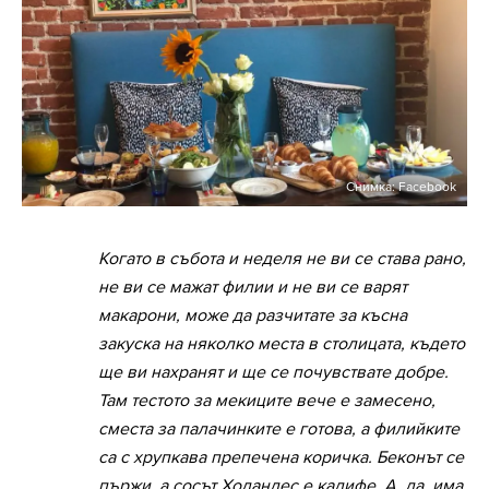
Снимка: Facebook
Когато в събота и неделя не ви се става рано,
не ви се мажат филии и не ви се варят
макарони, може да разчитате за късна
закуска на няколко места в столицата, където
ще ви нахранят и ще се почувствате добре.
Там тестото за мекиците вече е замесено,
сместа за палачинките е готова, а филийките
са с хрупкава препечена коричка. Беконът се
пържи, а сосът Холандес е кадифе. А, да, има