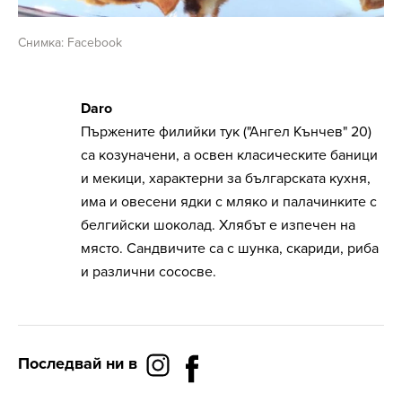
Снимка: Facebook
Daro
Пържените филийки тук ("Ангел Кънчев" 20)
са козуначени, а освен класическите баници
и мекици, характерни за българската кухня,
има и овесени ядки с мляко и палачинките с
белгийски шоколад. Хлябът е изпечен на
място. Сандвичите са с шунка, скариди, риба
и различни сососве.
Последвай ни в