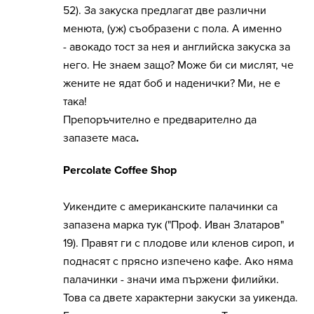
52). За закуска предлагат две различни
менюта, (уж) съобразени с пола. А именно
- авокадо тост за нея и английска закуска за
него. Не знаем защо? Може би си мислят, че
жените не ядат боб и наденички? Ми, не е
така!
Препоръчително е предварително да
запазете маса
.
Percolate Coffee Shop
Уикендите с американските палачинки са
запазена марка тук ("Проф. Иван Златаров"
19). Правят ги с плодове или кленов сироп, и
поднасят с прясно изпечено кафе. Ако няма
палачинки - значи има пържени филийки.
Това са двете характерни закуски за уикенда.