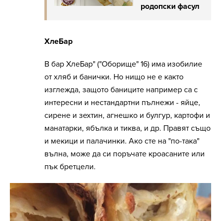
родопски фасул
ХлеБар
В бар ХлеБар" ("Оборище" 16) има изобилие
от хляб и банички. Но нищо не е както
изглежда, защото баниците например са с
интересни и нестандартни пълнежи - яйце,
сирене и зехтин, агнешко и булгур, картофи и
манатарки, ябълка и тиква, и др. Правят също
и мекици и палачинки. Ако сте на "по-така"
вълна, може да си поръчате кроасаните или
пък бретцели.