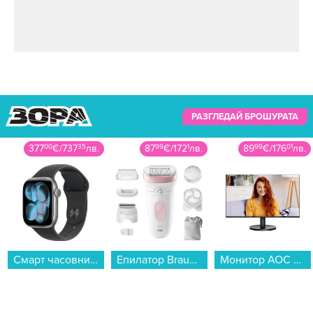
РАЗГЛЕДАЙ БРОШУРАТА
377
00
€
/
737
35
лв.
87
99
€
/
172
1
лв.
89
99
€
/
176
01
лв.
Смарт часовник Apple Watch 11 42mm Space Grey/Black Band S/M meqw4 , 1.80 , 64 , Apple S10 SiP 64-bit Dual Core...
Епилатор Braun SE 7-060...
Монитор AOC 24B3HA2 , 23.80...