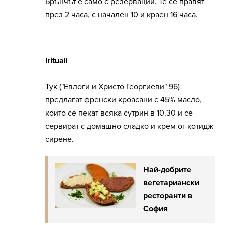
Брънчът е само с резервации. Те се правят
през 2 часа, с начален 10 и краен 16 часа.
Irituali
Тук ("Евлоги и Христо Георгиеви" 96)
предлагат френски кроасани с 45% масло,
които се пекат всяка сутрин в 10.30 и се
сервират с домашно сладко и крем от котидж
сирене.
Най-добрите
вегетариански
ресторанти в
София