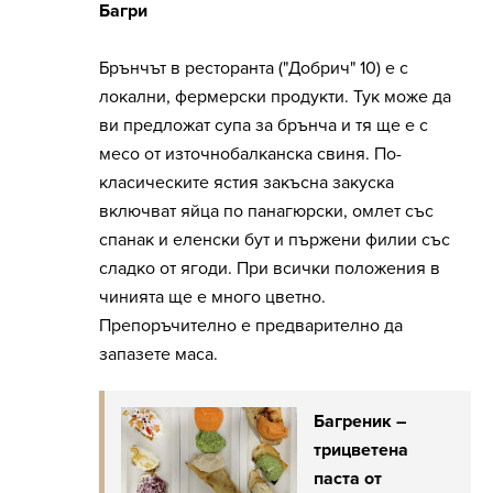
Багри
Брънчът в ресторанта ("Добрич" 10) е с
локални, фермерски продукти. Тук може да
ви предложат супа за брънча и тя ще е с
месо от източнобалканска свиня. По-
класическите ястия закъсна закуска
включват яйца по панагюрски, омлет със
спанак и еленски бут и пържени филии със
сладко от ягоди. При всички положения в
чинията ще е много цветно.
Препоръчително е предварително да
запазете маса.
Багреник –
трицветена
паста от