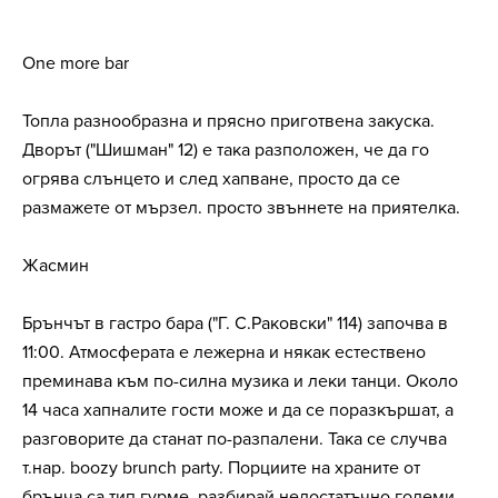
One more bar
Топла разнообразна и прясно приготвена закуска.
Дворът ("Шишман" 12) е така разположен, че да го
огрява слънцето и след хапване, просто да се
размажете от мързел. просто звъннете на приятелка.
Жасмин
Брънчът в гастро бара ("Г. С.Раковски" 114) започва в
11:00. Атмосферата е лежерна и някак естествено
преминава към по-силна музика и леки танци. Около
14 часа хапналите гости може и да се поразкършат, а
разговорите да станат по-разпалени. Така се случва
т.нар. boozy brunch party. Порциите на храните от
брънча са тип гурме, разбирай недостатъчно големи