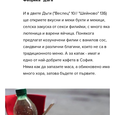
Фабрика "Дъга"
И в двете Дъги ("Веслец" 10// "Шейново" 13Б)
ще откриете вкусни и меки бухти и мекици,
селска закуска от секси филийки, с много яка
лютеница и варени яйчица. Понякога
предлагат козуначени филии с ванилов сос,
сандвичи и различни благини, които не са в
традиционното меню. А за капак - имат и
едно от най-добрите кафета в София.
Няма как да запазите маса, а обикновено има
много хора, затова бъдете от първите.