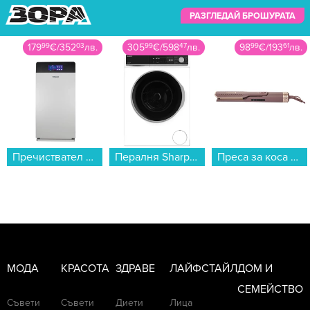
РАЗГЛЕДАЙ БРОШУРАТА
305
99
€
/
598
47
лв.
98
99
€
/
193
61
лв.
259
99
€
/
508
5
лв.
Пералня Sharp ES-NFB814AWNA , 1400 об./мин., 8.00 kg, A , Бял...
Преса за коса Remington AS8930 AIRvive , 135 W...
Хладилник с фризер Crown GN 3130E , 268 l, E , Бял , Статична...
МОДА
КРАСОТА
ЗДРАВЕ
ЛАЙФСТАЙЛ
ДОМ И
СЕМЕЙСТВО
Съвети
Съвети
Диети
Лица