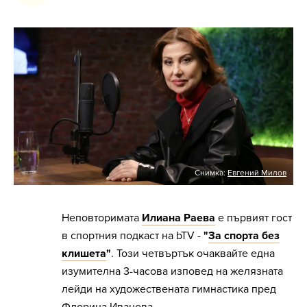
Снимка:
Евгений Милов
Неповторимата
Илиана Раева
е първият гост
в спортния подкаст на bTV -
"
За спорта без
клишета
"
. Този четвъртък очаквайте една
изумителна 3-часова изповед на желязната
лейди на художествената гимнастика пред