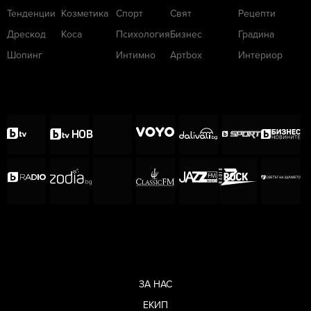
Тенденции
Козметика
Спорт
Свят
Рецепти
Дрескод
Коса
Психология
Бизнес
Градина
Шопинг
Интимно
Артbox
Интериор
ЗА НАС
ЕКИП