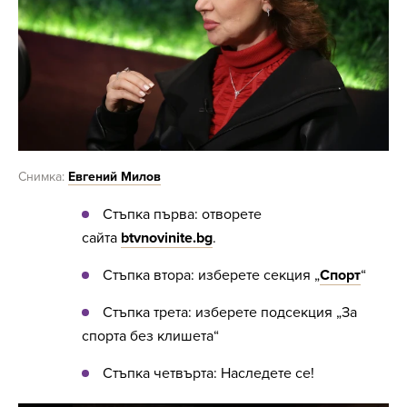
Снимка:
Евгений Милов
Стъпка първа: отворете
сайта
btvnovinite.bg
.
Стъпка втора: изберете секция „
Спорт
“
Стъпка трета: изберете подсекция „За
спорта без клишета“
Стъпка четвърта: Наследете се!