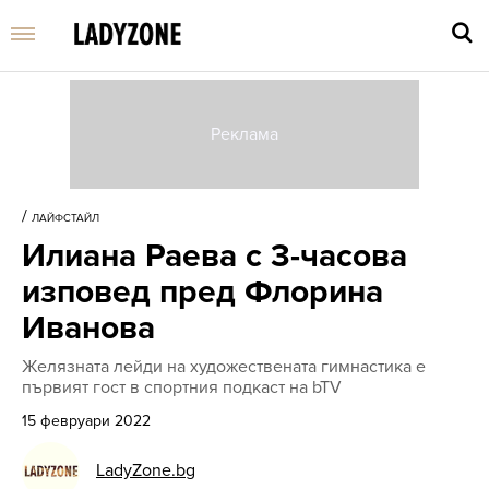
Въве
търс
/
ЛАЙФСТАЙЛ
дума
Илиана Раева с 3-часова
и
нати
изповед пред Флорина
Enter
Иванова
Желязната лейди на художествената гимнастика е
първият гост в спортния подкаст на bTV
15 февруари 2022
LadyZone.bg