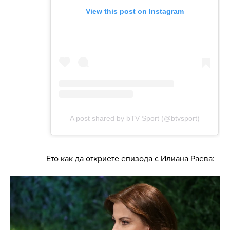
Ето как да откриете епизода с Илиана Раева: