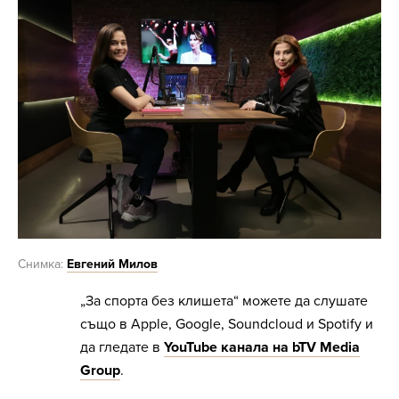
Снимка:
Евгений Милов
„За спорта без клишета“ можете да слушате
също в Apple, Google, Soundcloud и Spotify и
да гледате в
YouTube канала на bTV Media
Group
.