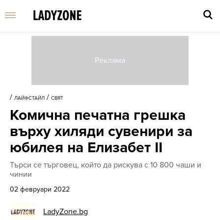
Въве
търс
/
/
ЛАЙФСТАЙЛ
СВЯТ
дума
Комична печатна грешка
и
нати
върху хиляди сувенири за
Enter
юбилея на Елизабет II
Търси се търговец, който да рискува с 10 800 чаши и
чинии
02 февруари 2022
LadyZone.bg