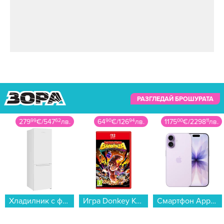
РАЗГЛЕДАЙ БРОШУРАТА
279
99
€
/
547
62
лв.
64
90
€
/
126
94
лв.
1175
00
€
/
2298
11
лв.
Хладилник с фризер Crown CBN-265W , 253 l, E , No Frost , Бял...
Игра Donkey Kong Bananza (NSW2)...
Смартфон Apple iPhone 17 512GB Lavender mg6u4 , 512 GB, 8 GB...