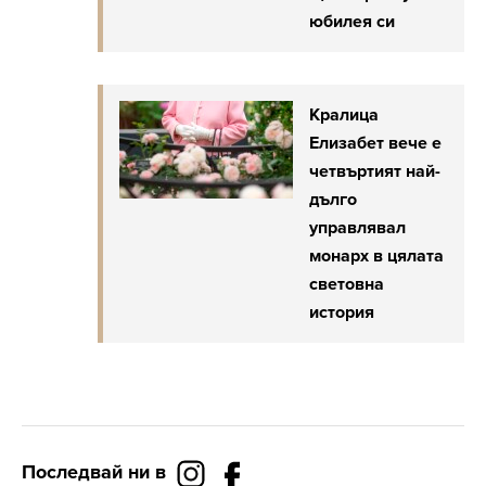
юбилея си
Кралица
Елизабет вече е
четвъртият най-
дълго
управлявал
монарх в цялата
световна
история
Последвай ни в