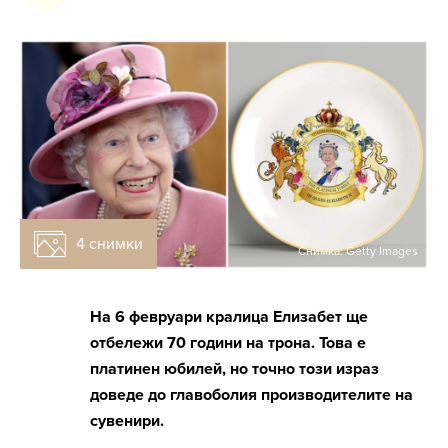
4 снимки
Снимка: Getty Images
На 6 февруари кралица Елизабет ще
отбележи 70 години на трона. Това е
платинен юбилей, но точно този израз
доведе до главоболия производителите на
сувенири.