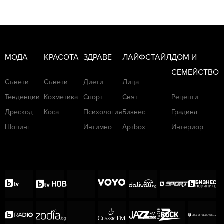
МОДА
КРАСОТА
ЗДРАВЕ
ЛАЙФСТАЙЛ
ДОМ И
СЕМЕЙСТВО
Съвети
Съвети
Диети
Лица
Тенденции
Козметика
Спорт
Свят
Рецепти
Дрескод
Коса
Психология
Бизнес
Градина
Шопинг
Интимно
Артbox
Интериор