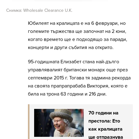
Снимка: Wholesale Clearance U.K.
Юбилеят на кралицата е на 6 февруари, но
големите тържества ще започнат на 2 юни,
когато времето ще е подходящо за паради,
концерти и други събития на открито.
95-годишната Елизабет стана най-дълго
управлявалият британски монарх още през
септември 2015 г. Тогава тя задмина рекорда
на своята прапрапрабаба Виктория, която е
била на трона 63 години и 216 дни.
70 години на
престола: Ето
как кралицата
ще отпразнува