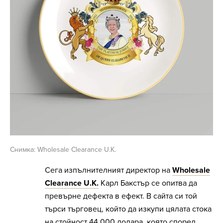
Снимка: Wholesale Clearance U.K.
Сега изпълнителният директор на
Wholesale
Clearance U.K.
Карл Бакстър се опитва да
превърне дефекта в ефект. В сайта си той
търси търговец, който да изкупи цялата стока
на стойност 44 000 долара, която според