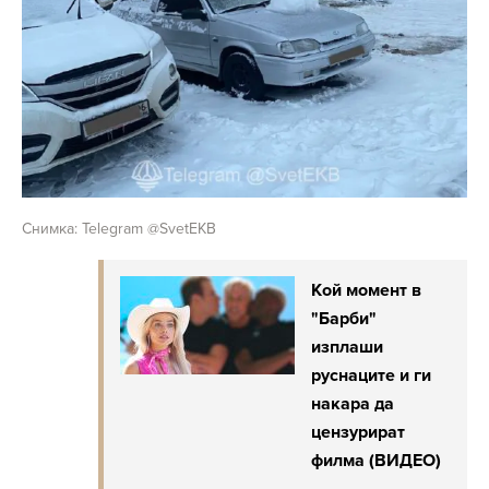
Снимка: Telegram @SvetEKB
Кой момент в
"Барби"
изплаши
руснаците и ги
накара да
цензурират
филма (ВИДЕО)