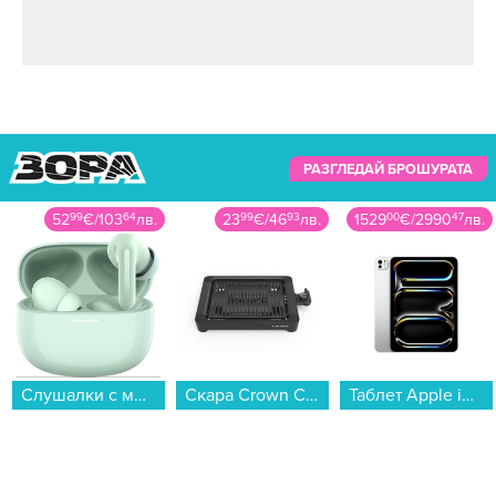
РАЗГЛЕДАЙ БРОШУРАТА
23
99
€
/
46
93
лв.
1529
00
€
/
2990
47
лв.
18
99
€
/
37
15
лв.
Скара Crown CSG-10W3020...
Таблет Apple iPad Pro 11" Wi-Fi 512GB Silver mdwn4 , 12 GB, 512 GB...
Памет USB SanDisk Ultra Dual USB-C/USB 3.1 64GB SDDDC3-064G-G46...