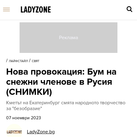
Въве
търс
/
/
ЛАЙФСТАЙЛ
СВЯТ
дума
Нова провокация: Бум на
и
нати
снежни членове в Русия
Enter
(СНИМКИ)
Кметът на Екатеринбург смята народното творчество
за "безобразие"
07 ноември 2023
LadyZone.bg