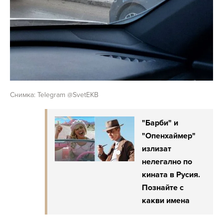
Снимка: Telegram @SvetEKB
"Барби" и
"Опенхаймер"
излизат
нелегално по
кината в Русия.
Познайте с
какви имена