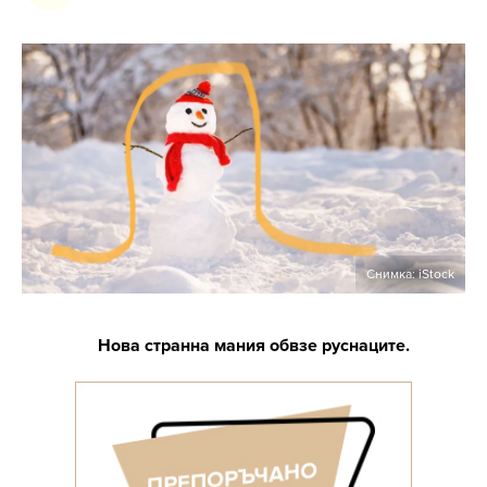
Снимка: iStock
Нова странна мания обвзе руснаците.