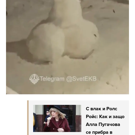
С влак и Ролс
Ройс: Как и защо
Алла Пугачова
се прибра в