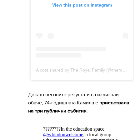
Докато неговите резултати са излизали
обаче, 74-годишната Камила е
присъствала
на три публични събития
.