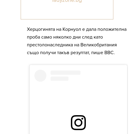
Херцогинята на Корнуол е дала положителна
проба само няколко дни след като
престолонаследника на Великобритания
също получи такъв резултат, пише BBC.