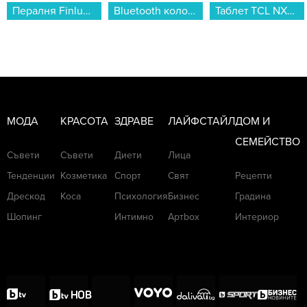
Bluetooth колонка Xiaomi Sound Outdoor Green S29H-GL QBH4372GL...
Таблет TCL NXTPAPER 11 PLUS 256/8 GREY , 256 GB, 8 GB...
Лаптоп Lenovo IDEAPAD SLIM 3 15AMN8 82XQ01F3BM , 15.60 , 16 , 512GB SSD , AMD Radeon 610M Graphics , AMD Ryzen 5 40 QUAD CORE , Без OS...
МОДА
КРАСОТА
ЗДРАВЕ
ЛАЙФСТАЙЛ
ДОМ И
СЕМЕЙСТВО
Съвети
Съвети
Диети
Лица
Тенденции
Козметика
Спорт
Свят
Рецепти
Дрескод
Коса
Психология
Бизнес
Градина
Шопинг
Интимно
Артbox
Интериор