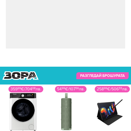
РАЗГЛЕДАЙ БРОШУРАТА
54
99
€
/
107
56
лв.
258
99
€
/
506
55
лв.
475
99
€
/
930
96
лв.