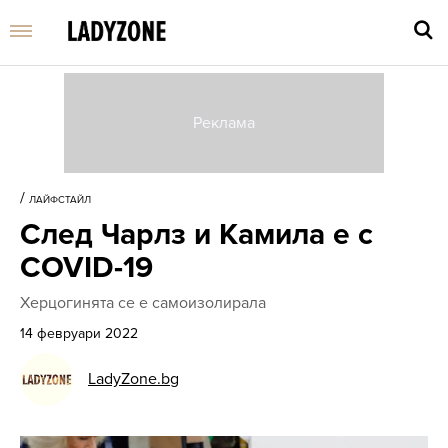
Въве
търс
/
ЛАЙФСТАЙЛ
дума
След Чарлз и Камила е с
и
нати
COVID-19
Enter
Херцогинята се е самоизолирала
14 февруари 2022
LadyZone.bg