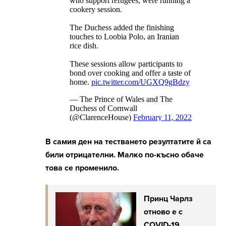
В самия ден на тестването резултатите й са
били отрицателни. Малко по-късно обаче
това се променило.
Принц Чарлз
отново е с
COVID-19