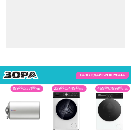
РАЗГЛЕДАЙ БРОШУРАТА
229
99
€
/
449
83
лв.
459
99
€
/
899
67
лв.
52
99
€
/
103
64
лв.