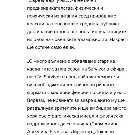
"Сървайвър" у нас. Автентични
предизивикателства, физически и
психически изпитания сред природните
красоти на непознати за родната публика
дестинации отново ще поставят участниците
на ръба на човешките възможности. Накрая
ще остане само един.
„С много вълнение обявяваме старт на
кастингите за нов сезон на Survivor в ефира
на bTV. Survivor e сред най-екстремните и
високобюджетни телевизонни риалити
формати с милиони фенове по света и у нас.
Вярвам, че новината за завръщането му ще
развълнува зрителите и ще амбицира много
хора със стратегическа мисъл и физическа
издръжливост да се запишат,” коментира
Ангелина Белчева, Директор „Локални