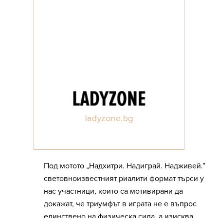
Под мотото „Надхитри. Надиграй. Надживей.”
световноизвестният риалити формат търси у
нас участници, които са мотивирани да
докажат, че триумфът в играта не е въпрос
единствено на физическа сила, а изисква