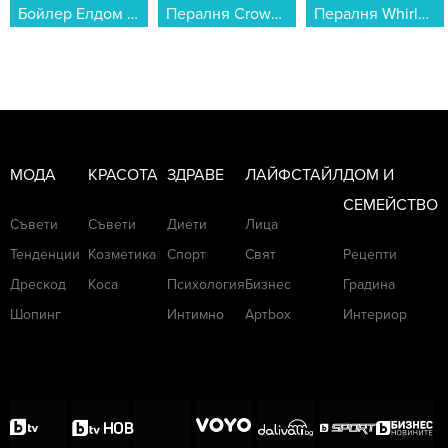
Пералня Crown CWM7012MW , 1200 об./мин., 7.00 kg, A , Бял...
Пералня Whirlpool WPM 911W ADS EE , 1400 об./мин., 9.00 kg, A , Бял...
Слушалки с микрофон Xiaomi REDMI BUDS 8 WHITE BHR08UHGL , Bluetooth , IN-EAR (ТАПИ)...
МОДА
КРАСОТА
ЗДРАВЕ
ЛАЙФСТАЙЛ
ДОМ И
СЕМЕЙСТВО
Съвети
Съвети
Диети
Лица
Тенденции
Козметика
Спорт
Свят
Рецепти
Дрескод
Коса
Психология
Бизнес
Градина
Шопинг
Интимно
Артbox
Интериор