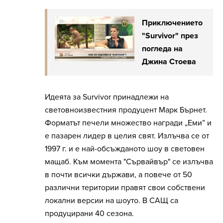
Приключението
"Survivor" през
погледа на
Джина Стоева
Идеята за Survivor принадлежи на
световноизвестния продуцент Марк Бърнет.
Форматът печели множество награди „Еми” и
е пазарен лидер в целия свят. Излъчва се от
1997 г. и е най-обсъжданото шоу в световен
мащаб. Към момента "Сървайвър" се излъчва
в почти всички държави, а повече от 50
различни територии правят свои собствени
локални версии на шоуто. В САЩ са
продуцирани 40 сезона.