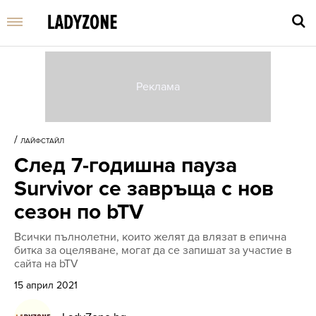
Въве
търс
/
ЛАЙФСТАЙЛ
дума
След 7-годишна пауза
и
нати
Survivor се завръща с нов
Enter
сезон по bTV
Всички пълнолетни, които желят да влязат в епична
битка за оцеляване, могат да се запишат за участие в
сайта на bTV
15 април 2021