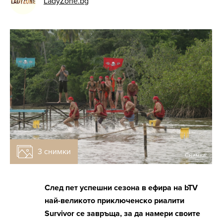
LadyZone.bg
3 снимки
Снимка:
След пет успешни сезона в ефира на bTV
най-великото приключенско риалити
Survivor се завръща, за да намери своите