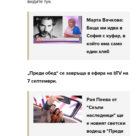
видите тук.
Марта Вачкова:
Баща ми идва в
София с куфар, в
който има само
един хляб
„Преди обед“ се завръща в ефира на bTV на
7 септември.
Рая Пеева от
"Скъпи
наследници" ще
е новият светски
водещ в "Преди