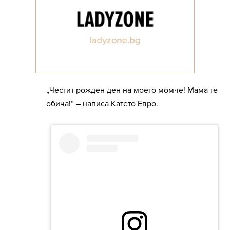
„Честит рожден ден на моето момче! Мама те
обича!“ – написа Катето Евро.