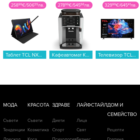
278
99
€
/
545
66
лв.
329
99
€
/
645
41
лв.
49
99
€
/
97
78
лв.
Кафеавтомат Krups EA910E10 SENSATION...
Телевизор TCL 55V6C , 139 см, 3840x2160 UHD-4K , 55 inch, Android , LED , Smart TV...
Тример Philips BG5470/15...
МОДА
КРАСОТА
ЗДРАВЕ
ЛАЙФСТАЙЛ
ДОМ И
СЕМЕЙСТВО
Съвети
Съвети
Диети
Лица
Тенденции
Козметика
Спорт
Свят
Рецепти
Дрескод
Коса
Психология
Бизнес
Градина