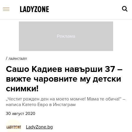
Въве
търс
/
ЛАЙФСТАЙЛ
дума
Сашо Кадиев навърши 37 –
и
нати
вижте чаровните му детски
Enter
снимки!
„Честит рожден ден на моето момче! Мама те обича!“ –
написа Катето Евро в Инстаграм
30 август 2020
LadyZone.bg