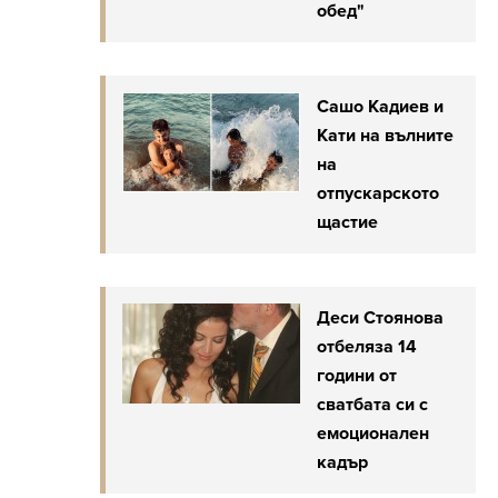
обед"
Сашо Кадиев и
Кати на вълните
на
отпускарското
щастие
Деси Стоянова
отбеляза 14
години от
сватбата си с
емоционален
кадър