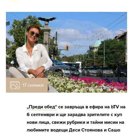
17 снимки
Снимка: bTV Media Group
„Преди обед“
се завръща в ефира на bTV на
6 септември и ще зарадва зрителите с куп
нови лица, свежи рубрики и тайни мисии на
любимите водещи Деси Стоянова и Сашо