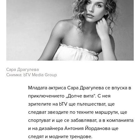
Сара Драгулева
Снимка: bTV Media Group
Младата актриса Сара Драгулева се впуска в
приключението „Долче вита“. С нея
зрителите на bTV ще пътешестват, ще
следват звездите по техните маршрути, ще
спортуват и ще се забавляват, а в компанията
и на дизайнера Антония Йорданова ще
следят и модните трендове.