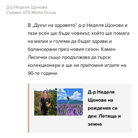
Д-р Неделя Щонова
Снимка: bTV Media Group
В „Духът на здравето” д-р Неделя Щонова и
тази есен ще бъде човекът, който ще помага
на малки и големи да бъдат здрави и
балансирани през новия сезон. Камен
Лисички също продължава да търси
колекционери и ще ни припомня игрите на
90-те години.
Д-р Неделя
Щонова на
рождения си
ден: Летяща и
земна