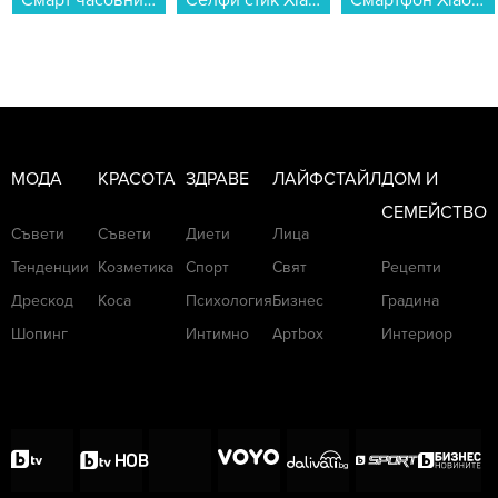
МОДА
КРАСОТА
ЗДРАВЕ
ЛАЙФСТАЙЛ
ДОМ И
СЕМЕЙСТВО
Съвети
Съвети
Диети
Лица
Тенденции
Козметика
Спорт
Свят
Рецепти
Дрескод
Коса
Психология
Бизнес
Градина
Шопинг
Интимно
Артbox
Интериор