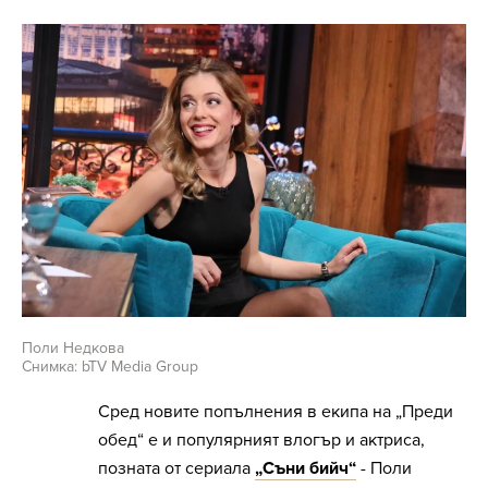
Поли Недкова
Снимка: bTV Media Group
Сред новите попълнения в екипа на „Преди
обед“ е и популярният влогър и актриса,
позната от сериала
„Съни бийч“
- Поли