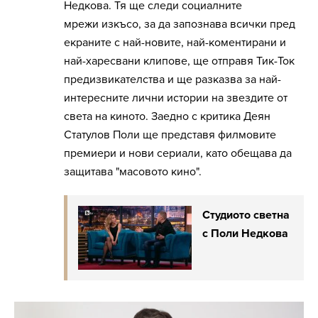
Недкова. Тя ще следи социалните
мрежи изкъсо, за да запознава всички пред
екраните с най-новите, най-коментирани и
най-харесвани клипове, ще отправя Тик-Ток
предизвикателства и ще разказва за най-
интересните лични истории на звездите от
света на киното. Заедно с критика Деян
Статулов Поли ще представя филмовите
премиери и нови сериали, като обещава да
защитава "масовото кино".
Студиото светна
с Поли Недкова