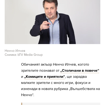
Ненчо Илчев
Снимка: bTV Media Group
Обичаният актьор Ненчо Илчев, когото
зрителите познават от
„Столичани в повече“
и
„Комиците и приятели“
, ще зарадва
малките зрители с много игри, фокуси и
изненади в новата рубрика „Вълшебствата на
Ненчо“.