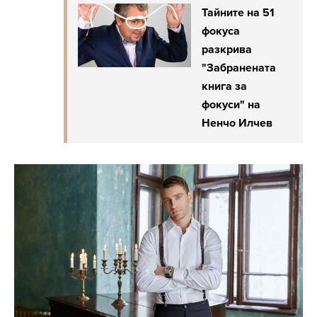
Тайните на 51
фокуса
разкрива
"Забранената
книга за
фокуси" на
Ненчо Илчев