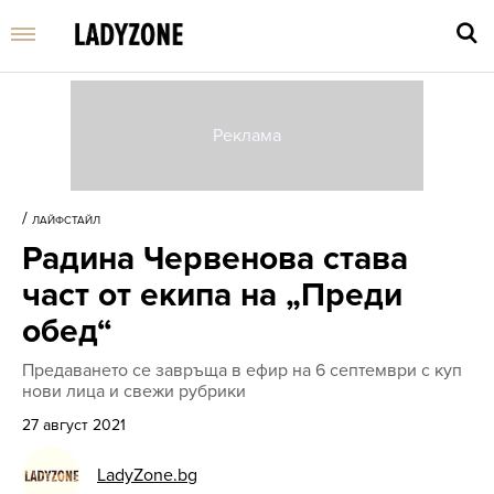
Въве
търс
/
ЛАЙФСТАЙЛ
дума
Радина Червенова става
и
нати
част от екипа на „Преди
Enter
обед“
Предаването се завръща в ефир на 6 септември с куп
нови лица и свежи рубрики
27 август 2021
LadyZone.bg