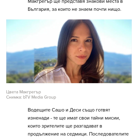
Макгрегър ще представя знакови места в
България, за които не знаем почти нищо.
Цвета Макгрегър
Снимка: bTV Media Group
Водещите Сашо и Деси също готвят
изненади - те ще имат свои тайни мисии,
които зрителите ще разгадават в
продължение на седмици. Последователите