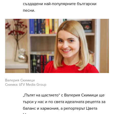
създадени най-популярните български
песни.
Валерия Скимици
Снимка: bTV Media Group
„Пътят на щастието“ с Валерия Скимици ще
търси у нас и по света идеалната рецепта за
баланс и хармония, а репортерът Цвета