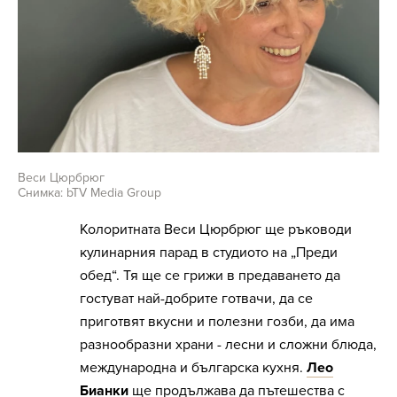
Веси Цюрбрюг
Снимка: bTV Media Group
Колоритната Веси Цюрбрюг ще ръководи
кулинарния парад в студиото на „Преди
обед“. Тя ще се грижи в предаването да
гостуват най-добрите готвачи, да се
приготвят вкусни и полезни гозби, да има
разнообразни храни - лесни и сложни блюда,
международна и българска кухня.
Лео
Бианки
ще продължава да пътешества с