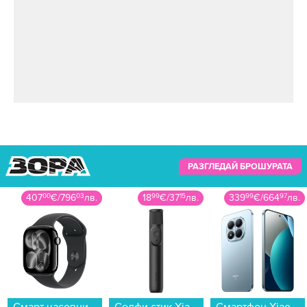
РАЗГЛЕДАЙ БРОШУРАТА
407
00
€
/
796
03
лв.
18
99
€
/
37
15
лв.
339
99
€
/
664
97
лв.
Смарт часовник Apple Watch 11 46mm Jet Black/Black Band M/L meux4 , 2.00 , 64 , Apple S10 SiP 64-bit Dual Core...
Селфи стик Xiaomi SELFIE STICK TRIPOD MINI BHR083KGL...
Смартфон Xiaomi REDMI NOTE 15 PRO 5G 256/8 GLACIER BLUE , 256 GB, 8 GB...