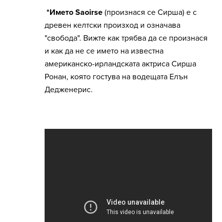
*Името Saoirse
(произнася се Сирша) е с
древен келтски произход и означава
"свобода". Вижте как трябва да се произнася
и как да не се името на известна
американско-ирландската актриса Сирша
Ронан, която гостува на водещата Елън
Дедженерис.