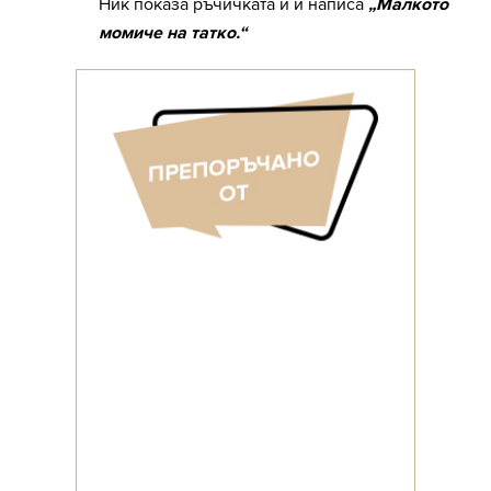
Ник показа ръчичката й и написа
„Малкото
момиче на татко.“