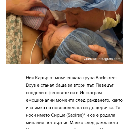
Снимка: instagram.com
Ник Карър от момчешката група Backstreet
Boys е станал баща за втори път. Певецът
сподели с феновете си в Инстаграм
емоционални моменти след раждането, както
и снимка на новородената си дъщеричка. Тя
носи името Сирша (Saoirse)
*
и се е родила
миналия четвъртък. Малко след раждането