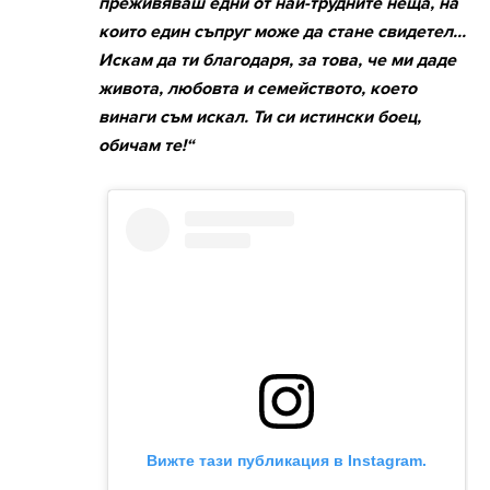
преживяваш едни от най-трудните неща, на
които един съпруг може да стане свидетел...
Искам да ти благодаря, за това, че ми даде
живота, любовта и семейството, което
винаги съм искал. Ти си истински боец,
обичам те!“