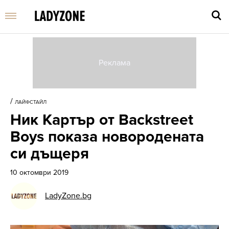
Въве
търс
/
ЛАЙФСТАЙЛ
дума
Ник Картър от Backstreet
и
нати
Boys показа новородената
Enter
си дъщеря
10 октомври 2019
LadyZone.bg