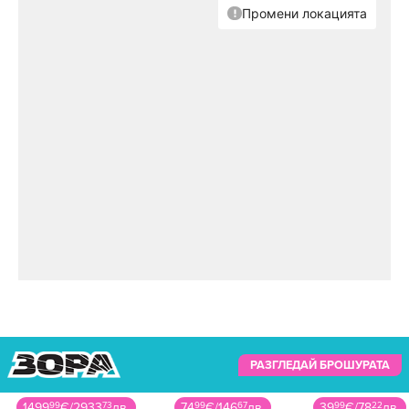
РАЗГЛЕДАЙ БРОШУРАТА
1499
99
€
/
2933
73
лв.
74
99
€
/
146
67
лв.
39
99
€
/
78
22
лв.