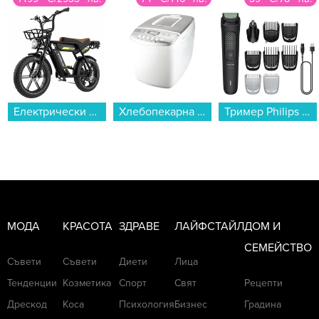
Електрически велосипед Koolux X9 Pro , 20.00 inch, 25 градуси...
Хлебопекарна Finlux FBM-1625W , 1600 грама , 2 Литри, 850 W...
Тример Philips MG3945/15...
МОДА
КРАСОТА
ЗДРАВЕ
ЛАЙФСТАЙЛ
ДОМ И
СЕМЕЙСТВО
Съвети
Съвети
Диети
Лица
Тенденции
Козметика
Спорт
Свят
Рецепти
Дрескод
Коса
Психология
Бизнес
Градина