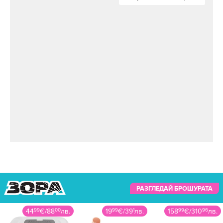
РАЗГЛЕДАЙ БРОШУРАТА
44
99
€
/
88
00
лв.
19
99
€
/
39
1
лв.
158
99
€
/
310
96
лв.