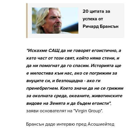
20 цитата за
успеха от
Ричард Брансън
"Искахме САЩ да не говорят егоистично, а
като част от този свят, който няма стени, и
да ни помогнат да го спасим. Историята ще
е милостива към нас, ако се погрижим за
внуците си, и безпощадна - ако ги
пренебрегнем. Което значи да не се грижим
за околната среда, океаните, животинските
видове на Земята и да бъдем егоисти"
,
заяви основателят на "Virgin Group".
Брансън даде интервю пред Асошиейтед