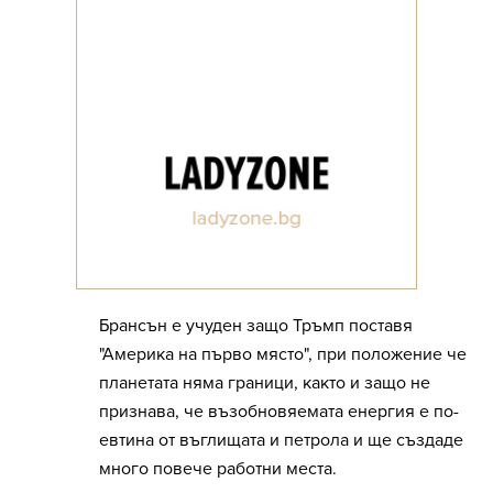
Брансън е учуден защо Тръмп поставя
"Америка на първо място", при положение че
планетата няма граници, както и защо не
признава, че възобновяемата енергия е по-
евтина от въглищата и петрола и ще създаде
много повече работни места.