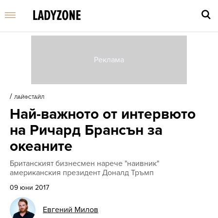
Въве
търс
/
ЛАЙФСТАЙЛ
дума
Най-важното от интервюто
и
нати
на Ричард Брансън за
Enter
океаните
Британският бизнесмен нарече "наивник"
американския президент Доналд Тръмп
09 юни 2017
Евгений Милов