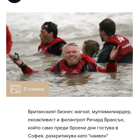
5 снимки
Снимка: Getty Images
Британският бизнес магнат, мултимилиардер,
екоактивист и филантроп Ричард Брансън,
който само преди броени дни гостува в
София, разкритикува като "наивен"