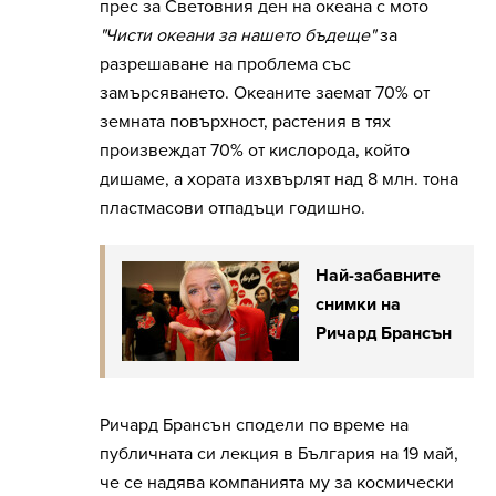
прес за Световния ден на океана с мото
"Чисти океани за нашето бъдеще"
за
разрешаване на проблема със
замърсяването. Океаните заемат 70% от
земната повърхност, растения в тях
произвеждат 70% от кислорода, който
дишаме, а хората изхвърлят над 8 млн. тона
пластмасови отпадъци годишно.
Най-забавните
снимки на
Ричард Брансън
Ричард Брансън сподели по време на
публичната си лекция в България на 19 май,
че се надява компанията му за космически