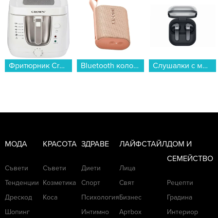
Фритюрник Crown CDF-4L16PS...
Bluetooth колонка Xiaomi Sound Pocket Pink S28H-GL QBH4380GL...
Слушалки с микрофон Samsung GALAXY BUDS 4 BLACK SM-R540NZKA , Bluetooth , IN-EAR (ТАПИ)...
МОДА
КРАСОТА
ЗДРАВЕ
ЛАЙФСТАЙЛ
ДОМ И
СЕМЕЙСТВО
Съвети
Съвети
Диети
Лица
Тенденции
Козметика
Спорт
Свят
Рецепти
Дрескод
Коса
Психология
Бизнес
Градина
Шопинг
Интимно
Артbox
Интериор