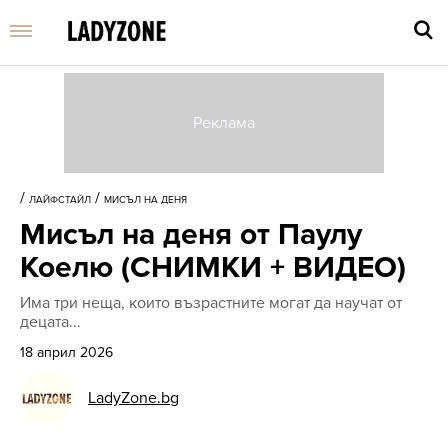
Въве
търс
/
/
ЛАЙФСТАЙЛ
МИСЪЛ НА ДЕНЯ
дума
Мисъл на деня от Паулу
и
нати
Коелю (СНИМКИ + ВИДЕО)
Enter
Има три неща, които възрастните могат да научат от
децата...
18 април 2026
LadyZone.bg