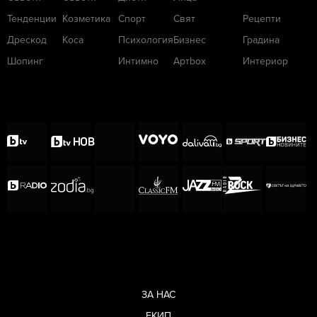
Тенденции
Козметика
Спорт
Свят
Рецепти
Дрескод
Коса
Психология
Бизнес
Градина
Шопинг
Интимно
Артbox
Интериор
ЗА НАС
ЕКИП