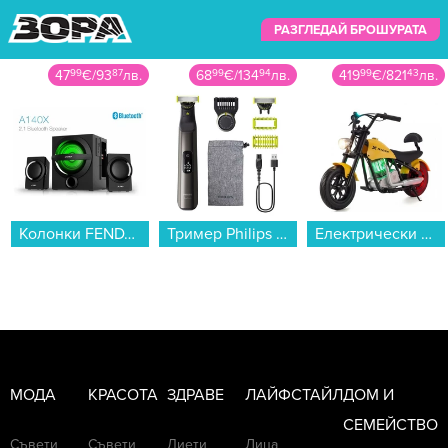
РАЗГЛЕДАЙ БРОШУРАТА
47
99
€
/
93
87
лв.
68
99
€
/
134
94
лв.
419
99
€
/
821
43
лв.
Колонки FENDA A140X 2.1...
Тример Philips QP6552/15 OneBlade...
Електрически скутер/тротинетка MANTA XRIDER CRUISER 12 (Детски ел. скутер)...
МОДА
КРАСОТА
ЗДРАВЕ
ЛАЙФСТАЙЛ
ДОМ И
СЕМЕЙСТВО
Съвети
Съвети
Диети
Лица