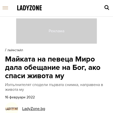
Въве
търс
/
ЛАЙФСТАЙЛ
дума
Майката на певеца Миро
и
нати
дала обещание на Бог, ако
Enter
спаси живота му
Изпълнителят сподели първата снимка, направена в
живота му
16 февруари 2022
LadyZone.bg