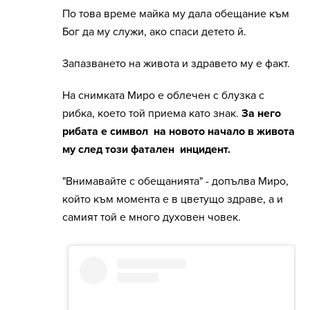
По това време майка му дала обещание към
Бог да му служи, ако спаси детето й.
Запазването на живота и здравето му е факт.
На снимката Миро е облечен с блузка с
рибка, което той приема като знак.
За него
рибата е символ на новото начало в живота
му след този фатален инцидент.
"Внимавайте с обещанията" - допълва Миро,
който към момента е в цветущо здраве, а и
самият той е много духовен човек.