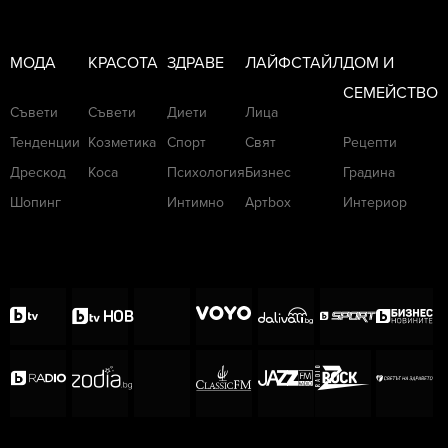
МОДА
КРАСОТА
ЗДРАВЕ
ЛАЙФСТАЙЛ
ДОМ И
СЕМЕЙСТВО
Съвети
Съвети
Диети
Лица
Тенденции
Козметика
Спорт
Свят
Рецепти
Дрескод
Коса
Психология
Бизнес
Градина
Шопинг
Интимно
Артbox
Интериор