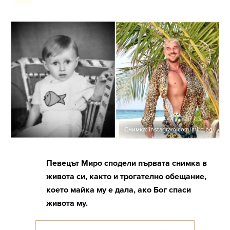
Снимка: instagram.com/miro.bg/
Певецът Миро сподели първата снимка в
живота си, както и трогателно обещание,
което майка му е дала, ако Бог спаси
живота му.