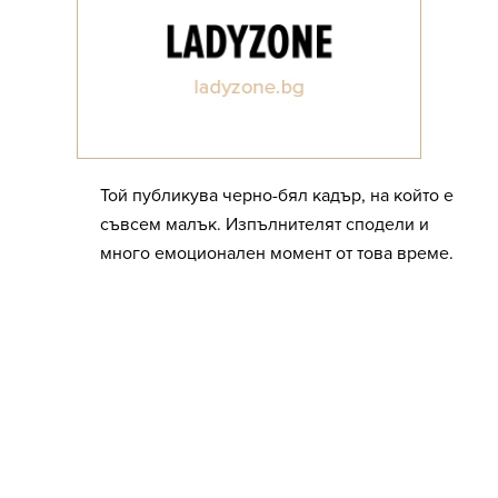
Той публикува черно-бял кадър, на който е
съвсем малък. Изпълнителят сподели и
много емоционален момент от това време.