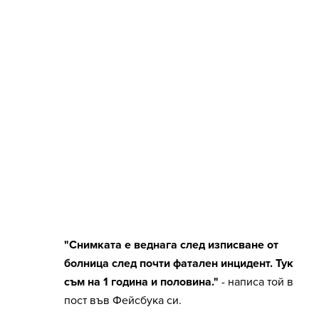
"Снимката е веднага след изписване от
болница след почти фатален инцидент. Тук
съм на 1 година и половина."
- написа той в
пост във Фейсбука си.