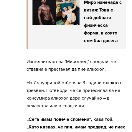
Миро изненада с
визия: Това е
най-добрата
физическа
форма, в която
съм бил досега
Изпълнителят на "Мироглед" сподели, че
отдавна е престанал да пие алкохол.
На 7 януари той отбеляза 3 години откакто е
трезвен. Потвърди, че се притеснява да не
консумира алкохол дори случайно – в
лекарства или в сладкиши.
„Сега имам повече спомени“, каза той.
„Като казвах, че пия, имам предвид, че пиех