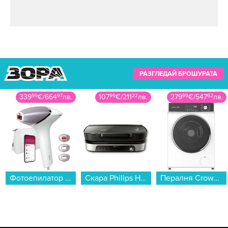
РАЗГЛЕДАЙ БРОШУРАТА
339
99
€
/
664
97
лв.
107
99
€
/
211
22
лв.
279
99
€
/
547
62
лв.
Фотоепилатор Philips BRI947/00 Lumea...
Скара Philips HD6212/90...
Пералня Crown CWM8014WY , 1400 об./мин., 8.00 kg, A , Бял...