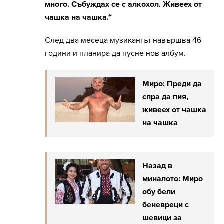
много. Събуждах се с алкохол. Живеех от
чашка на чашка.“
След два месеца музикантът навършва 46
години и планира да пусне нов албум.
Миро: Преди да
спра да пия,
живеех от чашка
на чашка
Назад в
миналото: Миро
обу бели
беневреци с
шевици за