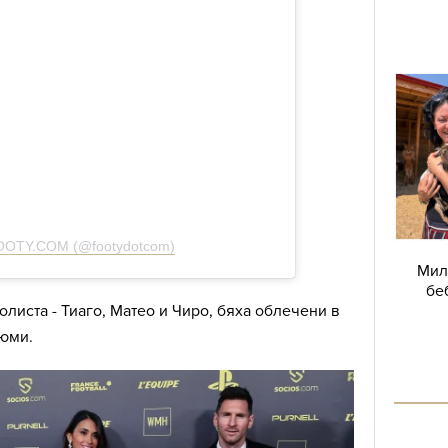
FOOTY.COM (@footydotcom)
Мил
бе
олиста - Тиаго, Матео и Чиро, бяха облечени в
юми.