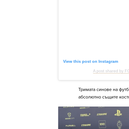
View this post on Instagram
A post shared by 
Тримата синове на футб
абсолютно същите кост