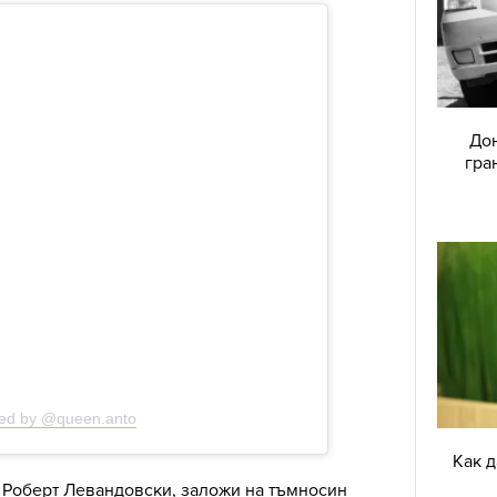
Дон
гра
red by @queen.anto
Как 
- Роберт Левандовски, заложи на тъмносин