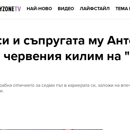
НАЙ-НОВО
ВИДЕО
ЛАЙФСТАЙЛ
ТЕМА 
и и съпругата му Ан
а червения килим на 
рабна отличието за седми път в кариерата си, заложи на впе
и.