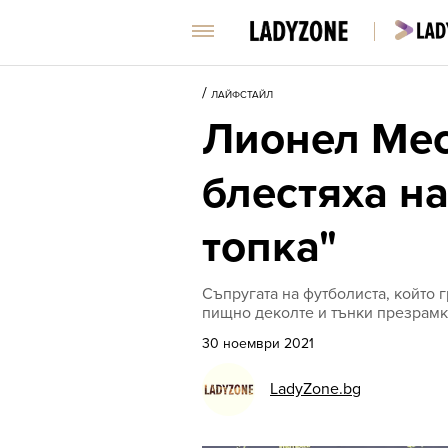
/
ЛАЙФСТАЙЛ
Лионел Мес
блестяха н
топка"
Съпругата на футболиста, който г
пищно деколте и тънки презрамк
30 ноември 2021
LadyZone.bg