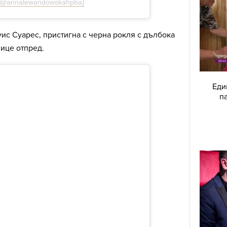
 (@annalewandowskahpba)
уис Суарес, пристигна с черна рокля с дълбока
ице отпред.
Еди
п