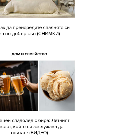
как да пренаредите спалнята си
за по-добър сън (СНИМКИ)
ДОМ И СЕМЕЙСТВО
шен сладолед с бира: Летният
есерт, който си заслужава да
опитате (ВИДЕО)