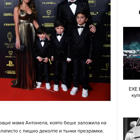
EXE 
кул
ираше мама Антонела, която беше заложила на
латисто с пищно деколте и тънки презрамки.