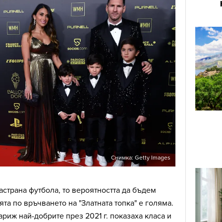
Снимка: Getty Images
астрана футбола, то вероятността да бъдем
та по връчването на "Златната топка" е голяма.
риж най-добрите през 2021 г. показаха класа и