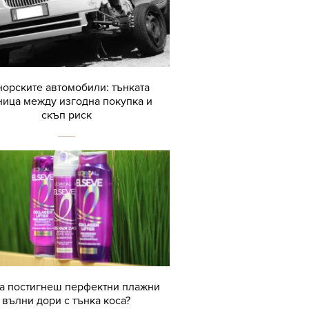
орските автомобили: тънката
ница между изгодна покупка и
скъп риск
да постигнеш перфектни плажни
вълни дори с тънка коса?