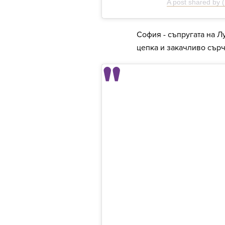
A post shared by
София - съпругата на Л
цепка и закачливо сърч