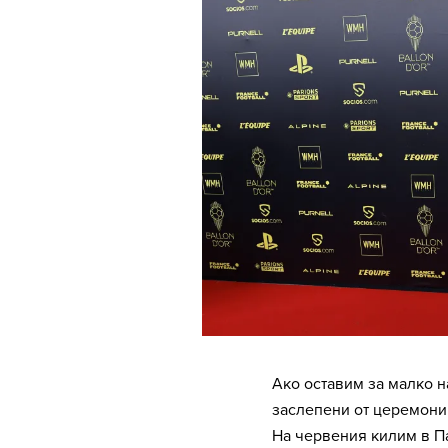
Ако оставим за малко н
заслепени от церемония
На червения килим в Па