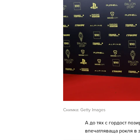
Снимка: Getty Images
А до тях с гордост поз
впечатляваща рокля в з