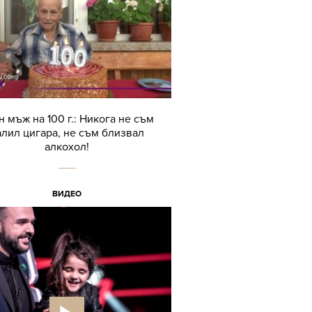
н мъж на 100 г.: Никога не съм
алил цигара, не съм близвал
алкохол!
ВИДЕО