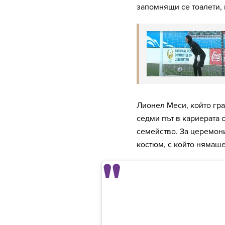
запомнящи се тоалети,
Лионел Меси, който гр
седми път в кариерата 
семейство. За церемон
костюм, с който нямаше