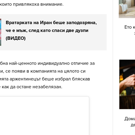
 които привлякоха внимание.
Вратарката на Иран беше заподозряна,
Ето 
че е мъж, след като спаси две дузпи
(ВИДЕО)
абна най-ценното индивидуално отличие за
си, се появи в компанията на цялото си
ията аржентинецът беше избрал бляскав
 как да остане незабелязан.
Дома
д