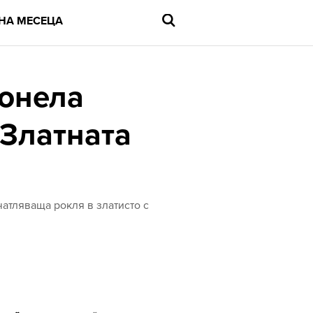
НА МЕСЕЦА
тонела
"Златната
Въведете
търсената
дума
и
натиснете
Enter
чатляваща рокля в златисто с