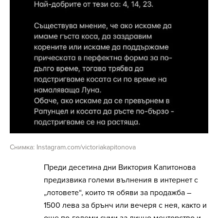
Снимка: Instagram.com/victoriakapitonova
Преди десетина дни Виктория Капитонова
предизвика големи вълнения в интернет с
„лотовете“, които тя обяви за продажба –
1500 лева за брънч или вечеря с нея, както и
още по-големи суми за лично менторство и