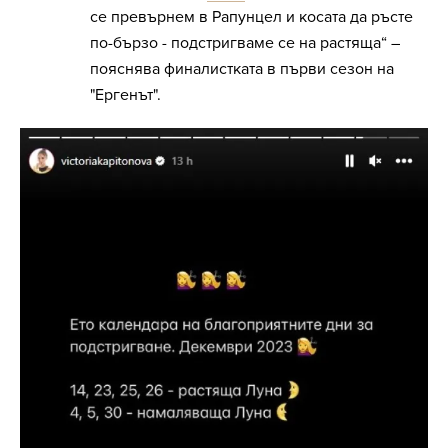
се превърнем в Рапунцел и косата да ръсте
по-бързо - подстригваме се на растяща“ –
пояснява финалистката в първи сезон на
"Ергенът".