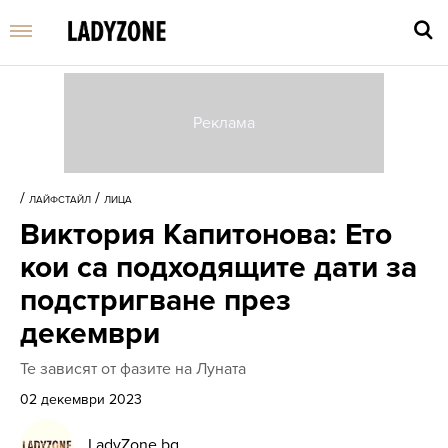
Въве
търс
/
/
ЛАЙФСТАЙЛ
ЛИЦА
дума
Виктория Капитонова: Ето
и
нати
кои са подходящите дати за
Enter
подстригване през
декември
Те зависят от фазите на Луната
02 декември 2023
LadyZone.bg