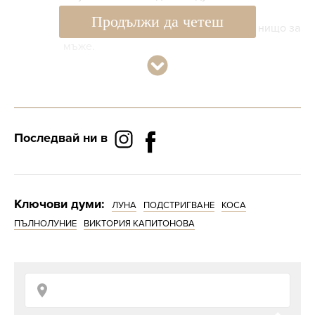
Продължи да четеш
Наложи се да уточни, че не предлага нищо за
мъже.
„Да внеса малко яснота относно лотове „24
часа“, „вечеря“ и „брънч с мен“: тези лотове
са били достьпни САМО за жени и целта им
не беше просто да си прекараме известно
Последвай ни в
време заедно, а да направим реклама на
момичета, докато сме заедно и да привлечем
внимание към техните профили! НЕ
Ключови думи:
ПРЕДЛАГАМ НИЩО ЗА МЪЖЕ, успокойте се!“
ЛУНА
ПОДСТРИГВАНЕ
КОСА
ПЪЛНОЛУНИЕ
– написа рускинята в Инстаграм.
ВИКТОРИЯ КАПИТОНОВА
Виктория
Капитонова: Не
предлагам нищо