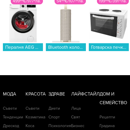
54
99
€
/
107
56
лв.
199
99
€
/
391
15
лв.
799
99
€
/
1564
65
лв.
Bluetooth колонка Xiaomi Sound Outdoor Gold S29H-GL QBH4370GL...
Готварска печка мини Елдом 203VFE-NEW , Бял...
Телевизор Hisense 75E8S , 189 см, 3840x2160 UHD-4K , 75 inch, Mini LED , Smart TV , VIDAA...
МОДА
КРАСОТА
ЗДРАВЕ
ЛАЙФСТАЙЛ
ДОМ И
СЕМЕЙСТВО
Съвети
Съвети
Диети
Лица
Тенденции
Козметика
Спорт
Свят
Рецепти
Дрескод
Коса
Психология
Бизнес
Градина