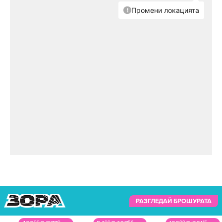
за мъже,
успокойте се!
История с
продължение:
Виктория
Капитонова
получи
мечтания
часовник на
рождения си ден
Всички имени
РАЗГЛЕДАЙ БРОШУРАТА
дни през
декември