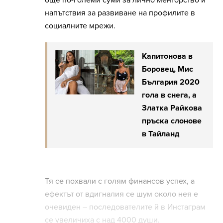
напътствия за развиване на профилите в
социалните мрежи.
Капитонова в
Боровец, Мис
България 2020
гола в снега, а
Златка Райкова
пръска слонове
в Тайланд
Тя се похвали с голям финансов успех, а
ефектът от вдигналия се шум около нея е
очевиден – последователите й в Инстаграм
се увеличиха с над 4000 души.