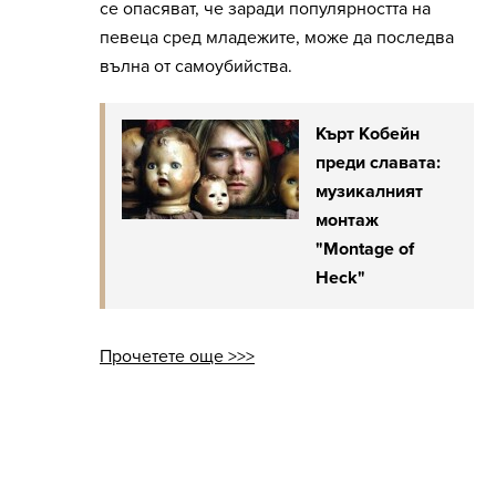
се опасяват, че заради популярността на
певеца сред младежите, може да последва
вълна от самоубийства.
Кърт Кобейн
преди славата:
музикалният
монтаж
"Montage of
Heck"
Прочетете още >>>