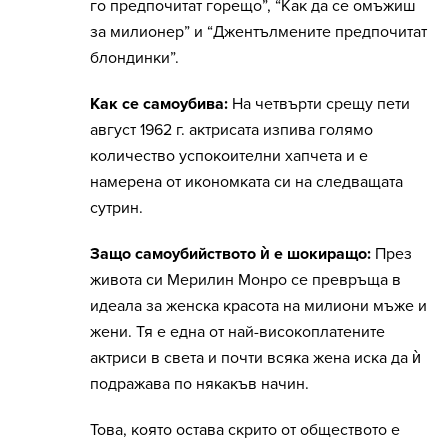
го предпочитат горещо”, “Как да се омъжиш
за милионер” и “Джентълмените предпочитат
блондинки”.
Как се самоубива:
На четвърти срещу пети
август 1962 г. актрисата изпива голямо
количество успокоителни хапчета и е
намерена от икономката си на следващата
сутрин.
Защо самоубийството ѝ е шокиращо:
През
живота си Мерилин Монро се превръща в
идеала за женска красота на милиони мъже и
жени. Тя е една от най-високоплатените
актриси в света и почти всяка жена иска да ѝ
подражава по някакъв начин.
Това, която остава скрито от обществото е