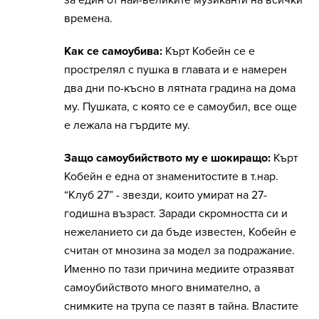
за един от най-великите музиканти на всички
времена.
Как се самоубива:
Кърт Кобейн се е
прострелял с пушка в главата и е намерен
два дни по-късно в лятната градина на дома
му. Пушката, с която се е самоубил, все още
е лежала на гърдите му.
Защо самоубийството му е шокиращо:
Кърт
Кобейн е една от знаменитостите в т.нар.
“Клуб 27” - звезди, които умират на 27-
годишна възраст. Заради скромността си и
нежеланието си да бъде известен, Кобейн е
считан от мнозина за модел за подражание.
Именно по тази причина медиите отразяват
самоубийството много внимателно, а
снимките на трупа се пазят в тайна. Властите