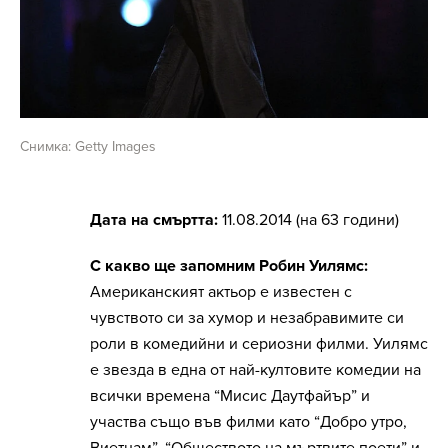
Снимка: Getty Images
Дата на смъртта:
11.08.2014 (на 63 години)
С какво ще запомним Робин Уилямс:
Американският актьор е известен с
чувството си за хумор и незабравимите си
роли в комедийни и сериозни филми. Уилямс
е звезда в една от най-култовите комедии на
всички времена “Мисис Даутфайър” и
участва също във филми като “Добро утро,