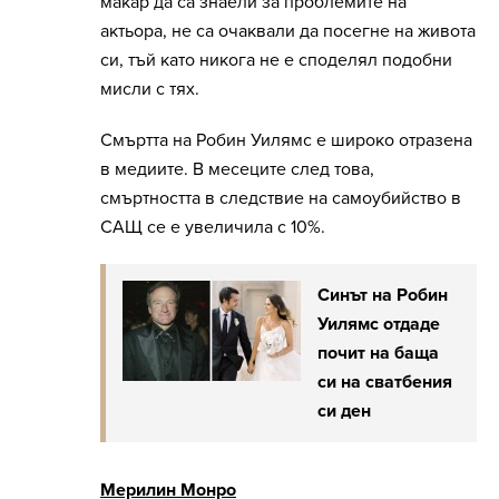
макар да са знаели за проблемите на
актьора, не са очаквали да посегне на живота
си, тъй като никога не е споделял подобни
мисли с тях.
Смъртта на Робин Уилямс е широко отразена
в медиите. В месеците след това,
смъртността в следствие на самоубийство в
САЩ се е увеличила с 10%.
Синът на Робин
Уилямс отдаде
почит на баща
си на сватбения
си ден
Мерилин Монро