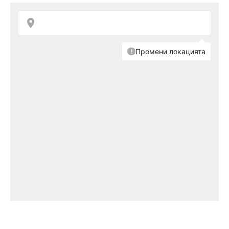
Снимка: Wikipedia
Дата на смъртта:
11.02.1963 (на 30 години)
С какво ще запомним Силвия Плат:
Тя е
американска писателка и поетеса, най-
известна с романа си “Стъкленият похлупак”.
Силвия Плат е изключително талантлива, но
за съжаление най-голям ефект за световната
ѝ популярност има самоубийството ѝ.
Как се самоубива:
Едно от най-известните