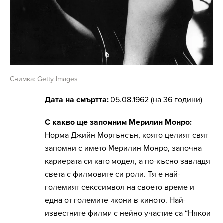
Снимка: Getty Images
Дата на смъртта:
05.08.1962 (на 36 години)
С какво ще запомним Мерилин Монро:
Норма Джийн Мортънсън, която целият свят
запомни с името Мерилин Монро, започна
кариерата си като модел, а по-късно завладя
света с филмовите си роли. Тя е най-
големият секссимвол на своето време и
една от големите икони в киното. Най-
известните филми с нейно участие са “Някои