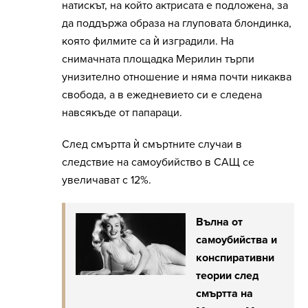
натискът, на който актрисата е подложена, за
да поддържа образа на глуповата блондинка,
която филмите са ѝ изградили. На
снимачната площадка Мерилин търпи
унизително отношение и няма почти никаква
свобода, а в ежедневието си е следена
навсякъде от папараци.
След смъртта ѝ смъртните случаи в
следствие на самоубийство в САЩ се
увеличават с 12%.
Вълна от
самоубийства и
конспиративни
теории след
смъртта на