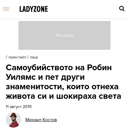
Въве
търс
/
/
ЛАЙФСТАЙЛ
ЛИЦА
дума
Самоубийството на Робин
и
нати
Уилямс и пет други
Enter
знаменитости, които отнеха
живота си и шокираха света
11 август 2019
Михаил Костов