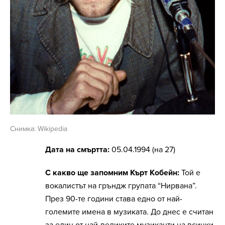
Снимка: Wikipedia
Дата на смъртта:
05.04.1994 (на 27)
С какво ще запомним Кърт Кобейн:
Той е
вокалистът на гръндж групата “Нирвана”.
През 90-те години става едно от най-
големите имена в музиката. До днес е считан