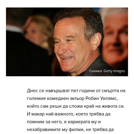
Снимка: Getty Images
Днес се навършват пет години от смъртта на
големия комедиен актьор Робин Уилямс,
който сам реши да сложи край на живота си.
И макар най-важното, което трябва да
помним за него, е кариерата му и
незабравимите му филми, не трябва да