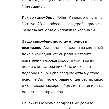
Виетнам”, “Обществото на мъртвите поети” и
“Пач Адамс”.
Как се самоубива:
Робин Уилямс е открит на
11 август 2014 г. обесен в гардероб в дома си.
За целта актьорът е използвал колана си.
Защо самоубийството му е толкова
шокиращо:
Актьорът е известен на света най-
вече с комедийните си роли. Неговите
изпълнения носеха радост и усмивки на
целия свят, затова никой не очакваше
подобно нещо. Едва след смъртта му стана
ясно, че Уилямс е страдал от депресия, както
и че съвсем наскоро е бил диагностициран с
болестта на Паркинсон.
Близките му обаче споделят, че дори те,