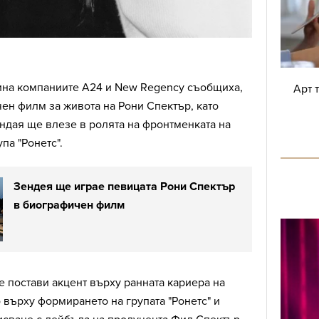
дина компаниите A24 и New Regency съобщиха,
Арт 
ен филм за живота на Рони Спектър, като
ндая ще влезе в ролята на фронтменката на
па "Ронетс".
Зендея ще играе певицата Рони Спектър
в биографичен филм
 постави акцент върху ранната кариера на
 върху формирането на групата "Ронетс" и