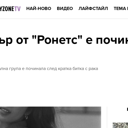
НАЙ-НОВО
ВИДЕО
ЛАЙФСТАЙЛ
ТЕМА 
р от "Ронетс" е почи
лна група е починала след кратка битка с рака