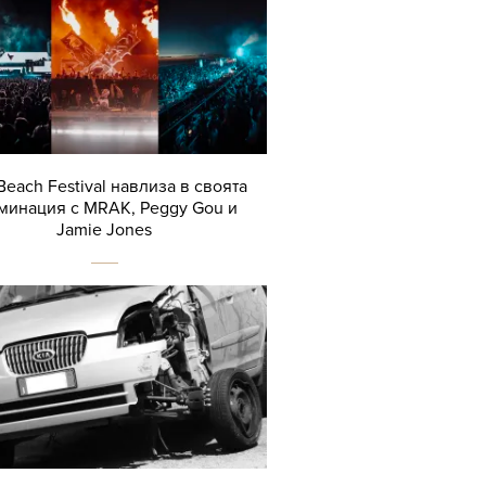
Beach Festival навлиза в своята
минация с MRAK, Peggy Gou и
Jamie Jones