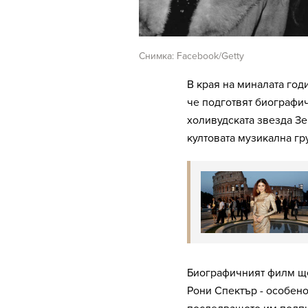
Снимка: Facebook/Getty
В края на миналата го
че подготвят биографич
холивудската звезда Зе
култовата музикална гру
Биографичният филм ще
Рони Спектър - особено