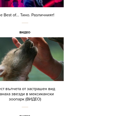
e Best of... Тино. Различният!
ВИДЕО
ст вълчета от застрашен вид
танаха звезди в мексикански
зоопарк (ВИДЕО)