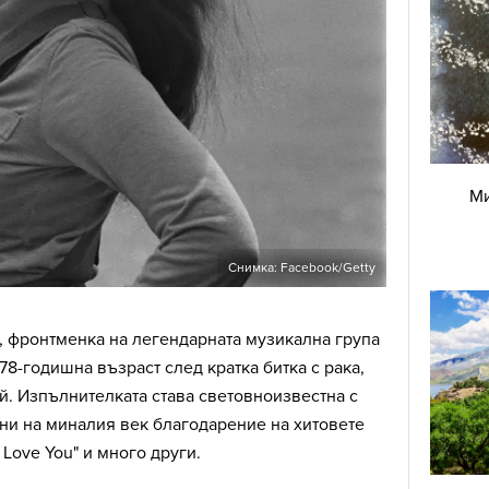
Ми
Снимка: Facebook/Getty
, фронтменка на легендарната музикална група
 78-годишна възраст след кратка битка с рака,
. Изпълнителката става световноизвестна с
ини на миналия век благодарение на хитовете
I Love You" и много други.