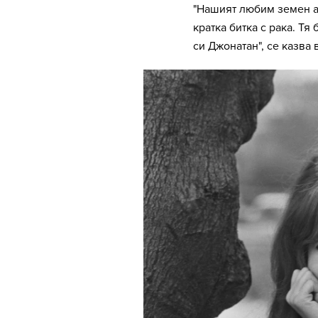
"Нашият любим земен ан
кратка битка с рака. Тя
си Джонатан", се казва