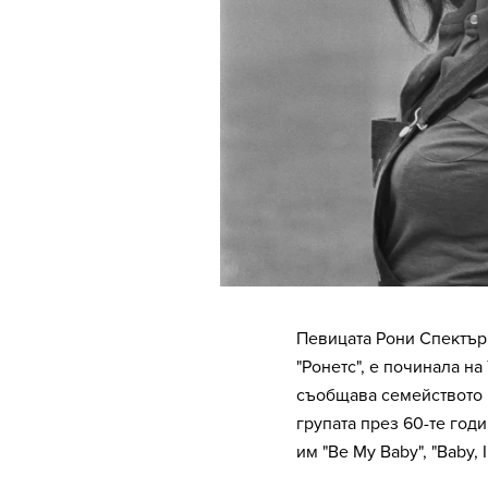
Певицата Рони Спектър
"Ронетс", е починала на
съобщава семейството й
групата през 60-те год
им "Be My Baby", "Baby, 