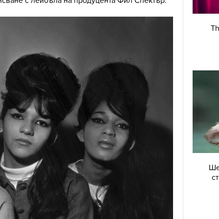
сване с лейбъла на продуцента Фил Спектър.
Th
Ше
с