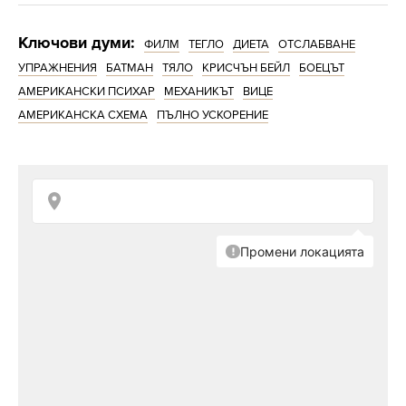
последните 20 години:
Ключови думи:
„Американски психар“
ФИЛМ
ТЕГЛО
ДИЕТА
ОТСЛАБВАНЕ
УПРАЖНЕНИЯ
БАТМАН
ТЯЛО
КРИСЧЪН БЕЙЛ
БОЕЦЪТ
За една от първите си големи роли в киното,
АМЕРИКАНСКИ ПСИХАР
МЕХАНИКЪТ
ВИЦЕ
Крисчън Бейл трябвало да извае перфектно
АМЕРИКАНСКА СХЕМА
ПЪЛНО УСКОРЕНИЕ
тяло и за да постигне това актьорът не щадил
сили.
Той тренирал с личен фитнес
инструктор по три часа дневно, шест дни в
седмицата в продължение на месеци.