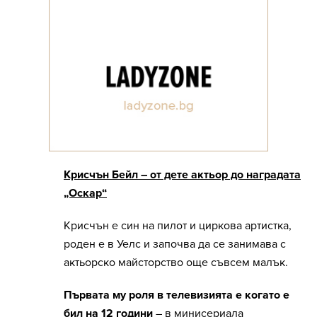
Крисчън Бейл – от дете актьор до наградата
„Оскар“
Крисчън е син на пилот и циркова артистка,
роден е в Уелс и започва да се занимава с
актьорско майсторство още съвсем малък.
Първата му роля в телевизията е когато е
бил на 12 години
– в минисериала