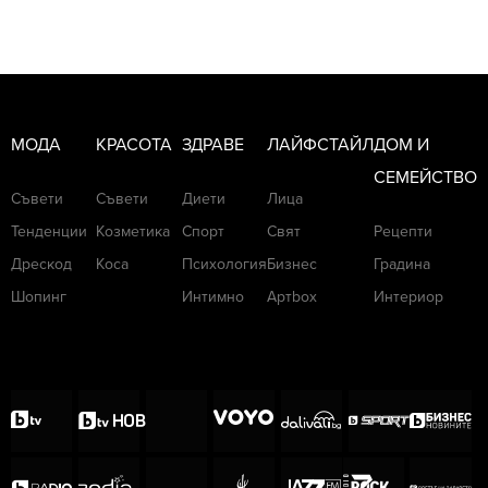
убийствена диета от кафе, вода и една
ябълка дневно. Не опитвайте това!
МОДА
КРАСОТА
ЗДРАВЕ
ЛАЙФСТАЙЛ
ДОМ И
СЕМЕЙСТВО
Съвети
Съвети
Диети
Лица
Тенденции
Козметика
Спорт
Свят
Рецепти
Дрескод
Коса
Психология
Бизнес
Градина
Шопинг
Интимно
Артbox
Интериор
Снимка: imdb.com
Пред The Guardian Бейл сподели, че
физическата трансформация се е отразила и
на психиката му: „
Когато си толкова слаб, че