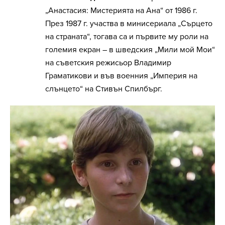
„Анастасия: Мистерията на Ана“ от 1986 г.
През 1987 г. участва в минисериала „Сърцето
на страната“, тогава са и първите му роли на
големия екран – в шведския „Мили мой Мои“
на съветския режисьор Владимир
Граматикови и във военния „Империя на
слънцето“ на Стивън Спилбърг.