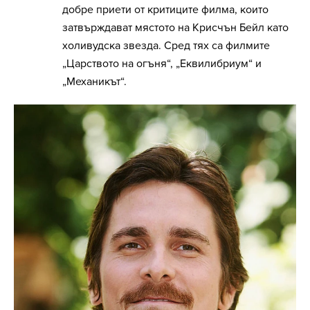
добре приети от критиците филма, които
затвърждават мястото на Крисчън Бейл като
холивудска звезда. Сред тях са филмите
„Царството на огъня“, „Еквилибриум“ и
„Механикът“.