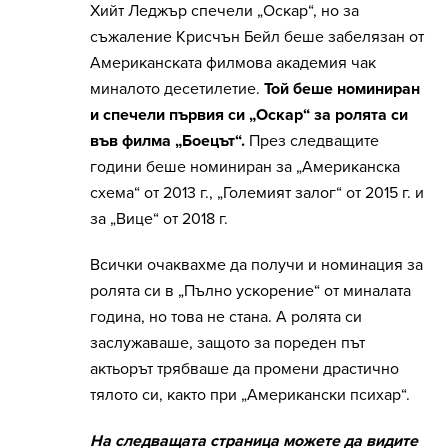
Хийт Леджър спечели „Оскар“, но за
съжаление Крисчън Бейл беше забелязан от
Американската филмова академия чак
миналото десетилетие.
Той беше номиниран
и спечели първия си „Оскар“ за ролята си
във филма „Боецът“.
През следващите
години беше номиниран за „Американска
схема“ от 2013 г., „Големият залог“ от 2015 г. и
за „Вице“ от 2018 г.
Всички очаквахме да получи и номинация за
ролята си в „Пълно ускорение“ от миналата
година, но това не стана. А ролята си
заслужаваше, защото за пореден път
актьорът трябваше да промени драстично
тялото си, както при „Американски психар“.
На следващата страница можете да видите