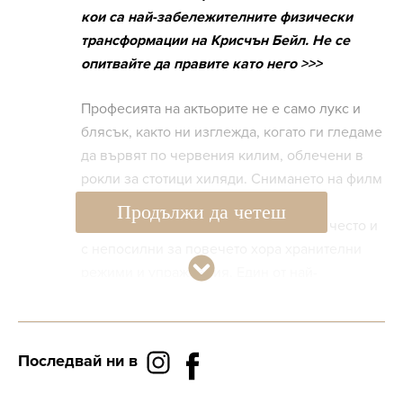
кои са най-забележителните физически
трансформации на Крисчън Бейл. Не се
опитвайте да правите като него >>>
Професията на актьорите не е само лукс и
блясък, както ни изглежда, когато ги гледаме
да вървят по червения килим, облечени в
рокли за стотици хиляди. Снимането на филм
е свързано с месеци тежък труд и
Продължи да четеш
извънредно работно време. А много често и
с непосилни за повечето хора хранителни
режими и упражнения. Един от най-
известните в това отношение актьори е
Крисчън Бейл.
Последвай ни в
Ето кои са най-впечатляващите
трансформации на Крисчън Бейл през