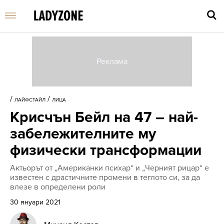
Въве
търс
/
/
ЛАЙФСТАЙЛ
ЛИЦА
дума
Крисчън Бейл на 47 – най-
и
нати
забележителните му
Enter
физически трансформации
Актьорът от „Американки психар“ и „Черният рицар“ е
известен с драстичните промени в теглото си, за да
влезе в определени роли
30 януари 2021