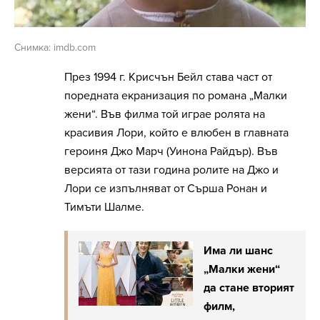
Снимка: imdb.com
През 1994 г. Крисчън Бейл става част от
поредната екранизация по романа „Малки
жени“. Във филма той играе ролята на
красивия Лори, който е влюбен в главната
героиня Джо Марч (Уинона Райдър). Във
версията от тази година ролите на Джо и
Лори се изпълняват от Сърша Ронан и
Тимъти Шалме.
Има ли шанс
„Малки жени“
да стане вторият
филм,