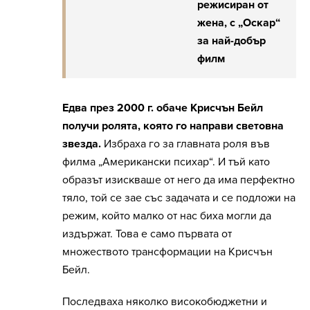
режисиран от
жена, с „Оскар“
за най-добър
филм
Едва през 2000 г. обаче Крисчън Бейл
получи ролята, която го направи световна
звезда.
Избраха го за главната роля във
филма „Американски психар“. И тъй като
образът изискваше от него да има перфектно
тяло, той се зае със задачата и се подложи на
режим, който малко от нас биха могли да
издържат. Това е само първата от
множеството трансформации на Крисчън
Бейл.
Последваха няколко високобюджетни и