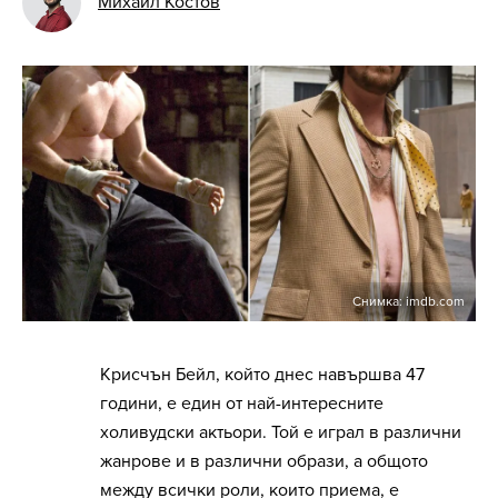
Михаил Костов
Снимка: imdb.com
Крисчън Бейл, който днес навършва 47
години, е един от най-интересните
холивудски актьори. Той е играл в различни
жанрове и в различни образи, а общото
между всички роли, които приема, е