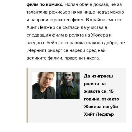
филм по комикс.
Нолан обаче доказа, че за
талантлив режисьор няма нищо невъзможно
и направи страхотен филм. В крайна сметка
Хийт Леджър се съгласи да участва в
следващия филм в ролята на Жокера и
заедно с Бейл се справиха толкова добре, че
„Черният рицар“ се нареди сред най-
великите филми, правени някога.
Да изиграеш
ролята на
живота си: 15
години, откакто
Жокера погуби
Хийт Леджър