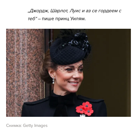
„Джордж, Шарлот, Луис и аз се гордеем с
теб“
– пише принц Уилям.
Снимка: Getty Images