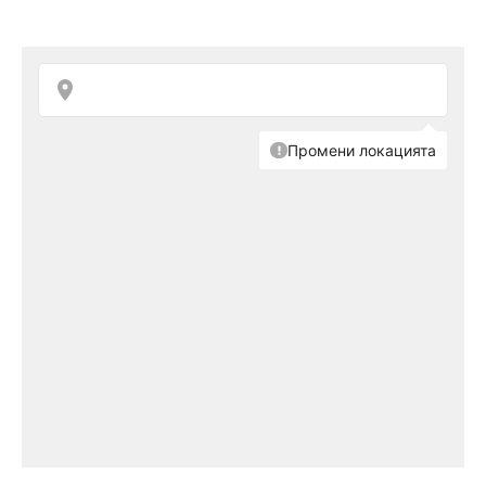
Изминалата лична година на
Кейт Мидълтън
беше една от най-трудите не само за нея, но
и за целия Бъкингамски дворец. Голямото
кралско семейство посрещна няколко
диагнози за една от най-коварните болести –
рака. Една от тях беше тази на Кейт. За
огромна радост на всички в семейството
,
принцесата вече е добре и както знаем