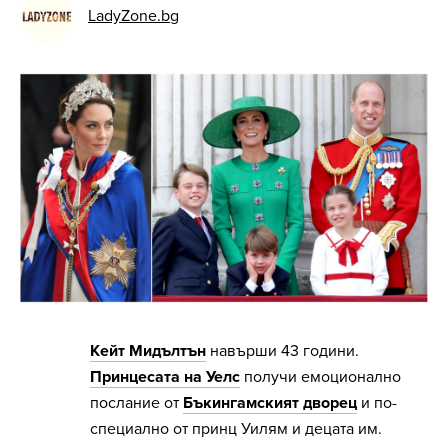
LadyZone.bg
Кейт Мидълтън
навърши 43 години.
Принцесата на Уелс
получи емоционално
послание от
Бъкингамският дворец
и по-
специално от принц Уилям и децата им.