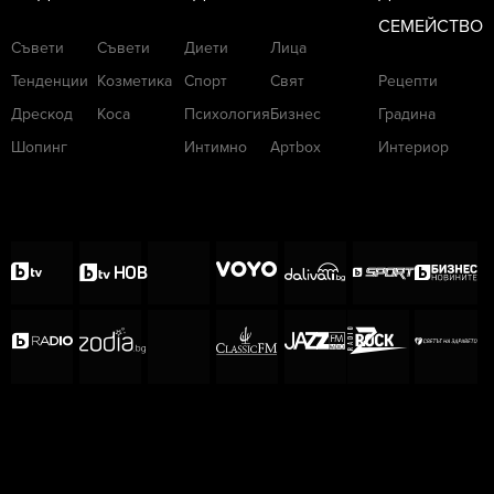
(СНИМКИ)
СЕМЕЙСТВО
Съвети
Съвети
Диети
Лица
Тенденции
Козметика
Спорт
Свят
Рецепти
Последвайте
ladyzone.bg
във
FACEBOOK
Дрескод
Коса
Психология
Бизнес
Градина
Последвайте
ladyzone.bg
в
INSTAGRAM
Шопинг
Интимно
Артbox
Интериор
Последвайте
ladyzone.bg
в
Т
IKTOK