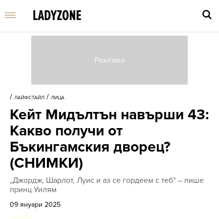
Въве
търс
/
/
ЛАЙФСТАЙЛ
ЛИЦА
дума
Кейт Мидълтън навърши 43:
и
нати
Какво получи от
Enter
Бъкингамския дворец?
(СНИМКИ)
„Джордж, Шарлот, Луис и аз се гордеем с теб“ – пише
принц Уилям
09 януари 2025