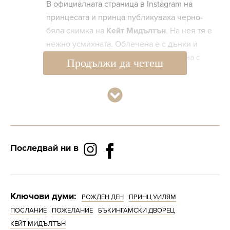
В официалната страница в Instagram на
принцесата и принца публикуваха черно-
бяла снимка на
Кейт Мидълтън
. На нея тя е
нежно усмихната. Облечена е с дънки и
спорто сако, като визията е завършена с
Продължи да четеш
дълъг шал.
Последвай ни в
Ключови думи:
РОЖДЕН ДЕН
ПРИНЦ УИЛЯМ
ПОСЛАНИЕ
ПОЖЕЛАНИЕ
БЪКИНГАМСКИ ДВОРЕЦ
КЕЙТ МИДЪЛТЪН