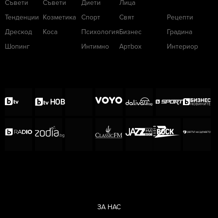
Съвети
Съвети
Диети
Лица
Тенденции
Козметика
Спорт
Свят
Рецепти
Дрескод
Коса
Психология
Бизнес
Градина
Шопинг
Интимно
Артbox
Интериор
ЗА НАС