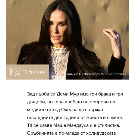
10 снимки
Снимка: Getty Images/Guliver Photos
Зад гърба си Деми Мур има три брака и три
дъщери, но това изобщо не попречи на
медиите отвъд Океана да свържат
последните две години от живота й с жена.
Тя се казва Маша Мандзука и е стилистка.
Сръбкинята е по-млада от холивудската