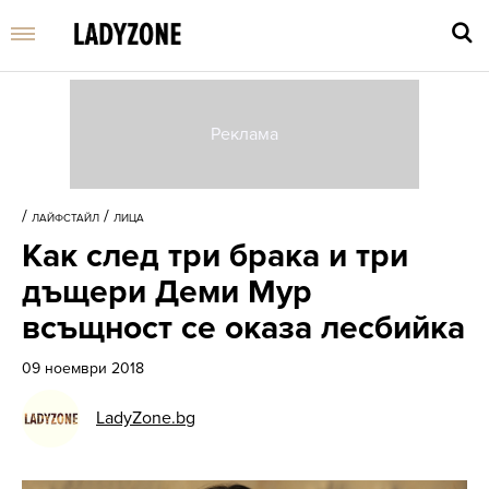
Въве
търс
/
/
ЛАЙФСТАЙЛ
ЛИЦА
дума
Как след три брака и три
и
нати
дъщери Деми Мур
Enter
всъщност се оказа лесбийка
09 ноември 2018
LadyZone.bg