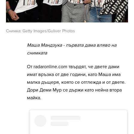
Снимка: Getty Images/Guliver Photos
Маша Мандзука - първата дама вляво на
снимката
От radaronline.com твърдят, че двете дами
имат връзка от две години, като Маша има
малка дъщеря, която се отглежда и от двете.
Дори Деми Мур се държи като нейна втора
майка.