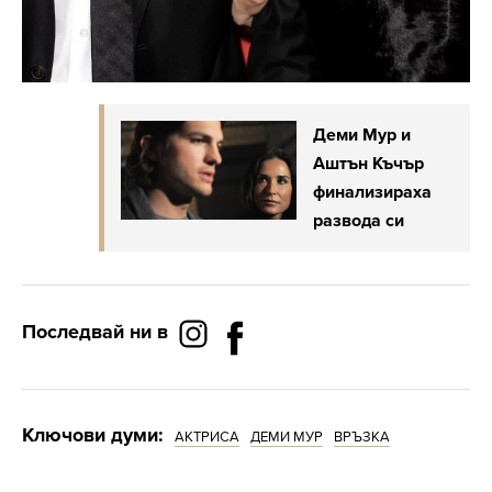
Деми Мур и
Аштън Къчър
финализираха
развода си
Последвай ни в
Ключови думи:
АКТРИСА
ДЕМИ МУР
ВРЪЗКА