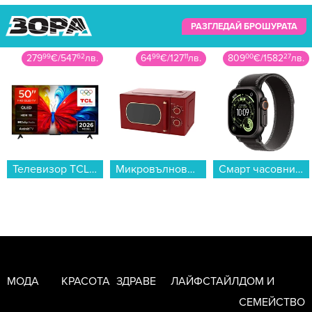
РАЗГЛЕДАЙ БРОШУРАТА
64
99
€
/
127
11
лв.
809
00
€
/
1582
27
лв.
76
99
€
/
150
58
лв.
Микровълнова фурна Finlux FMO-2052 Rose , 20 Литри, 700 W...
Смарт часовник Apple Watch Ultra 3 49mm Black/Grey Trail Loop M/L mf1h4 , 1.98...
Блендер NUTRIBULLET NB907R...
МОДА
КРАСОТА
ЗДРАВЕ
ЛАЙФСТАЙЛ
ДОМ И
СЕМЕЙСТВО