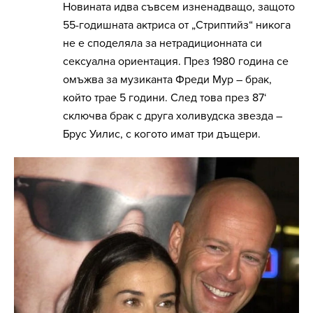
Новината идва съвсем изненадващо, защото
55-годишната актриса от „Стриптийз“ никога
не е споделяла за нетрадиционната си
сексуална ориентация. През 1980 година се
омъжва за музиканта Фреди Мур – брак,
който трае 5 години. След това през 87‘
сключва брак с друга холивудска звезда –
Брус Уилис, с когото имат три дъщери.