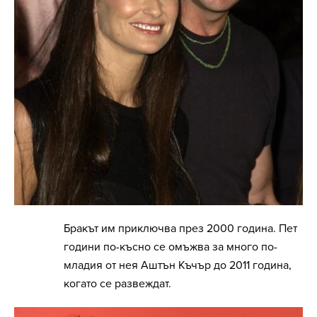
Бракът им приключва през 2000 година. Пет
години по-късно се омъжва за много по-
младия от нея Аштън Къчър до 2011 година,
когато се развеждат.